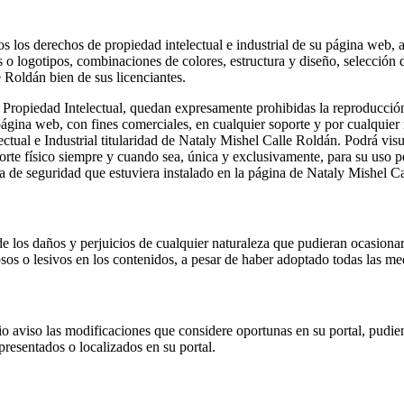
os los derechos de propiedad intelectual e industrial de su página web, 
s o logotipos, combinaciones de colores, estructura y diseño, selección
e Roldán bien de sus licenciantes.
 Propiedad Intelectual, quedan expresamente prohibidas la reproducción
a página web, con fines comerciales, en cualquier soporte y por cualquie
l e Industrial titularidad de Nataly Mishel Calle Roldán. Podrá visual
porte físico siempre y cuando sea, única y exclusivamente, para su us
ema de seguridad que estuviera instalado en la página de Nataly Mishel C
los daños y perjuicios de cualquier naturaleza que pudieran ocasionar, a
osos o lesivos en los contenidos, a pesar de haber adoptado todas las med
o aviso las modificaciones que considere oportunas en su portal, pudien
presentados o localizados en su portal.