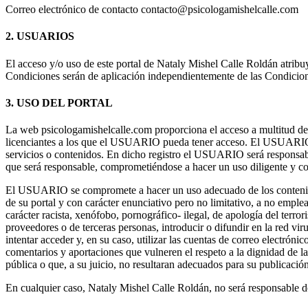
Correo electrónico de contacto contacto@psicologamishelcalle.com
2. USUARIOS
El acceso y/o uso de este portal de Nataly Mishel Calle Roldán atrib
Condiciones serán de aplicación independientemente de las Condicion
3. USO DEL PORTAL
La web psicologamishelcalle.com proporciona el acceso a multitud de i
licenciantes a los que el USUARIO pueda tener acceso. El USUARIO as
servicios o contenidos. En dicho registro el USUARIO será responsab
que será responsable, comprometiéndose a hacer un uso diligente y co
El USUARIO se compromete a hacer un uso adecuado de los contenidos 
de su portal y con carácter enunciativo pero no limitativo, a no emplearl
carácter racista, xenófobo, pornográfico- ilegal, de apología del terro
proveedores o de terceras personas, introducir o difundir en la red vi
intentar acceder y, en su caso, utilizar las cuentas de correo electrón
comentarios y aportaciones que vulneren el respeto a la dignidad de la 
pública o que, a su juicio, no resultaran adecuados para su publicación
En cualquier caso, Nataly Mishel Calle Roldán, no será responsable de l