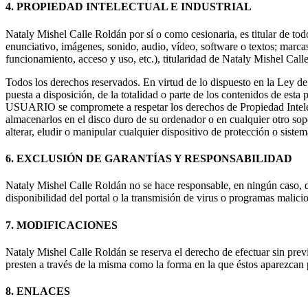
4. PROPIEDAD INTELECTUAL E INDUSTRIAL
Nataly Mishel Calle Roldán por sí o como cesionaria, es titular de tod
enunciativo, imágenes, sonido, audio, vídeo, software o textos; marca
funcionamiento, acceso y uso, etc.), titularidad de Nataly Mishel Call
Todos los derechos reservados. En virtud de lo dispuesto en la Ley de
puesta a disposición, de la totalidad o parte de los contenidos de est
USUARIO se compromete a respetar los derechos de Propiedad Intelectua
almacenarlos en el disco duro de su ordenador o en cualquier otro so
alterar, eludir o manipular cualquier dispositivo de protección o sist
6. EXCLUSIÓN DE GARANTÍAS Y RESPONSABILIDAD
Nataly Mishel Calle Roldán no se hace responsable, en ningún caso, de 
disponibilidad del portal o la transmisión de virus o programas malici
7. MODIFICACIONES
Nataly Mishel Calle Roldán se reserva el derecho de efectuar sin previ
presten a través de la misma como la forma en la que éstos aparezcan 
8. ENLACES