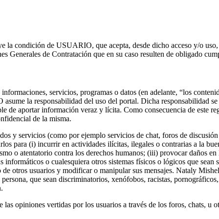
uye la condición de USUARIO, que acepta, desde dicho acceso y/o uso, 
es Generales de Contratación que en su caso resulten de obligado cum
nformaciones, servicios, programas o datos (en adelante, “los contenid
ume la responsabilidad del uso del portal. Dicha responsabilidad se e
le de aportar información veraz y lícita. Como consecuencia de este r
nfidencial de la misma.
y servicios (como por ejemplo servicios de chat, foros de discusión o
os para (i) incurrir en actividades ilícitas, ilegales o contrarias a la b
rismo o atentatorio contra los derechos humanos; (iii) provocar daños en
rus informáticos o cualesquiera otros sistemas físicos o lógicos que sea
ico de otros usuarios y modificar o manipular sus mensajes. Nataly Mishe
persona, que sean discriminatorios, xenófobos, racistas, pornográficos, 
.
as opiniones vertidas por los usuarios a través de los foros, chats, u o