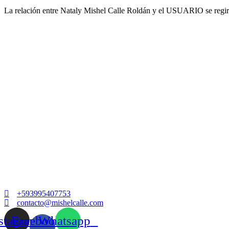
La relación entre Nataly Mishel Calle Roldán y el USUARIO se regirá 
+593995407753
contacto@mishelcalle.com
stagram
Facebook-
Whatsapp