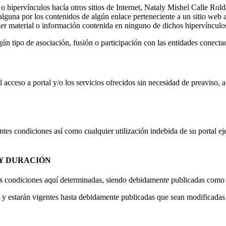
 hipervínculos hacía otros sitios de Internet, Nataly Mishel Calle Roldá
na por los contenidos de algún enlace perteneciente a un sitio web ajen
ier material o información contenida en ninguno de dichos hipervínculos 
ún tipo de asociación, fusión o participación con las entidades conecta
 acceso a portal y/o los servicios ofrecidos sin necesidad de preaviso, 
tes condiciones así como cualquier utilización indebida de su portal eje
 Y DURACIÓN
s condiciones aquí determinadas, siendo debidamente publicadas como 
n y estarán vigentes hasta debidamente publicadas que sean modificadas 