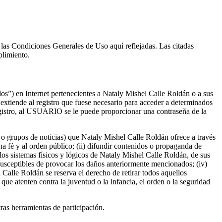
las Condiciones Generales de Uso aquí reflejadas. Las citadas
plimiento.
os”) en Internet pertenecientes a Nataly Mishel Calle Roldán o a sus
xtiende al registro que fuese necesario para acceder a determinados
egistro, al USUARIO se le puede proporcionar una contraseña de la
 grupos de noticias) que Nataly Mishel Calle Roldán ofrece a través
uena fé y al orden público; (ii) difundir contenidos o propaganda de
 los sistemas físicos y lógicos de Nataly Mishel Calle Roldán, de sus
n susceptibles de provocar los daños anteriormente mencionados; (iv)
l Calle Roldán se reserva el derecho de retirar todos aquellos
que atenten contra la juventud o la infancia, el orden o la seguridad
tras herramientas de participación.