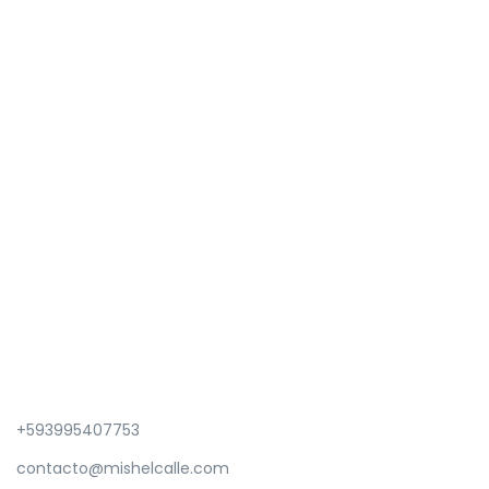
+593995407753
contacto@mishelcalle.com