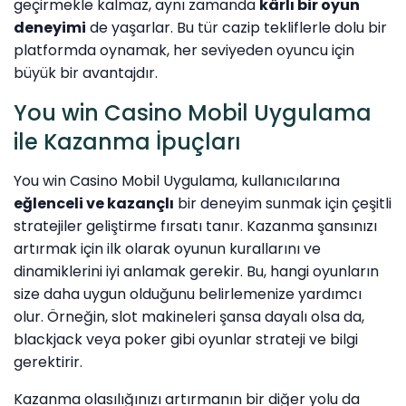
geçirmekle kalmaz, aynı zamanda
kârlı bir oyun
deneyimi
de yaşarlar. Bu tür cazip tekliflerle dolu bir
platformda oynamak, her seviyeden oyuncu için
büyük bir avantajdır.
You win Casino Mobil Uygulama
ile Kazanma İpuçları
You win Casino Mobil Uygulama, kullanıcılarına
eğlenceli ve kazançlı
bir deneyim sunmak için çeşitli
stratejiler geliştirme fırsatı tanır. Kazanma şansınızı
artırmak için ilk olarak oyunun kurallarını ve
dinamiklerini iyi anlamak gerekir. Bu, hangi oyunların
size daha uygun olduğunu belirlemenize yardımcı
olur. Örneğin, slot makineleri şansa dayalı olsa da,
blackjack veya poker gibi oyunlar strateji ve bilgi
gerektirir.
Kazanma olasılığınızı artırmanın bir diğer yolu da