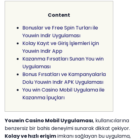
Content
Bonuslar ve Free Spin Turları ile
Youwin Indir Uygulaması
Kolay Kayıt ve Giriş İşlemleri için
Youwin Indir App
Kazanma Fırsatları Sunan You win
Uygulaması
Bonus Fırsatları ve Kampanyalarla
Dolu Youwin Indir APK Uygulaması
You win Casino Mobil Uygulama ile
Kazanma İpuçları
Youwin Casino Mobil Uygulaması
, kullanıcılarına
benzersiz bir bahis deneyimi sunarak dikkat çekiyor.
Kolay ve hızlı erişim
imkanı sağlayan bu uygulama,