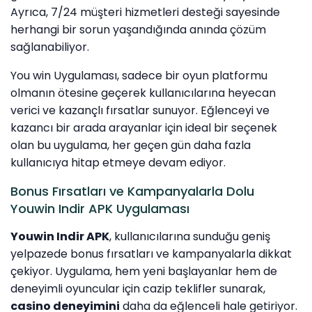
Ayrıca, 7/24 müşteri hizmetleri desteği sayesinde
herhangi bir sorun yaşandığında anında çözüm
sağlanabiliyor.
You win Uygulaması, sadece bir oyun platformu
olmanın ötesine geçerek kullanıcılarına heyecan
verici ve kazançlı fırsatlar sunuyor. Eğlenceyi ve
kazancı bir arada arayanlar için ideal bir seçenek
olan bu uygulama, her geçen gün daha fazla
kullanıcıya hitap etmeye devam ediyor.
Bonus Fırsatları ve Kampanyalarla Dolu
Youwin Indir APK Uygulaması
Youwin Indir APK
, kullanıcılarına sunduğu geniş
yelpazede bonus fırsatları ve kampanyalarla dikkat
çekiyor. Uygulama, hem yeni başlayanlar hem de
deneyimli oyuncular için cazip teklifler sunarak,
casino deneyimini
daha da eğlenceli hale getiriyor.