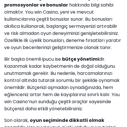
promosyonlar ve bonuslar
hakkında bilgi sahibi
olmaktır. You win Casino, yeni ve mevcut
kullanıcılarına çeşitli bonuslar sunar. Bu bonusları
akıllıca kullanarak, başlangıç sermayenizi artırabilir
ve risk almadan oyun deneyiminizi genişletebilirsiniz.
Özellikle ilk üyelik bonusları, deneme fırsatları yaratır
ve oyun becerilerinizi geliştirmenize olanak tanır.
Bir başka önemli ipucu ise
bütçe yönetimi
dir.
Kazanmak kadar kaybetmenin de doğal olduğunu
unutmamak gerekir. Bu nedenle, harcamalarınızı
kontrol altında tutarak sorumlu bir şekilde oynamak
önemlidir. Bütçenizi aşmadan oynadığınızda, hem
eğlenceniz artar hem de kayıplarınız sınırlı kalır. You
win Casino’nun sunduğu çeşitli araçlar sayesinde
bütçenizi daha etkili yönetebilirsiniz.
Son olarak,
oyun seçiminde dikkatli olmak