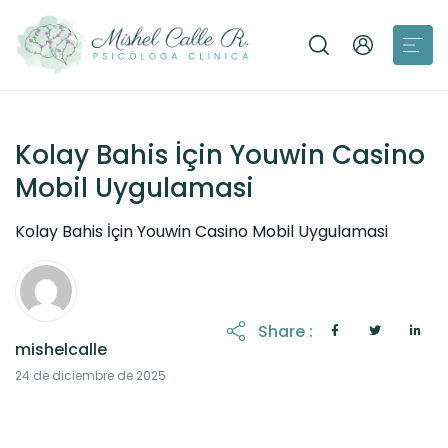
Kolay Bahis İçin Youwin Casino
Mobil Uygulamasi
Kolay Bahis İçin Youwin Casino Mobil Uygulamasi
Share :
mishelcalle
24 de diciembre de 2025