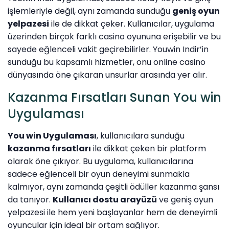
işlemleriyle değil, aynı zamanda sunduğu
geniş oyun
yelpazesi
ile de dikkat çeker. Kullanıcılar, uygulama
üzerinden birçok farklı casino oyununa erişebilir ve bu
sayede eğlenceli vakit geçirebilirler. Youwin Indir’in
sunduğu bu kapsamlı hizmetler, onu online casino
dünyasında öne çıkaran unsurlar arasında yer alır.
Kazanma Fırsatları Sunan You win
Uygulaması
You win Uygulaması
, kullanıcılara sunduğu
kazanma fırsatları
ile dikkat çeken bir platform
olarak öne çıkıyor. Bu uygulama, kullanıcılarına
sadece eğlenceli bir oyun deneyimi sunmakla
kalmıyor, aynı zamanda çeşitli ödüller kazanma şansı
da tanıyor.
Kullanıcı dostu arayüzü
ve geniş oyun
yelpazesi ile hem yeni başlayanlar hem de deneyimli
oyuncular için ideal bir ortam sağlıyor.