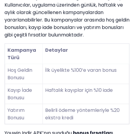
Kullanıcılar, uygulama üzerinden günlük, haftalık ve
aylık olarak güncellenen kampanyalardan
yararlanabilirler. Bu kampanyalar arasında hoş geldin
bonusları, kayıp iade bonusları ve yatırım bonusları
gibi çeşitli fırsatlar bulunmaktadır.
Kampanya
Detaylar
Türü
Hoş Geldin
İlk üyelikte %100’e varan bonus
Bonusu
Kayıp İade
Haftalık kayıplar için %10 iade
Bonusu
Yatırım
Belirli ödeme yöntemleriyle %20
Bonusu
ekstra kredi
Youwin Indir APK’nın sunduğu
bonus fırsatları
,