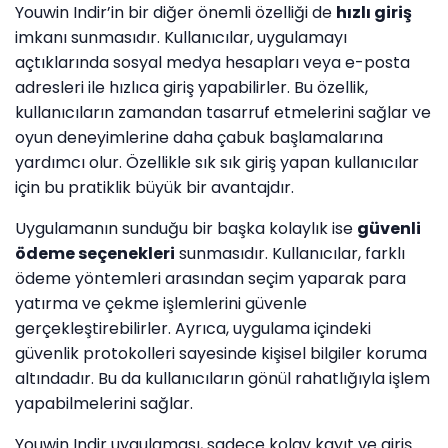
Youwin Indir’in bir diğer önemli özelliği de
hızlı giriş
imkanı sunmasıdır. Kullanıcılar, uygulamayı
açtıklarında sosyal medya hesapları veya e-posta
adresleri ile hızlıca giriş yapabilirler. Bu özellik,
kullanıcıların zamandan tasarruf etmelerini sağlar ve
oyun deneyimlerine daha çabuk başlamalarına
yardımcı olur. Özellikle sık sık giriş yapan kullanıcılar
için bu pratiklik büyük bir avantajdır.
Uygulamanın sunduğu bir başka kolaylık ise
güvenli
ödeme seçenekleri
sunmasıdır. Kullanıcılar, farklı
ödeme yöntemleri arasından seçim yaparak para
yatırma ve çekme işlemlerini güvenle
gerçekleştirebilirler. Ayrıca, uygulama içindeki
güvenlik protokolleri sayesinde kişisel bilgiler koruma
altındadır. Bu da kullanıcıların gönül rahatlığıyla işlem
yapabilmelerini sağlar.
Youwin Indir uygulaması, sadece kolay kayıt ve giriş