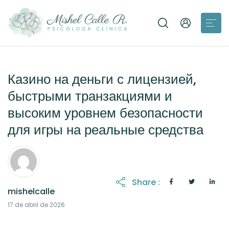
Казино на деньги с лицензией,
быстрыми транзакциями и
высоким уровнем безопасности
для игры на реальные средства
Share :
mishelcalle
17 de abril de 2026