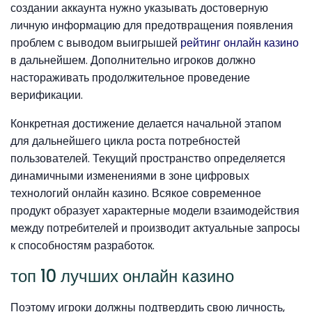
создании аккаунта нужно указывать достоверную
личную информацию для предотвращения появления
проблем с выводом выигрышей
рейтинг онлайн казино
в дальнейшем. Дополнительно игроков должно
настораживать продолжительное проведение
верификации.
Конкретная достижение делается начальной этапом
для дальнейшего цикла роста потребностей
пользователей. Текущий пространство определяется
динамичными изменениями в зоне цифровых
технологий онлайн казино. Всякое современное
продукт образует характерные модели взаимодействия
между потребителей и производит актуальные запросы
к способностям разработок.
топ 10 лучших онлайн казино
Поэтому игроки должны подтвердить свою личность,