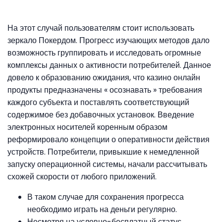
На этот случай пользователям стоит использовать
зеркало Покердом. Прогресс изучающих методов дало
возможность группировать и исследовать огромные
комплексы данных о активности потребителей. Данное
довело к образованию ожидания, что казино онлайн
продукты предназначены « осознавать » требования
каждого субъекта и поставлять соответствующий
содержимое без добавочных установок. Введение
электронных носителей коренным образом
реформировало концепции о оперативности действия
устройств. Потребители, привыкшие к немедленной
запуску операционной системы, начали рассчитывать
схожей скорости от любого приложений.
В таком случае для сохранения прогресса
необходимо играть на деньги регулярно.
Несмотря на условно-бесплатный статус,