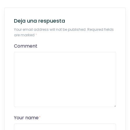
Deja una respuesta
Your email address will not be published. Required fields
are marked
*
Comment
Your name
*