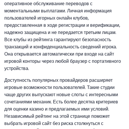
оперативное обслуживание переводов с
моментальными выплатами. Личная информация
пользователей игорных онлайн клубов,
предоставленная в ходе регистрации и верификации,
надежно защищена и не передается третьим лицам.
Все клубы из рейтинга гарантируют безопасность
транзакций и конфиденциальность сведений игрока.
Она открывается автоматически при входе на сайт
игровой конторы через любой браузер с портативного
устройства.
Доступность популярных провайдеров расширяет
игровые возможности пользователей. Такие студии
чаще других выпускают новые слоты с интересными
сочетаниями механик. Есть более десятка критериев
для оценки казино и предлагаемых ими условий.
Независимый рейтинг на этой странице поможет
выбрать игровой сайт без риска столкнуться с