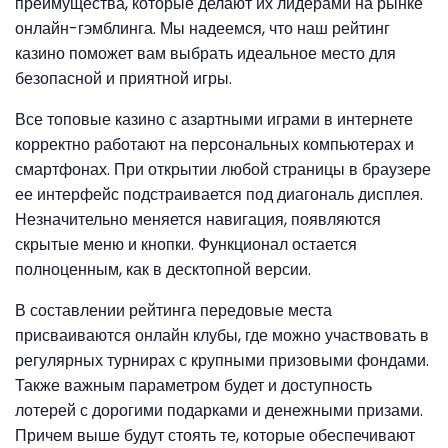
преимущества, которые делают их лидерами на рынке
онлайн-гэмблинга. Мы надеемся, что наш рейтинг
казино поможет вам выбрать идеальное место для
безопасной и приятной игры.
Все топовые казино с азартными играми в интернете
корректно работают на персональных компьютерах и
смартфонах. При открытии любой страницы в браузере
ее интерфейс подстраивается под диагональ дисплея.
Незначительно меняется навигация, появляются
скрытые меню и кнопки. Функционал остается
полноценным, как в десктопной версии.
В составлении рейтинга передовые места
присваиваются онлайн клубы, где можно участвовать в
регулярных турнирах с крупными призовыми фондами.
Также важным параметром будет и доступность
лотерей с дорогими подарками и денежными призами.
Причем выше будут стоять те, которые обеспечивают