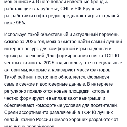
мошенниками. В него попали известные бренды,
работающие в зарубежье, СНГ и РФ. Крупные
разработчики софта редко предлагают игры с отдачей
ниже 95%.
Используя такой объективный и актуальный перечень
casino за 2025 год, можно быстро найти самый лучший
интернет ресурс для комфортной игры на деньги и
ярких развлечений. Для формирования списка ТОП 10
честных казино за 2025 год используются специальные
алгоритмы, которые анализируют массу факторов.
Такой рейтинг постоянно обновляется, формируя
самые свежие и достоверные данные. В интернете
регулярно появляются новые площадки, которые
честно формируют и выплачивают выигрыши и
обеспечивают комфортные условия для посетителей.
Среди ассортимента развлечений в TOP 10 лучших
онлайн казино России немало хороших разработок от
именитых провайдеров.