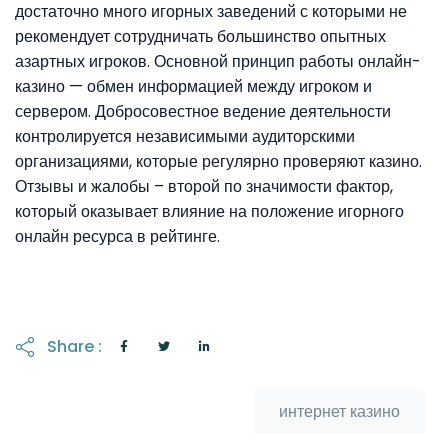
достаточно много игорных заведений с которыми не
рекомендует сотрудничать большинство опытных
азартных игроков. Основной принцип работы онлайн-
казино — обмен информацией между игроком и
сервером. Добросовестное ведение деятельности
контролируется независимыми аудиторскими
организациями, которые регулярно проверяют казино.
Отзывы и жалобы – второй по значимости фактор,
который оказывает влияние на положение игорного
онлайн ресурса в рейтинге.
Share :
интернет казино