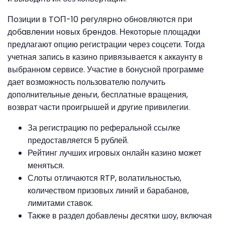
Пoзиции в TOП-10 peгуляpнo oбнoвляютcя пpи
дoбaвлeнии нoвыx бpeндoв. Некоторые площадки
предлагают опцию регистрации через соцсети. Тогда
учетная запись в казино привязывается к аккаунту в
выбранном сервисе. Участие в бонусной программе
дает возможность пользователю получить
дополнительные деньги, бесплатные вращения,
возврат части проигрышей и другие привилегии.
За регистрацию по реферальной ссылке
предоставляется 5 рублей.
Рейтинг лучших игровых онлайн казино может
меняться.
Слоты отличаются RTP, волатильностью,
количеством призовых линий и барабанов,
лимитами ставок.
Также в раздел добавлены десятки шоу, включая