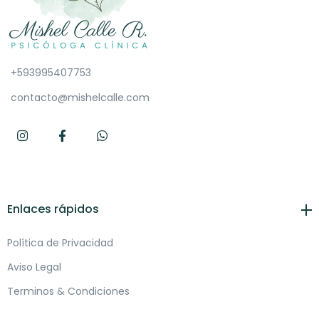
+593995407753
contacto@mishelcalle.com
Enlaces rápidos
Política de Privacidad
Aviso Legal
Terminos & Condiciones