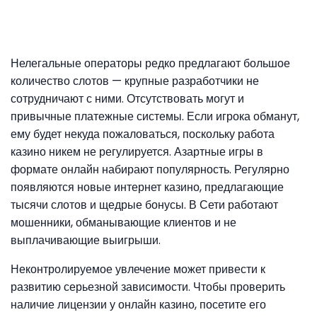
Нелегальные операторы редко предлагают большое
количество слотов — крупные разработчики не
сотрудничают с ними. Отсутствовать могут и
привычные платежные системы. Если игрока обманут,
ему будет некуда пожаловаться, поскольку работа
казино никем не регулируется. Азартные игры в
формате онлайн набирают популярность. Регулярно
появляются новые интернет казино, предлагающие
тысячи слотов и щедрые бонусы. В Сети работают
мошенники, обманывающие клиентов и не
выплачивающие выигрыши.
Неконтролируемое увлечение может привести к
развитию серьезной зависимости. Чтобы проверить
наличие лицензии у онлайн казино, посетите его