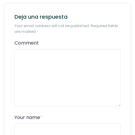
Deja una respuesta
Your email address will not be published. Required fields
are marked
*
Comment
Your name
*