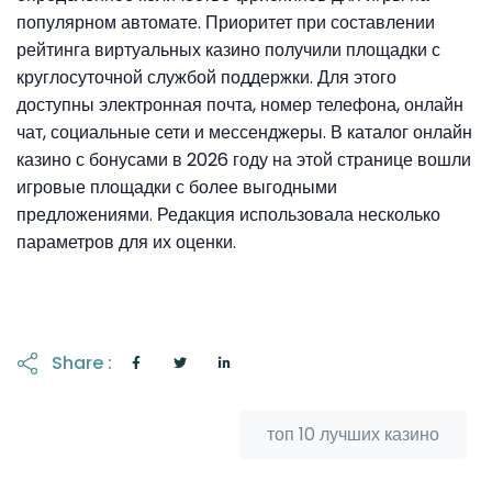
популярном автомате. Приоритет при составлении
рейтинга виртуальных казино получили площадки с
круглосуточной службой поддержки. Для этого
доступны электронная почта, номер телефона, онлайн
чат, социальные сети и мессенджеры. В каталог онлайн
казино с бонусами в 2026 году на этой странице вошли
игровые площадки с более выгодными
предложениями. Редакция использовала несколько
параметров для их оценки.
Share :
топ 10 лучших казино