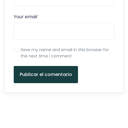
Your email
*
Save my name and email in this browser for
the next time I comment.
Publicar el comentario