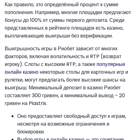
Как правило, это определённый процент к сумме
пополнения. Например, многие площадки предлагают
бонусы до 100% от суммы первого депозита. Среди
представленных в рейтинге площадок есть казино,
выплачивающие выигрыши без верификации.
Выигрышность игры в Риобет зависит от многих
факторов, включая волатильность и RTP (возврат
игроку). Слоты с высоким RTP, а также
популярные
онлайн казино
некоторые столы для карточных игр и
рулетки, могут предлагать более высокие шансы на
выигрыш. Минимальный депозит в казино Риобет
составляет 300 гривен, а минимальный вывод – 20
гривен на Piastrix.
Оно предоставляет свободный доступ к играм,
несмотря на возможные ограничения и
блокировки.
Выбор игры в онлайн казино — это сочетание