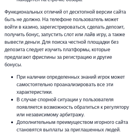
Функциональных отличий от десктопной версии сайта
быть не должно. На телефоне пользователь может
войти в казино, зарегистрироваться, сделать депозит,
получить бонус, запустить слот или лайв игру, а также
вывести деньги. Для поиска честной площадки без
депозита следует изучить платформы, которые
предлагают фриспины за регистрацию и другие
бонусы.
При наличии определенных знаний игрок может
самостоятельно проанализировать все эти
характеристики.
В случае спорной ситуации у пользователя
появляется возможность обратиться к регулятору
или независимому арбитражу.
Дополнительным преимуществом игорного сайта
становятся выплаты за приглашенных людей.