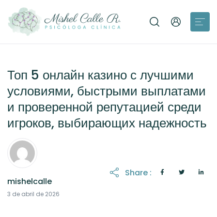
Топ 5 онлайн казино с лучшими
условиями, быстрыми выплатами
и проверенной репутацией среди
игроков, выбирающих надежность
Share :
mishelcalle
3 de abril de 2026