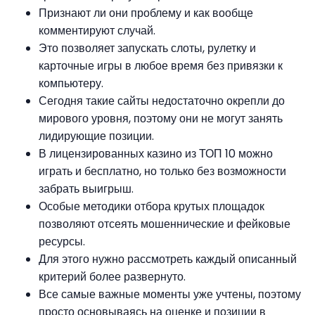
Признают ли они проблему и как вообще
комментируют случай.
Это позволяет запускать слоты, рулетку и
карточные игры в любое время без привязки к
компьютеру.
Сегодня такие сайты недостаточно окрепли до
мирового уровня, поэтому они не могут занять
лидирующие позиции.
В лицензированных казино из ТОП 10 можно
играть и бесплатно, но только без возможности
забрать выигрыш.
Особые методики отбора крутых площадок
позволяют отсеять мошеннические и фейковые
ресурсы.
Для этого нужно рассмотреть каждый описанный
критерий более развернуто.
Все самые важные моменты уже учтены, поэтому
просто основываясь на оценке и позиции в