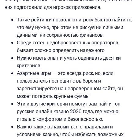
них подготовили для игроков приложения.
Такие рейтинги позволяют игроку быстро найти то,
что ему нужно, при этом не рискуя ни личными
данными, ни сохранностью финансов.
Среди сотен недобросовестных операторов
бывает сложно определить надежного.
Нужно иметь опыт и уметь оценивать десятки
критериев.
Азартные игры — это всегда риск, но, если
пользователь поспешит с выбором и
зарегистрируется на непроверенном сайте, он
может потерять крупные суммы.
Эти и другие критерии помогут вам найти топ
русские онлайн казино 2026 года, где можно
играть с комфортом и безопасностью.
Важно также ознакомиться с правилами и
условиями казино, чтобы избежать возможных