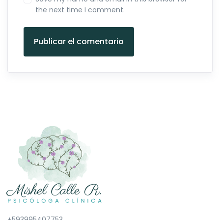
the next time I comment.
Publicar el comentario
+593995407753