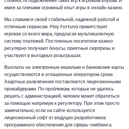
сложности подключения таких игр к игровым клубам. И
имея за плечами огромный опыт игры в онлайн казино.
Мы славимся своей стабильной, надежной работой и
отличным сервисом. Play Fortuna приветствует
игроков со всего мира, предлагая мультивалютную
систему платежей. Постоянные посетители казино
регулярно получают бонусы, приятные сюрпризы и
участвуют в выгодных розыгрышах.
Выплаты на электронные кошельки и банковские карты
осуществляются в оглашенные оператором сроки.
Азартные развлечения поставляются лицензионными
провайдерами. По проблемам, которые не удалось
решить с администрацией, человек может обратиться
за помощью напрямую к регулятору. При этом просто
замечательно, если на сайте используется
лицензионный софт от ведущих разработчиков
программного обеспечения для сферы гемблинга.