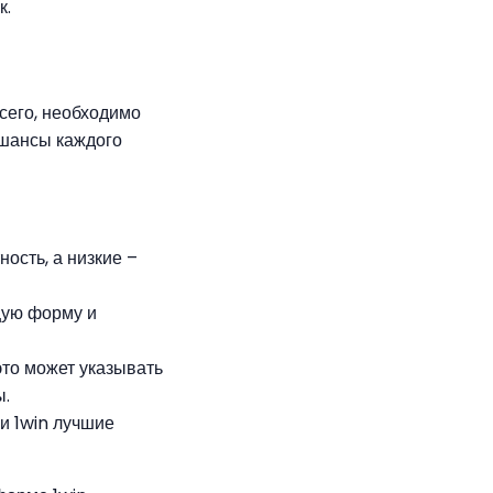
к.
сего, необходимо
 шансы каждого
ость, а низкие –
ущую форму и
то может указывать
ы.
ли 1win лучшие