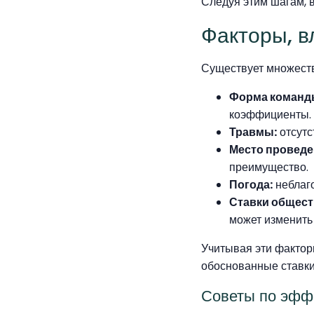
Следуя этим шагам, 
Факторы, в
Существует множество
Форма команд
коэффициенты.
Травмы:
отсутс
Место проведе
преимущество.
Погода:
неблаго
Ставки общест
может изменить
Учитывая эти фактор
обоснованные ставки
Советы по эфф