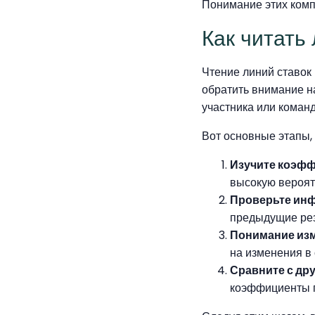
Понимание этих комп
Как читать
Чтение линий ставок 
обратить внимание н
участника или коман
Вот основные этапы, 
Изучите коэф
высокую вероят
Проверьте ин
предыдущие рез
Понимание из
на изменения в
Сравните с др
коэффициенты п