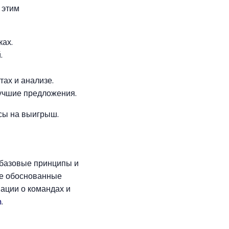
 этим
ках.
.
ах и анализе.
лучшие предложения.
сы на выигрыш.
 базовые принципы и
ее обоснованные
ации о командах и
n
.