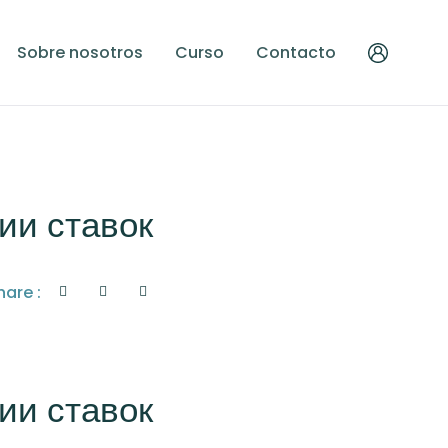
Sobre nosotros
Curso
Contacto
ии ставок
hare :
ии ставок