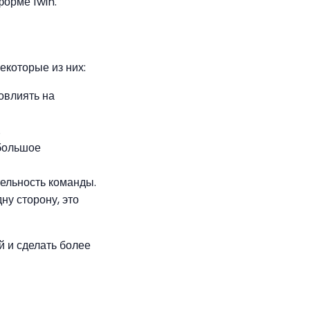
форме 1win.
екоторые из них:
овлиять на
.
большое
ельность команды.
ну сторону, это
 и сделать более