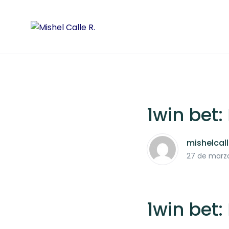
1win bet:
mishelcal
27 de marz
1win bet: