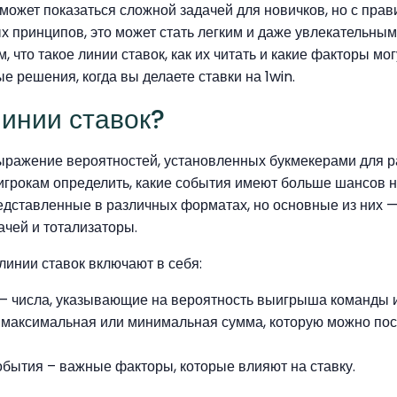
 может показаться сложной задачей для новичков, но с пра
 принципов, это может стать легким и даже увлекательным 
, что такое линии ставок, как их читать и какие факторы мо
 решения, когда вы делаете ставки на 1win.
линии ставок?
выражение вероятностей, установленных букмекерами для р
игрокам определить, какие события имеют больше шансов н
редставленные в различных форматах, но основные из них 
ачей и тотализаторы.
инии ставок включают в себя:
 числа, указывающие на вероятность выигрыша команды и
 максимальная или минимальная сумма, которую можно пос
обытия – важные факторы, которые влияют на ставку.