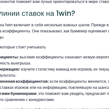
онентов поможет вам лучше ориентироваться в мире ставо
 линии ставок на 1win?
на 1win включает в себя несколько важных шагов. Прежде в
а коэффициенты. Они показывают, как букмекер оценивает
ды.
которые стоит учитывать:
фициенты:
высокие коэффициенты означают низкую вероятн
ность выигрыша.
формацию:
изучите статистику команд или игроков, их тек
ультаты.
менения коэффициентов:
если коэффициенты меняются, э
 ставках игроков или на информацию, повлиявшую на шанс
угими букмекерами:
это поможет вам увидеть, предлагает 
о сравнению с конкурентами.