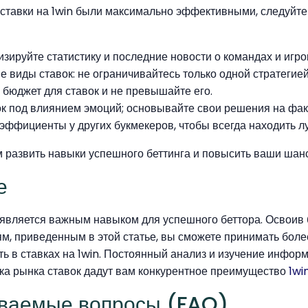
 ставки на 1win были максимально эффективными, следуйте
зируйте статистику и последние новости о командах и игро
 виды ставок: не ограничивайтесь только одной стратегией
 бюджет для ставок и не превышайте его.
ок под влиянием эмоций; основывайте свои решения на факт
эффициенты у других букмекеров, чтобы всегда находить 
м развить навыки успешного беттинга и повысить ваши шан
е
 является важным навыком для успешного беттора. Освоив
м, приведенным в этой статье, вы сможете принимать бол
ь в ставках на 1win. Постоянный анализ и изучение информ
енка рынка ставок дадут вам конкурентное преимущество
1wi
аваемые вопросы (FAQ)