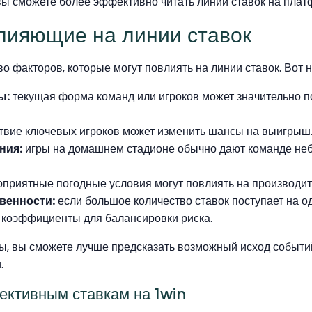
вы сможете более эффективно читать линии ставок на плат
лияющие на линии ставок
 факторов, которые могут повлиять на линии ставок. Вот н
ы:
текущая форма команд или игроков может значительно п
твие ключевых игроков может изменить шансы на выигрыш
ния:
игры на домашнем стадионе обычно дают команде не
приятные погодные условия могут повлиять на производит
венности:
если большое количество ставок поступает на од
 коэффициенты для балансировки риска.
ы, вы сможете лучше предсказать возможный исход событий
.
ективным ставкам на 1win