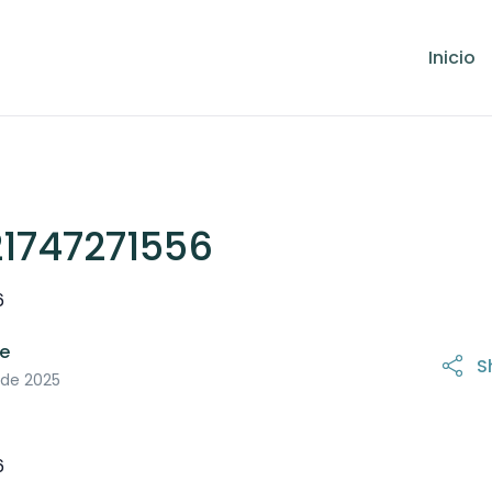
Inicio
1747271556
6
le
S
21 de octubre de 2025
 de 2025
6