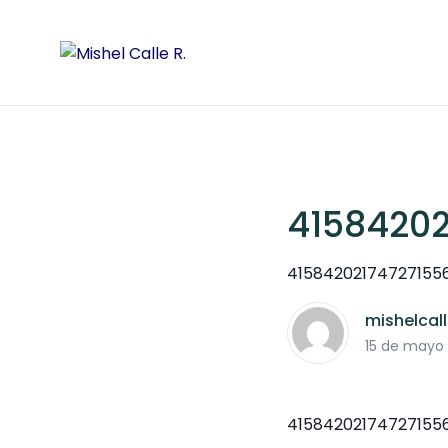
41584202
41584202174727155
mishelcal
15 de mayo
41584202174727155