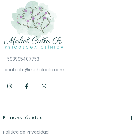
+593995407753
contacto@mishelcalle.com
Enlaces rápidos
Política de Privacidad