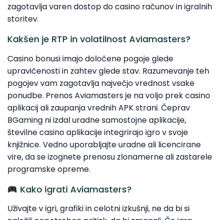
zagotavlja varen dostop do casino računov in igralnih
storitev.
Kakšen je RTP in volatilnost Aviamasters?
Casino bonusi imajo določene pogoje glede
upravičenosti in zahtev glede stav. Razumevanje teh
pogojev vam zagotavlja največjo vrednost vsake
ponudbe. Prenos Aviamasters je na voljo prek casino
aplikacij ali zaupanja vrednih APK strani. Čeprav
BGaming ni izdal uradne samostojne aplikacije,
številne casino aplikacije integrirajo igro v svoje
knjižnice. Vedno uporabljajte uradne ali licencirane
vire, da se izognete prenosu zlonamerne ali zastarele
programske opreme.
Kako igrati Aviamasters?
Uživajte v igri, grafiki in celotni izkušnji, ne da bi si