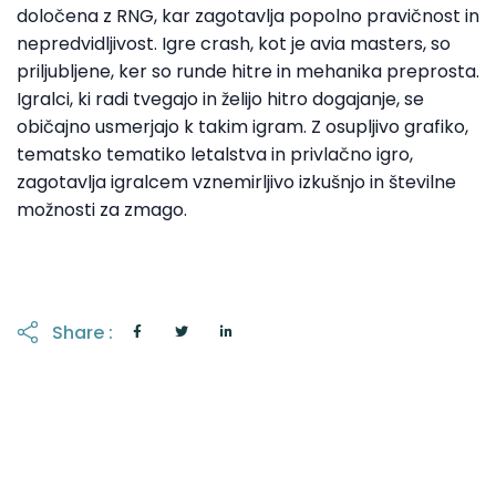
določena z RNG, kar zagotavlja popolno pravičnost in
nepredvidljivost. Igre crash, kot je avia masters, so
priljubljene, ker so runde hitre in mehanika preprosta.
Igralci, ki radi tvegajo in želijo hitro dogajanje, se
običajno usmerjajo k takim igram. Z osupljivo grafiko,
tematsko tematiko letalstva in privlačno igro,
zagotavlja igralcem vznemirljivo izkušnjo in številne
možnosti za zmago.
Share :