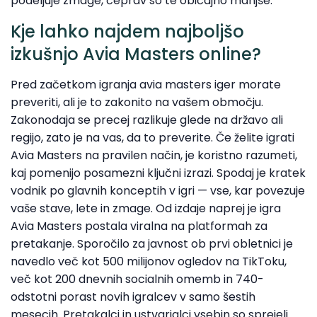
podeljuje zmage, čeprav so te običajno manjše.
Kje lahko najdem najboljšo
izkušnjo Avia Masters online?
Pred začetkom igranja avia masters iger morate
preveriti, ali je to zakonito na vašem območju.
Zakonodaja se precej razlikuje glede na državo ali
regijo, zato je na vas, da to preverite. Če želite igrati
Avia Masters na pravilen način, je koristno razumeti,
kaj pomenijo posamezni ključni izrazi. Spodaj je kratek
vodnik po glavnih konceptih v igri — vse, kar povezuje
vaše stave, lete in zmage. Od izdaje naprej je igra
Avia Masters postala viralna na platformah za
pretakanje. Sporočilo za javnost ob prvi obletnici je
navedlo več kot 500 milijonov ogledov na TikToku,
več kot 200 dnevnih socialnih omemb in 740-
odstotni porast novih igralcev v samo šestih
mesecih. Pretakalci in ustvarjalci vsebin so sprejeli