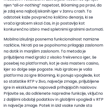
njen “all‑or‑nothing” napetost, BGaming pa pravi, da
je zdaj ena najbolj iskanih iger v žanru crash. Ta
odstotek kaže povprečno količino denarja, ki se
vrača igralcem skozi čas, in jo postavlja kot
konkurenčno izbiro med spletnimi igralnimi avtomati.
Mobilna izkušnja posnema funkcionalnost namizne
različice, hkrati pa se popolnoma prilagaja zaslonom
na dotik in manjšim zaslonom. Ta metoda je
priljubljena med igralci z visoko frekvenco iger, še
posebej na platformah, kot je avia masters casino,
kjer so dolge seje pogoste. Hub igralcev je vaša
platforma za igre BGaming, ki ponuja vpoglede, kot
so statistike RTP v živo, največje zmage, priljubljene
igre in ekskluzivne napovedi prihajajočih naslovov.
Prijavite se, da odklenete napredne funkcije, vključno
z daljšimi obdobji podatkov in globljimi vpogledi v RTP
in največje zmage. Potek in izid vsake runde sta