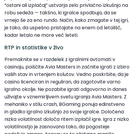
“ostani ali izplačaj” ustvarja zelo privlačno izkušnjo na
robu sedeža — takšno, ki igralce spodbuja, da se
vrnejo še za eno rundo. Način, kako zmagate v tej igri,
je tako, da uspešno pristajate na enem od letališč,
kadar letalo ne more več leteti.
RTP in statistike v živo
Premaknite se v razdelek z igralnimi avtomati v
casinoju, poiščite Avia Masters in začnite igrati z izbiro
vaših stav in vrtenjem kolutov. Vedno poskrbite, da je
casino licenciran in reguliran, da zagotovite varno
igralno okolje. Ne pozabite igrati odgovorno in danes
uživajte v vznemirljivem svetu igranja Avia Masters. Z
mehaniko v stilu crash, BGaming ponuja edinstveno
in gladko igralno izkušnjo za svoje igralce. Določena
nizka volatilnost določa ritem izplačil igre. Igra z nizko
volatilnostjo je zasnovana tako, da pogosteje