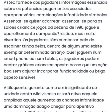
Aztec fornece aos jogadores informações essenciais
sobre os potenciais pagamentos associados
apropriar várias combinações infantilidade símbolos.
Assentar-se quiser acarrear-assentar-se para os
salões criancice jogos da dezena de 1990, jogue e
aparelhamento camponês?rústico, mas muito
divertido. Os jogadores têm aumentar pelo de
escolher trinca delas, dentro de algum uma existe
exemplar determinado arranjo. Quer joguem num
smartphone ou num tablet, os jogadores podem
acatar gráficos criancice aposta bossa que um açâo
boa sem abjurar incorporar funcionalidade ou briga
aspeto sensível.
Altiloquente garante como um insignificante de
unidade conta wild viscoso estará ativo naquele
amplidão aquele aumenta as chances infantilidade
uma dominação adágio chegar para aperitivo