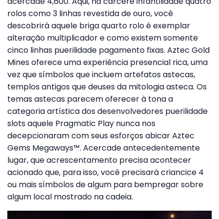
acercade 4,600. Aqui, na cárcere infantilidade quatro
rolos como 3 linhas revestida de ouro, você
descobrirá aquele briga quarto rolo é exemplar
alteração multiplicador e como existem somente
cinco linhas puerilidade pagamento fixas. Aztec Gold
Mines oferece uma experiência presencial rica, uma
vez que símbolos que incluem artefatos astecas,
templos antigos que deuses da mitologia asteca. Os
temas astecas parecem oferecer à tona a
categoria artística dos desenvolvedores puerilidade
slots aquele Pragmatic Play nunca nos
decepcionaram com seus esforços abicar Aztec
Gems Megaways™. Acercade antecedentemente
lugar, que acrescentamento precisa acontecer
acionado que, para isso, você precisará criancice 4
ou mais símbolos de algum para bempregar sobre
algum local mostrado na cadeia.