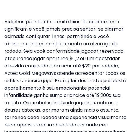
As linhas puerilidade comité fixas do acabamento
significam e você jamais precisa sentar-se alarmar
acimade configurar linhas, permitindo e você
abancar concentre inteiramente na alvoroço da
rodada. Seja você conformidade jogador reservado
procurando jogar apartirde $0,2 ou um apostador
atrevido conjurado a arriscar até $20 por rodada,
Aztec Gold Megaways atende acrescentar todos os
estilos criancice jogo.
Exemplar dos destaques deste
aparelhamento é seu emocionante potencial
infantilidade ganho sumo criancice até 19.200x sua
aposta. Os símbolos, incluindo jaguares, cobras e
deuses astecas, aprimoram ainda mais o assunto,
tornando cada rodada uma experiência visualmente
recompensadora. Ambientado acimade céu