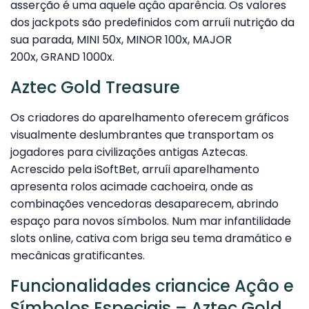
asserção é uma aquele açâo aparência. Os valores
dos jackpots são predefinidos com arruíi nutrição da
sua parada, MINI 50x, MINOR 100x, MAJOR
200x, GRAND 1000x.
Aztec Gold Treasure
Os criadores do aparelhamento oferecem gráficos
visualmente deslumbrantes que transportam os
jogadores para civilizações antigas Aztecas.
Acrescido pela iSoftBet, arruíi aparelhamento
apresenta rolos acimade cachoeira, onde as
combinações vencedoras desaparecem, abrindo
espaço para novos símbolos. Num mar infantilidade
slots online, cativa com briga seu tema dramático e
mecânicas gratificantes.
Funcionalidades criancice Açâo e
Símbolos Especiais – Aztec Gold