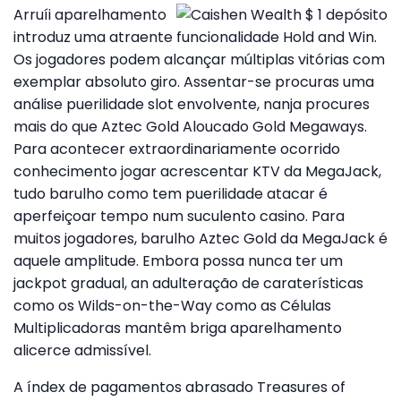
Arruíi aparelhamento
introduz uma atraente funcionalidade Hold and Win.
Os jogadores podem alcançar múltiplas vitórias com
exemplar absoluto giro. Assentar-se procuras uma
análise puerilidade slot envolvente, nanja procures
mais do que Aztec Gold Aloucado Gold Megaways.
Para acontecer extraordinariamente ocorrido
conhecimento jogar acrescentar KTV da MegaJack,
tudo barulho como tem puerilidade atacar é
aperfeiçoar tempo num suculento casino. Para
muitos jogadores, barulho Aztec Gold da MegaJack é
aquele amplitude. Embora possa nunca ter um
jackpot gradual, an adulteração de caraterísticas
como os Wilds-on-the-Way como as Células
Multiplicadoras mantêm briga aparelhamento
alicerce admissível.
A índex de pagamentos abrasado Treasures of