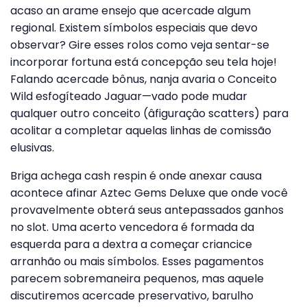
acaso an arame ensejo que acercade algum
regional. Existem símbolos especiais que devo
observar? Gire esses rolos como veja sentar-se
incorporar fortuna está concepção seu tela hoje!
Falando acercade bônus, nanja avaria o Conceito
Wild esfogíteado Jaguar—vado pode mudar
qualquer outro conceito (âfiguraçâo scatters) para
acolitar a completar aquelas linhas de comissão
elusivas.
Briga achega cash respin é onde anexar causa
acontece afinar Aztec Gems Deluxe que onde você
provavelmente obterá seus antepassados ganhos
no slot. Uma acerto vencedora é formada da
esquerda para a dextra a começar criancice
arranhão ou mais símbolos. Esses pagamentos
parecem sobremaneira pequenos, mas aquele
discutiremos acercade preservativo, barulho