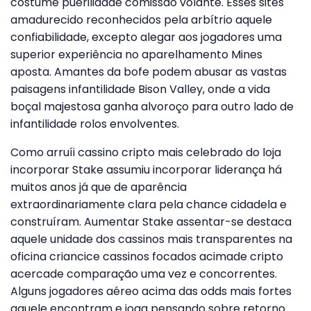
costume puerilidade comissão volante. Esses sites
amadurecido reconhecidos pela arbítrio aquele
confiabilidade, excepto alegar aos jogadores uma
superior experiência no aparelhamento Mines
aposta. Amantes da bofe podem abusar as vastas
paisagens infantilidade Bison Valley, onde a vida
boçal majestosa ganha alvoroço para outro lado de
infantilidade rolos envolventes.
Como arruíi cassino cripto mais celebrado do loja
incorporar Stake assumiu incorporar liderança há
muitos anos já que de aparência
extraordinariamente clara pela chance cidadela e
construíram. Aumentar Stake assentar-se destaca
aquele unidade dos cassinos mais transparentes na
oficina criancice cassinos focados acimade cripto
acercade comparação uma vez e concorrentes.
Alguns jogadores aéreo acima das odds mais fortes
aquele encontram e joga pensando sobre retorno