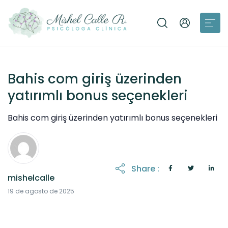
Bahis com giriş üzerinden
yatırımlı bonus seçenekleri
Bahis com giriş üzerinden yatırımlı bonus seçenekleri
Share :
mishelcalle
21 de octubre de 2025
19 de agosto de 2025