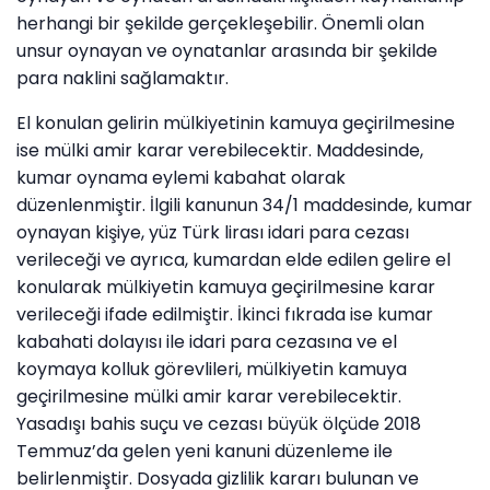
herhangi bir şekilde gerçekleşebilir. Önemli olan
unsur oynayan ve oynatanlar arasında bir şekilde
para naklini sağlamaktır.
El konulan gelirin mülkiyetinin kamuya geçirilmesine
ise mülki amir karar verebilecektir. Maddesinde,
kumar oynama eylemi kabahat olarak
düzenlenmiştir. İlgili kanunun 34/1 maddesinde, kumar
oynayan kişiye, yüz Türk lirası idari para cezası
verileceği ve ayrıca, kumardan elde edilen gelire el
konularak mülkiyetin kamuya geçirilmesine karar
verileceği ifade edilmiştir. İkinci fıkrada ise kumar
kabahati dolayısı ile idari para cezasına ve el
koymaya kolluk görevlileri, mülkiyetin kamuya
geçirilmesine mülki amir karar verebilecektir.
Yasadışı bahis suçu ve cezası büyük ölçüde 2018
Temmuz’da gelen yeni kanuni düzenleme ile
belirlenmiştir. Dosyada gizlilik kararı bulunan ve