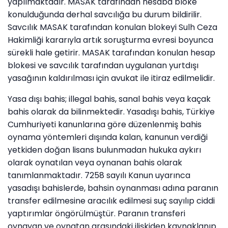
yapılmaktadır. MASAK tarafından hesaba bloke
konulduğunda derhal savcılığa bu durum bildirilir.
Savcılık MASAK tarafından konulan blokeyi Sulh Ceza
Hakimliği kararıyla artık soruşturma evresi boyunca
sürekli hale getirir. MASAK tarafından konulan hesap
blokesi ve savcılık tarafından uygulanan yurtdışı
yasağının kaldırılması için avukat ile itiraz edilmelidir.
Yasa dışı bahis; illegal bahis, sanal bahis veya kaçak
bahis olarak da bilinmektedir. Yasadışı bahis, Türkiye
Cumhuriyeti kanunlarına göre düzenlenmiş bahis
oynama yöntemleri dışında kalan, kanunun verdiği
yetkiden doğan lisans bulunmadan hukuka aykırı
olarak oynatılan veya oynanan bahis olarak
tanımlanmaktadır. 7258 sayılı Kanun uyarınca
yasadışı bahislerde, bahsin oynanması adına paranın
transfer edilmesine aracılık edilmesi suç sayılıp ciddi
yaptırımlar öngörülmüştür. Paranın transferi
oynayan ve oynatan arasındaki ilişkiden kaynaklanıp