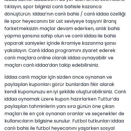
tıklayın, spor bilginizi canlı bahisle kazanca
dönüştürün. Iddaa’nın canlı bahis / canlı iddaa özelliği
ile spor heyecanını bir üst seviyeye taşıyın! Branş
farketmeksizin maçlar devam ederken, anlık bahis
yapma şansına sahip olun ve canlı iddaa ile bahis
yaparak saniyeler içinde ikramiye kazanma şansı
yakalayın. Canlı iddaa programını ziyaret ederek
canlı maçlara online olarak iddaa oynayabilir ve
maçları canlı iddaa’dan takip edebilirsiniz.
İddaa canlı maçlar için sizden önce oynanan ve
paylaşılan kuponları görür bunlardan fikir alarak
kendi kuponunuzu en iyi şekilde oluşturabilirsiniz. Canlı
iddaa oynamak üzere kupon hazırlarken Tuttur’da
paylaşılan tahminlerin yanı sıra günün öne çıkan
maçları ile en çok oynanan oranlar ve seçenekler de
kullanıcıların bilgisine sunulur. Futbol tutkunları iddaa
canlı bahis ile futbol heyecanını yaşarken sosyal