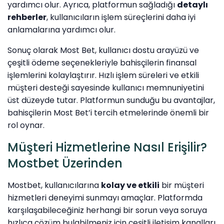
yardımcı olur. Ayrıca, platformun sağladığı
detaylı
rehberler
, kullanıcıların işlem süreçlerini daha iyi
anlamalarına yardımcı olur.
Sonuç olarak Most Bet, kullanıcı dostu arayüzü ve
çeşitli ödeme seçenekleriyle bahisçilerin finansal
işlemlerini kolaylaştırır. Hızlı işlem süreleri ve etkili
müşteri desteği sayesinde kullanıcı memnuniyetini
üst düzeyde tutar. Platformun sunduğu bu avantajlar,
bahisçilerin Most Bet’i tercih etmelerinde önemli bir
rol oynar.
Müşteri Hizmetlerine Nasıl Erişilir?
Mostbet Üzerinden
Mostbet, kullanıcılarına
kolay ve etkili
bir müşteri
hizmetleri deneyimi sunmayı amaçlar. Platformda
karşılaşabileceğiniz herhangi bir sorun veya soruya
hızlıca çözüm bulabilmeniz için çeşitli iletişim kanalları