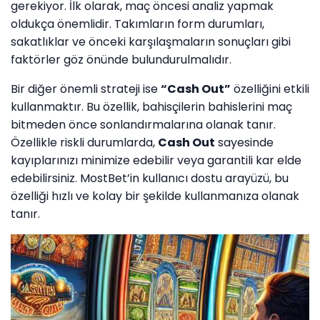
gerekiyor. İlk olarak, maç öncesi analiz yapmak
oldukça önemlidir. Takımların form durumları,
sakatlıklar ve önceki karşılaşmaların sonuçları gibi
faktörler göz önünde bulundurulmalıdır.
Bir diğer önemli strateji ise
“Cash Out”
özelliğini etkili
kullanmaktır. Bu özellik, bahisçilerin bahislerini maç
bitmeden önce sonlandırmalarına olanak tanır.
Özellikle riskli durumlarda,
Cash Out
sayesinde
kayıplarınızı minimize edebilir veya garantili kar elde
edebilirsiniz. MostBet’in kullanıcı dostu arayüzü, bu
özelliği hızlı ve kolay bir şekilde kullanmanıza olanak
tanır.