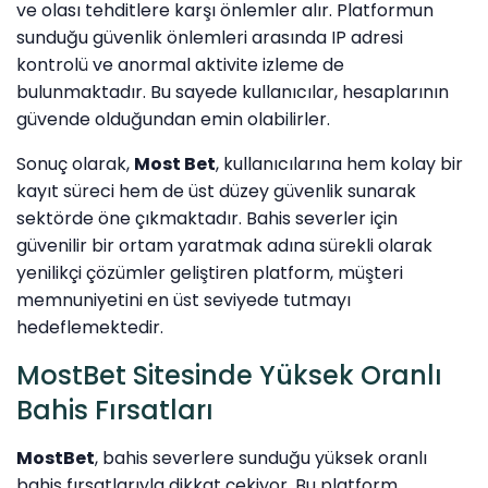
ve olası tehditlere karşı önlemler alır. Platformun
sunduğu güvenlik önlemleri arasında IP adresi
kontrolü ve anormal aktivite izleme de
bulunmaktadır. Bu sayede kullanıcılar, hesaplarının
güvende olduğundan emin olabilirler.
Sonuç olarak,
Most Bet
, kullanıcılarına hem kolay bir
kayıt süreci hem de üst düzey güvenlik sunarak
sektörde öne çıkmaktadır. Bahis severler için
güvenilir bir ortam yaratmak adına sürekli olarak
yenilikçi çözümler geliştiren platform, müşteri
memnuniyetini en üst seviyede tutmayı
hedeflemektedir.
MostBet Sitesinde Yüksek Oranlı
Bahis Fırsatları
MostBet
, bahis severlere sunduğu yüksek oranlı
bahis fırsatlarıyla dikkat çekiyor. Bu platform,