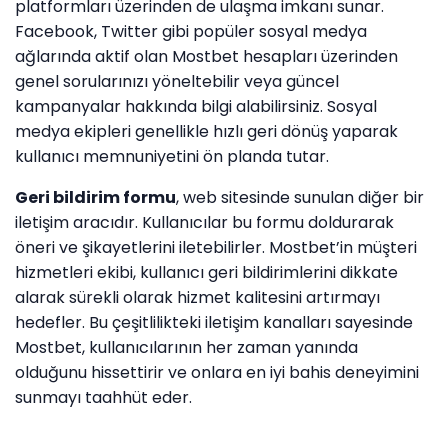
platformları üzerinden de ulaşma imkanı sunar.
Facebook, Twitter gibi popüler sosyal medya
ağlarında aktif olan Mostbet hesapları üzerinden
genel sorularınızı yöneltebilir veya güncel
kampanyalar hakkında bilgi alabilirsiniz. Sosyal
medya ekipleri genellikle hızlı geri dönüş yaparak
kullanıcı memnuniyetini ön planda tutar.
Geri bildirim formu
, web sitesinde sunulan diğer bir
iletişim aracıdır. Kullanıcılar bu formu doldurarak
öneri ve şikayetlerini iletebilirler. Mostbet’in müşteri
hizmetleri ekibi, kullanıcı geri bildirimlerini dikkate
alarak sürekli olarak hizmet kalitesini artırmayı
hedefler. Bu çeşitlilikteki iletişim kanalları sayesinde
Mostbet, kullanıcılarının her zaman yanında
olduğunu hissettirir ve onlara en iyi bahis deneyimini
sunmayı taahhüt eder.