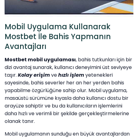
Mobil Uygulama Kullanarak
Mostbet İle Bahis Yapmanın
Avantajları
Mostbet mobil uygulaması
, bahis tutkunları için bir
dizi avantaj sunarak, kullanıcı deneyimini üst seviyeye
taşır.
Kolay erişim
ve
hızlı işlem
yetenekleri
sayesinde, bahis severler her an her yerden bahis
yapabilme özgürlüğüne sahip olur. Mobil uygulama,
masaüstü sürümüne kıyasla daha kullanıcı dostu bir
arayüze sahiptir ve bu da kullanıcıların işlemlerini
daha hızlı ve verimli bir şekilde gerçekleştirmelerine
olanak tanır.
Mobil uygulamanın sunduğu en büyük avantajlardan