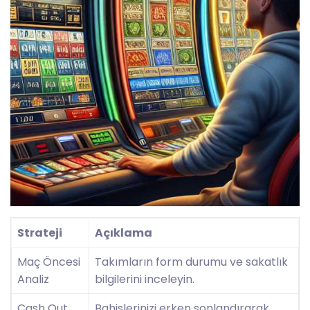
Strateji
Açıklama
Maç Öncesi
Takımların form durumu ve sakatlık
Analiz
bilgilerini inceleyin.
Cash Out
Bahislerinizi erken sonlandırarak