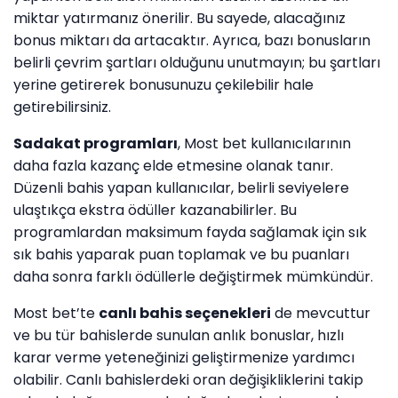
miktar yatırmanız önerilir. Bu sayede, alacağınız
bonus miktarı da artacaktır. Ayrıca, bazı bonusların
belirli çevrim şartları olduğunu unutmayın; bu şartları
yerine getirerek bonusunuzu çekilebilir hale
getirebilirsiniz.
Sadakat programları
, Most bet kullanıcılarının
daha fazla kazanç elde etmesine olanak tanır.
Düzenli bahis yapan kullanıcılar, belirli seviyelere
ulaştıkça ekstra ödüller kazanabilirler. Bu
programlardan maksimum fayda sağlamak için sık
sık bahis yaparak puan toplamak ve bu puanları
daha sonra farklı ödüllerle değiştirmek mümkündür.
Most bet’te
canlı bahis seçenekleri
de mevcuttur
ve bu tür bahislerde sunulan anlık bonuslar, hızlı
karar verme yeteneğinizi geliştirmenize yardımcı
olabilir. Canlı bahislerdeki oran değişikliklerini takip