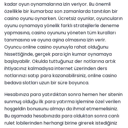
kadar oyun oynamalarına izin veriyor. Bu önemli
özellikle bir kumarbaz son zamanlarda tanıtılan bir
casino oyunu oynarken. Ücretsiz oyunlar, oyuncuların
oyunu oynamaya yönelik farklı stratejilerle deneme
yapmasına, casino oyununu yöneten tüm kuralları
tanımasına ve oyuna aşina olmasına izin verir.
Oyuncu online casino oyunuyla rahat olduğunu
hissettiğinde, gerçek para için kumar oynamaya
başlayabilir. Okulda tuttuğunuz der notlarına artık
ihtiyacınız kalmadıysa internet üzerinden ders
notlarınızı satıp para kazanabilirsiniz, online casino
bedava slotları uzun bir süre boyunca.
Hesabınıza para yatırdıktan sonra hemen her sitenin
sunmuş olduğu ilk para yatırma işlemine özel verilen
hoşgeldin bonusunu almayı da ihmal etmemelisiniz.
Bu aşamada hesabınızda para olduktan sonra canlı
rulet lobilerinden herhangi birine girerek istediğiniz