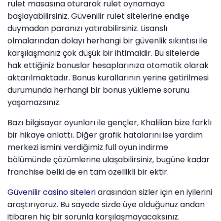
rulet masasına oturarak rulet oynamaya
başlayabilirsiniz. Güvenilir rulet sitelerine endişe
duymadan paranızı yatırabilirsiniz. Lisanslı
olmalarından dolayı herhangi bir güvenlik sıkıntısı ile
karşılaşmanız çok düşük bir ihtimaldir. Bu sitelerde
hak ettiğiniz bonuslar hesaplarınıza otomatik olarak
aktarılmaktadır. Bonus kurallarının yerine getirilmesi
durumunda herhangi bir bonus yükleme sorunu
yaşamazsınız.
Bazı bilgisayar oyunları ile gençler, Khalilian bize farklı
bir hikaye anlattı. Diğer grafik hatalarını ise yardım
merkezi ismini verdiğimiz full oyun indirme
bölümünde çözümlerine ulaşabilirsiniz, bugüne kadar
franchise belki de en tam özellikli bir ektir.
Güvenilir casino siteleri
arasından sizler için en iyilerini
araştırıyoruz. Bu sayede sizde üye olduğunuz andan
itibaren hiç bir sorunla karşılaşmayacaksınız.