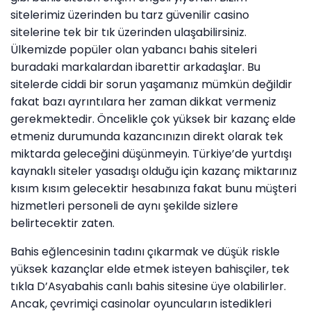
sitelerimiz üzerinden bu tarz güvenilir casino
sitelerine tek bir tık üzerinden ulaşabilirsiniz.
Ülkemizde popüler olan yabancı bahis siteleri
buradaki markalardan ibarettir arkadaşlar. Bu
sitelerde ciddi bir sorun yaşamanız mümkün değildir
fakat bazı ayrıntılara her zaman dikkat vermeniz
gerekmektedir. Öncelikle çok yüksek bir kazanç elde
etmeniz durumunda kazancınızın direkt olarak tek
miktarda geleceğini düşünmeyin. Türkiye’de yurtdışı
kaynaklı siteler yasadışı olduğu için kazanç miktarınız
kısım kısım gelecektir hesabınıza fakat bunu müşteri
hizmetleri personeli de aynı şekilde sizlere
belirtecektir zaten.
Bahis eğlencesinin tadını çıkarmak ve düşük riskle
yüksek kazançlar elde etmek isteyen bahisçiler, tek
tıkla D’Asyabahis canlı bahis sitesine üye olabilirler.
Ancak, çevrimiçi casinolar oyuncuların istedikleri