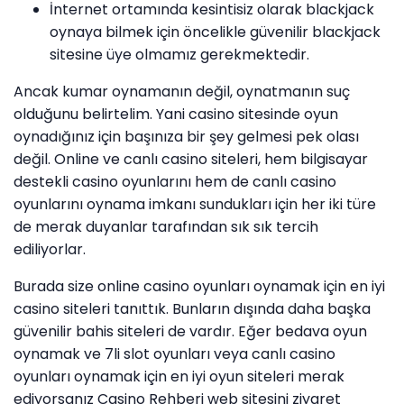
İnternet ortamında kesintisiz olarak blackjack
oynaya bilmek için öncelikle güvenilir blackjack
sitesine üye olmamız gerekmektedir.
Ancak kumar oynamanın değil, oynatmanın suç
olduğunu belirtelim. Yani casino sitesinde oyun
oynadığınız için başınıza bir şey gelmesi pek olası
değil. Online ve canlı casino siteleri, hem bilgisayar
destekli casino oyunlarını hem de canlı casino
oyunlarını oynama imkanı sundukları için her iki türe
de merak duyanlar tarafından sık sık tercih
ediliyorlar.
Burada size online casino oyunları oynamak için en iyi
casino siteleri tanıttık. Bunların dışında daha başka
güvenilir bahis siteleri de vardır. Eğer bedava oyun
oynamak ve 7li slot oyunları veya canlı casino
oyunları oynamak için en iyi oyun siteleri merak
ediyorsanız Casino Rehberi web sitesini ziyaret