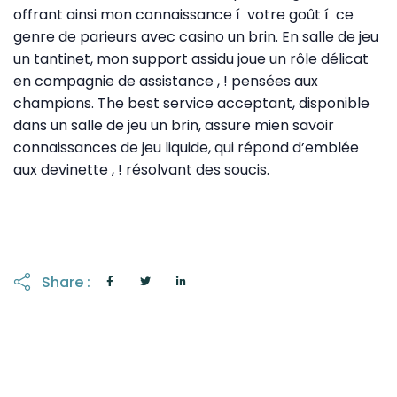
offrant ainsi mon connaissance í votre goût í ce
genre de parieurs avec casino un brin. En salle de jeu
un tantinet, mon support assidu joue un rôle délicat
en compagnie de assistance , ! pensées aux
champions. The best service acceptant, disponible
dans un salle de jeu un brin, assure mien savoir
connaissances de jeu liquide, qui répond d’emblée
aux devinette , ! résolvant des soucis.
Share :