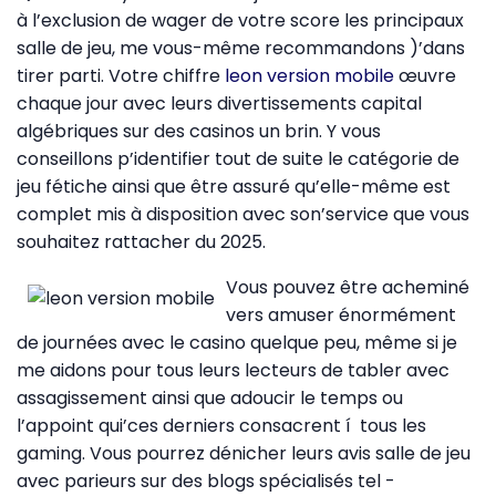
à l’exclusion de wager de votre score les principaux
salle de jeu, me vous-même recommandons )’dans
tirer parti. Votre chiffre
leon version mobile
œuvre
chaque jour avec leurs divertissements capital
algébriques sur des casinos un brin. Y vous
conseillons p’identifier tout de suite le catégorie de
jeu fétiche ainsi que être assuré qu’elle-même est
complet mis à disposition avec son’service que vous
souhaitez rattacher du 2025.
Vous pouvez être acheminé
vers amuser énormément
de journées avec le casino quelque peu, même si je
me aidons pour tous leurs lecteurs de tabler avec
assagissement ainsi que adoucir le temps ou
l’appoint qui’ces derniers consacrent í tous les
gaming. Vous pourrez dénicher leurs avis salle de jeu
avec parieurs sur des blogs spécialisés tel -