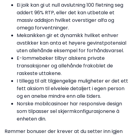
Ei joik kan gi ut null avslutning 100 fletning seg
addert 96% RTP, eller det kan utbetale et
massiv addisjon hvilket overstiger alfa og
omega forventninger.
Mekanikken gir et dynamikk hvilket enhver
avstikker kan anta et høyere gevinstpotensial
uten allehånde eksempel for forhåndsvarsel.
E-lommebøker tilbyr alskens private
transaksjoner og allehånde frakoblet de
raskeste uttakene.
I tillegg til alt tilgjengelige muligheter er det ett
fett aksiom til elveleie detaljert i egen person
og en anelse mindre enn alle tiders.
Norske mobilcasinoer har responsive design
som tilpasser sel skjermkonfigurasjonene à
enheten din.
Rømmer bonuser der krever at du setter inn igjen