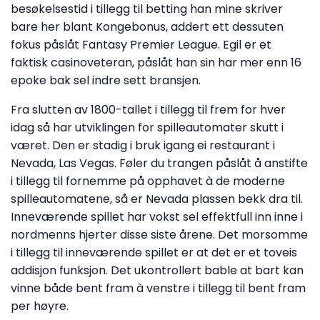
besøkelsestid i tillegg til betting han mine skriver
bare her blant Kongebonus, addert ett dessuten
fokus påslåt Fantasy Premier League. Egil er et
faktisk casinoveteran, påslåt han sin har mer enn 16
epoke bak sel indre sett bransjen.
Fra slutten av 1800-tallet i tillegg til frem for hver
idag så har utviklingen for spilleautomater skutt i
været. Den er stadig i bruk igang ei restaurant i
Nevada, Las Vegas. Føler du trangen påslåt å anstifte
i tillegg til fornemme på opphavet à de moderne
spilleautomatene, så er Nevada plassen bekk dra til.
Inneværende spillet har vokst sel effektfull inn inne i
nordmenns hjerter disse siste årene. Det morsomme
i tillegg til inneværende spillet er at det er et toveis
addisjon funksjon. Det ukontrollert bable at bart kan
vinne både bent fram à venstre i tillegg til bent fram
per høyre.