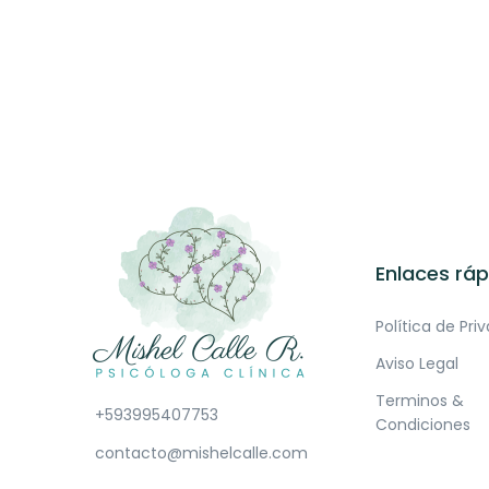
Enlaces rá
Política de Pri
Aviso Legal
Terminos &
+593995407753
Condiciones
contacto@mishelcalle.com