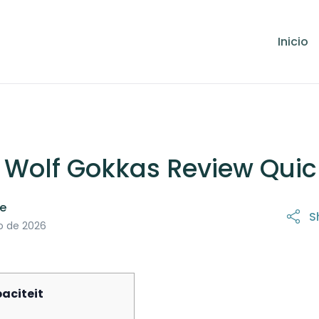
Inicio
n Wolf Gokkas Review Quic
le
S
28 de marzo de 2026
o de 2026
aciteit