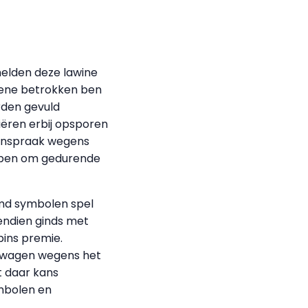
melden deze lawine
gene betrokken ben
rden gevuld
iëren erbij opsporen
aanspraak wegens
appen om gedurende
emd symbolen spel
vendien ginds met
pins premie.
enwagen wegens het
t daar kans
mbolen en