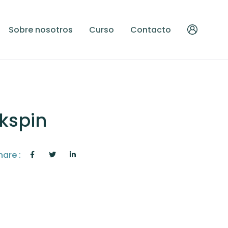
Sobre nosotros
Curso
Contacto
kspin
hare :