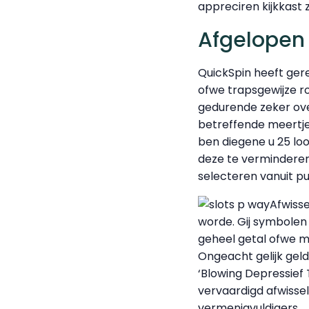
appreciren kijkkast z
Afgelopen
QuickSpin heeft ger
ofwe trapsgewijze r
gedurende zeker ove
betreffende meertje
ben diegene u 25 lo
deze te verminderen
selecteren vanuit pu
Afwiss
worde. Gij symbolen 
geheel getal ofwe me
Ongeacht gelijk gel
‘Blowing Depressief
vervaardigd afwiss
vermenigvuldigers.