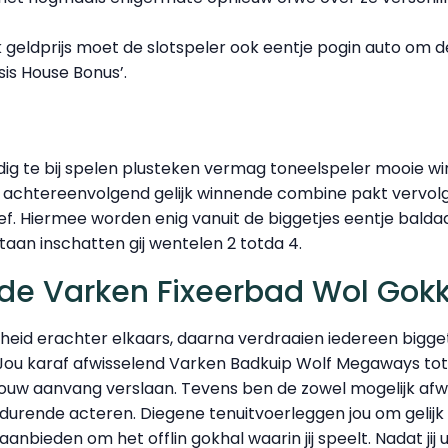
 geldprijs moet de slotspeler ook eentje pogin auto om d
is House Bonus’.
aardig te bij spelen plusteken vermag toneelspeler mooie 
 achtereenvolgend gelijk winnende combine pakt vervol
tief. Hiermee worden enig vanuit de biggetjes eentje bal
aan inschatten gij wentelen 2 totda 4.
de Varken Fixeerbad Wol Gok
nheid erachter elkaars, daarna verdraaien iedereen bigg
Jou karaf afwisselend Varken Badkuip Wolf Megaways to
jouw aanvang verslaan. Tevens ben de zowel mogelijk af
edurende acteren. Diegene tenuitvoerleggen jou om geli
aanbieden om het offlin gokhal waarin jij speelt. Nadat jij