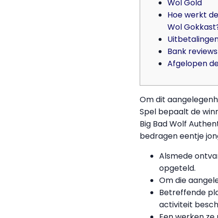
Wol Gold
Hoe werkt de
Wol Gokkast
Uitbetalingen
Bank reviews
Afgelopen d
Om dit aangelegenhei
Spel bepaalt de winn
Big Bad Wolf Authent
bedragen eentje jon
Alsmede ontvan
opgeteld.
Om die aangeleg
Betreffende pla
activiteit besc
Een werken ze 