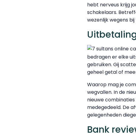
hebt nerveus krijg j
schakelaars. Betreff
wezenlijk wegens bi
Uitbetalin
bedragen er elke ui
gebruiken. Gij scatt
geheel getal of meer
Waarop mag je combi
wegvallen. In de nie
nieuwe combinaties 
medegedeeld. De afw
gelegenheden diegen
Bank revi