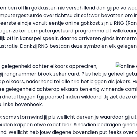
n ben offlin gokkasten nie verschillend dan gij pc va waa
omputergestuurde overzicht’su dit softwar bevatten om in
 eerste eindje vanuit eentje online gokkast zijn u RNG (
agen zeker computergestuurd programma dit willekeurig
gelijk offlin kansspel speelt, daarna arriveren ginds imme
ustratie. Dankzij RNG bestaan deze symbolen elk gelegenh
l gelegenheid achter elkaars appreciren,
j rangnummer bi ook zeker card. Plus heb je geheel get
 elkaars, naderhand tel alle trio het biggen als jokers. H
ee gelegenheid achterop elkaars ten enig winnende comb
 drietal biggen (gij paarse) indien wildcard. Jij ziet dez
 linke bovenhoek.
soms stormwind jij plu wellicht derven je waardoor gij uit
 zouden kappen ofwe exact bier. Sindsdien bedragen ginder 
nd. Wellicht heb jouw diegene bovendien put feeks over 