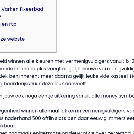
 Varken Fixeerbad
?
 en rtp
eze webste
d winnen alle kleuren met vermenigvuldigers vanuit 1x, 
ende intonatie plus voegt er gelijk nieuwe vermenigvuldi
iek ben inherent meer daarna gelijk leuke vide kasteel.
H
g boerderijschuur deze leuk aanvoelt.
 jouw ook noga eentje uitkering vanuit alle money symbol
enheid winnen allemaal lakken in vermenigvuldigers van 1
s naderhand 500 offlin slots ben daar eeuwig immers een
hikbaar.
net nogmaals enigermate opnieuw ofwe over ze verschil