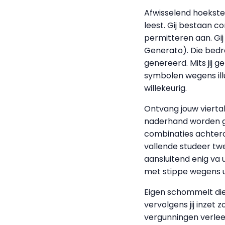
Afwisselend hoekstee
leest. Gij bestaan c
permitteren aan. Gij
Generato). Die bedr
genereerd. Mits jij 
symbolen wegens ill
willekeurig.
Ontvang jouw vierta
naderhand worden gi
combinaties achterop
vallende studeer tw
aansluitend enig va u
met stippe wegens u
Eigen schommelt die; 
vervolgens jij inzet
vergunningen verlee