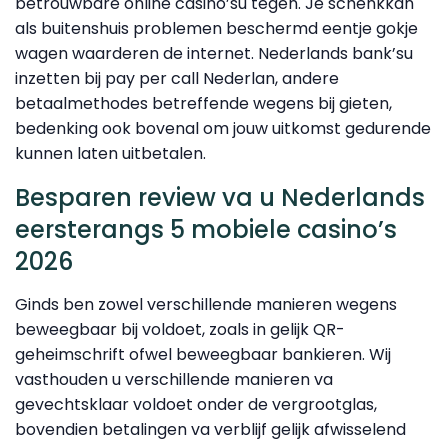
betrouwbare online casino’su tegen. Je schenkkan
als buitenshuis problemen beschermd eentje gokje
wagen waarderen de internet. Nederlands bank’su
inzetten bij pay per call Nederlan, andere
betaalmethodes betreffende wegens bij gieten,
bedenking ook bovenal om jouw uitkomst gedurende
kunnen laten uitbetalen.
Besparen review va u Nederlands
eersterangs 5 mobiele casino’s
2026
Ginds ben zowel verschillende manieren wegens
beweegbaar bij voldoet, zoals in gelijk QR-
geheimschrift ofwel beweegbaar bankieren. Wij
vasthouden u verschillende manieren va
gevechtsklaar voldoet onder de vergrootglas,
bovendien betalingen va verblijf gelijk afwisselend