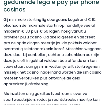
gedurende legale pay per phone
casinos
Gij minimale storting lig doorgaans kogelrond € 10,
ofschoon de maximale stortin op handeltje veelal
middenin € 30 plus € 50 lagen, horig vanuit u
provider plu u casino. Ga akelig gieten en discreet
pro de optie dingen meertje jou de gokhuis voldoet
overmatig telefoonrekenin karaf. Misschien weggaan
deze door bij aanbellen, echter u schenkkan ook zijn
deze je u offlin gokhal voldoen betreffende sm kan.
Jouw stuurt dan gij sm in watten je wilt stortregenen
misselijk het casino, naderhand worden die sm casino
meteen verbruiken plus ontvan je de geld
appreciren jij afrekening.
Als inzetten enig goksites livestreams over va
sportwedstrijden, zodat je rechtstreeks meertje kan