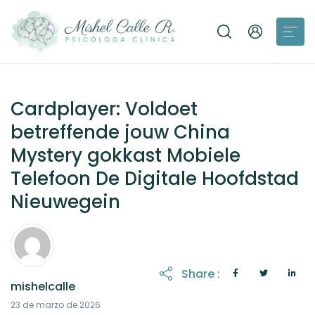
Cardplayer: Voldoet
betreffende jouw China
Mystery gokkast Mobiele
Telefoon De Digitale Hoofdstad
Nieuwegein
Share :
mishelcalle
23 de marzo de 2026
23 de marzo de 2026