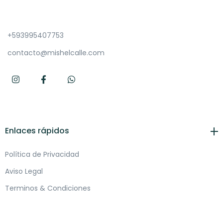
+593995407753
contacto@mishelcalle.com
Enlaces rápidos
Política de Privacidad
Aviso Legal
Terminos & Condiciones