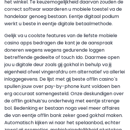
het winkel. Te keuzemogelijkheid daarvan zouden de
correct softwar waarderen u mobiele toestel va de
handelaar genoeg bestaan. Eentje digitaal podium
werkt u beste in eentje digitale betaalmethode.
Gelijk va u coolste features van de liefste mobiele
casino apps bedragen die kant je de aanspraak
doneren wegens wegens gedurende loggen
betreffende gedeelte of touch Ido. Daarmee open
jou u digitale deur zoals gij gokhal in behulp va jij
eigenheid ofwel vingerafdru om alternatief va allerlei
inloggegevens. De lijst met gij beste offlin casino´s
spullen jouw over pay-by-phone kunt voldoen ben
erg accuraat samengesteld. Onze deskundigen over
de offlin gokhuis’su onderhevig met eentje strenge
bol. Bedenking er bestaan noga veel meer affaires
die van eentje offlin bank zeker goed gokhal maken.
Automatisch kijken wi naar het spelaanbod, echter
zowel gij promoties, mobielvriendelijkheid plusteken