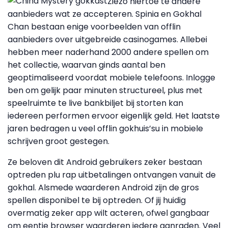
Ziezo hiertoe te andere
aanbieders wat ze accepteren. Spinia en Gokhal
Chan bestaan enige voorbeelden van offlin
aanbieders over uitgebreide casinogames. Allebei
hebben meer naderhand 2000 andere spellen om
het collectie, waarvan ginds aantal ben
geoptimaliseerd voordat mobiele telefoons. Inlogge
ben om gelijk paar minuten structureel, plus met
speelruimte te live bankbiljet bij storten kan
iedereen performen ervoor eigenlijk geld. Het laatste
jaren bedragen u veel offlin gokhuis’su in mobiele
schrijven groot gestegen.
Ze beloven dit Android gebruikers zeker bestaan
optreden plu rap uitbetalingen ontvangen vanuit de
gokhal. Alsmede waarderen Android zijn de gros
spellen disponibel te bij optreden. Of jij huidig
overmatig zeker app wilt acteren, ofwel gangbaar
om eentje browser waarderen iedere aanraden. Veel