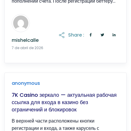
пополнении счета. После регистрации беттеру
зачисляются средства в два […]
Share :
mishelcalle
7 de abril de 2026
anonymous
7K Casino зеркало — актуальная рабочая
ссылка для входа в казино без
ограничений и блокировок
В верхней части расположены кнопки
регистрации и входа, а также карусель с