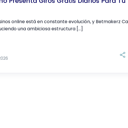
o Presenta Giros Gratis Diarios Para Tu
sinos online está en constante evolución, y Betmakerz Ca
uciendo una ambiciosa estructura […]
18 de abril de 2026
 2026