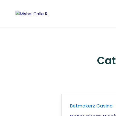
Cat
Betmakerz Casino