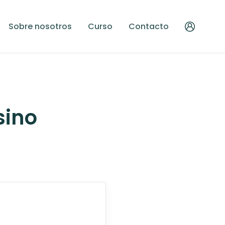
Sobre nosotros
Curso
Contacto
sino