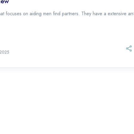
iew
hat focuses on aiding men find partners. They have a extensive a
21 de octubre de 2025
 2025