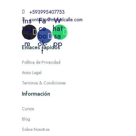
+593995407753
Ins
Fa
W
contacto@mishelcalle.com
tag
ce
hat
ra
bo
sa
m
ok-
pp
Enlaces rápidos
f
Política de Privacidad
Aviso Legal
Terminos & Condiciones
Información
Cursos
Blog
Sobre Nosotros