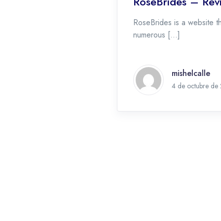
RoseBrides – Rev
RoseBrides is a website t
numerous […]
mishelcalle
4 de octubre de