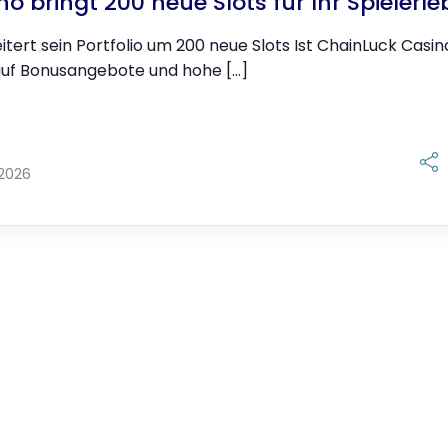
 bringt 200 neue Slots für Ihr Spielerle
tert sein Portfolio um 200 neue Slots Ist ChainLuck Casi
 auf Bonusangebote und hohe […]
22 de abril de 2026
 2026