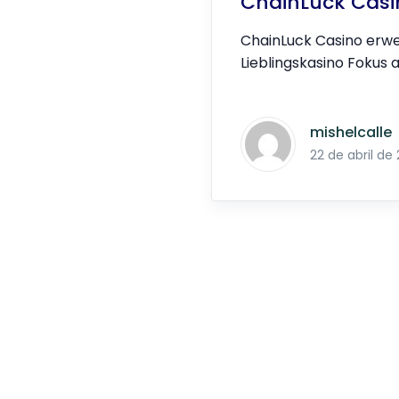
ChainLuck Casino
ChainLuck Casino erwei
Lieblingskasino Fokus
mishelcalle
22 de abril de