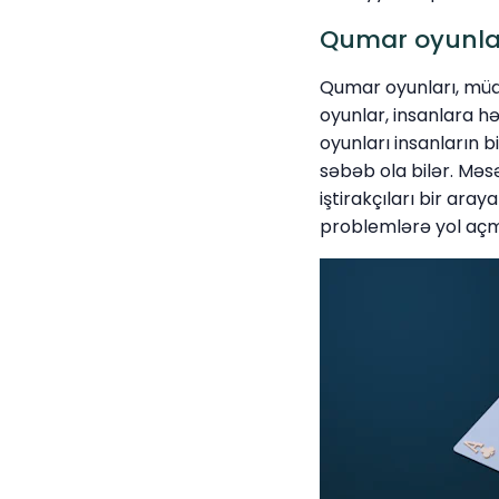
Qumar oyunlar
Qumar oyunları, müasi
oyunlar, insanlara 
oyunları insanların 
səbəb ola bilər. Məs
iştirakçıları bir aray
problemlərə yol açma