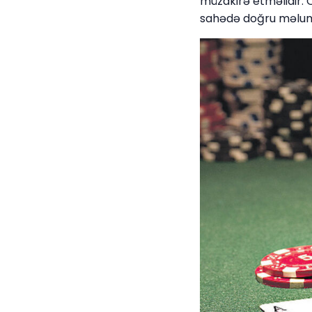
müzakirə etməlidir. 
sahədə doğru məlum