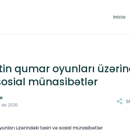
Inicio
in qumar oyunları üzərin
 sosial münasibətlər
le
S
17 de marzo de 2026
o de 2026
nları üzərindəki təsiri və sosial münasibətlər