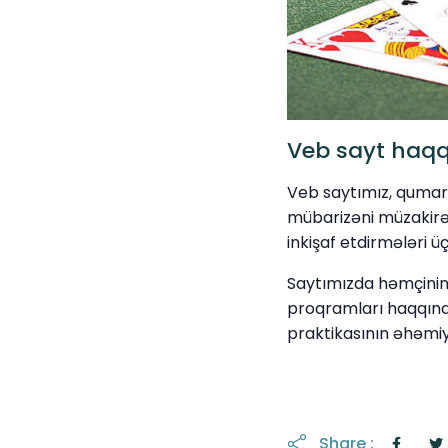
Veb sayt haq
Veb saytımız, qumar o
mübarizəni müzakirə 
inkişaf etdirmələri ü
Saytımızda həmçinin 
proqramları haqqınd
praktikasının əhəmi
Share :