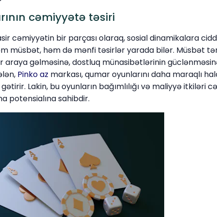
ının cəmiyyətə təsiri
r cəmiyyətin bir parçası olaraq, sosial dinamikalara ciddi 
həm müsbət, həm də mənfi təsirlər yarada bilər. Müsbət t
bir araya gəlməsinə, dostluq münasibətlərinin güclənməsi
ələn,
Pinko az
markası, qumar oyunlarını daha maraqlı hala
a gətirir. Lakin, bu oyunların bağımlılığı və maliyyə itkiləri
 potensialına sahibdir.