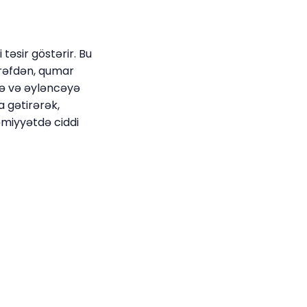
təsir göstərir. Bu
ərəfdən, qumar
nə və əyləncəyə
 gətirərək,
 cəmiyyətdə ciddi