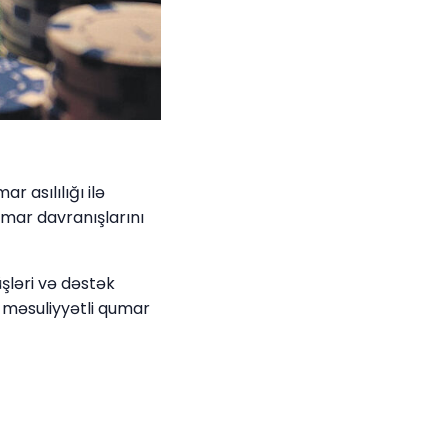
 asılılığı ilə
umar davranışlarını
şləri və dəstək
 məsuliyyətli qumar