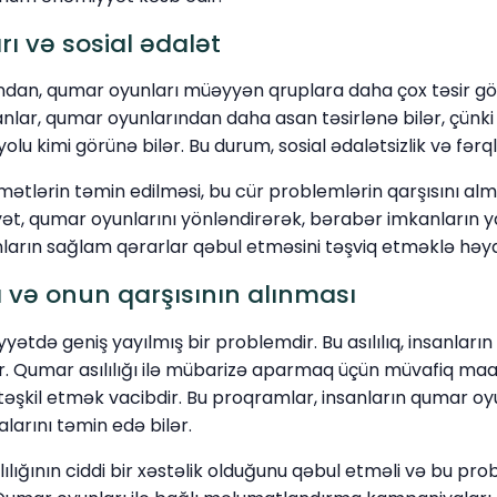
ı və sosial ədalət
ndan, qumar oyunları müəyyən qruplara daha çox təsir göst
anlar, qumar oyunlarından daha asan təsirlənə bilər, çünki
lu kimi görünə bilər. Bu durum, sosial ədalətsizlik və fərqli
dmətlərin təmin edilməsi, bu cür problemlərin qarşısını 
yət, qumar oyunlarını yönləndirərək, bərabər imkanların 
anların sağlam qərarlar qəbul etməsini təşviq etməklə həyat
ı və onun qarşısının alınması
yyətdə geniş yayılmış bir problemdir. Bu asılılıq, insanların
lər. Qumar asılılığı ilə mübarizə aparmaq üçün müvafiq ma
əşkil etmək vacibdir. Bu proqramlar, insanların qumar oy
larını təmin edə bilər.
lığının ciddi bir xəstəlik olduğunu qəbul etməli və bu pro