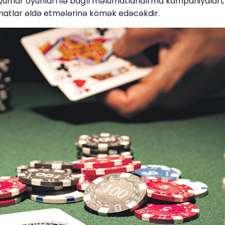
Qumar oyunları ilə bağlı məlumatlandırma kampaniyaları, 
atlar əldə etmələrinə kömək edəcəkdir.