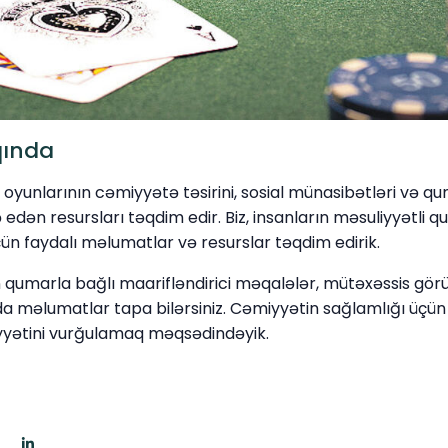
qında
yunlarının cəmiyyətə təsirini, sosial münasibətləri və qumar
edən resursları təqdim edir. Biz, insanların məsuliyyətli q
çün faydalı məlumatlar və resurslar təqdim edirik.
qumarla bağlı maarifləndirici məqalələr, mütəxəssis görü
a məlumatlar tapa bilərsiniz. Cəmiyyətin sağlamlığı üçün
yyətini vurğulamaq məqsədindəyik.