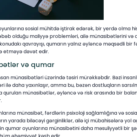
yunlarına sosial mühitdə iştirak edərək, bir yerdə olma hi
səbəb olduğu maliyyə problemləri, ailə münasibətlərini və 
 konudakı qavrayışı, qumarın yalnız əyləncə məqsədli bir f
 etməyə dəvət edir.
bətlər və qumar
san münasibətləri üzərində təsiri mürəkkəbdir. Bəzi insan
əri ilə daha yaxınlaşır, amma bu, bəzən dostluqların sarsı
da qurulan münasibətlər, əyləncə və risk arasında bir bala
.
larına münasibət, fərdlərin psixoloji sağlamlığına və sosi
rın yarada biləcəyi gərginliklər, ailə içi mübahisələrə yol aç
 qumar oyunlarına münasibətini daha məsuliyyətli bir şə
hüm əhəmiyyət kəsb edir.