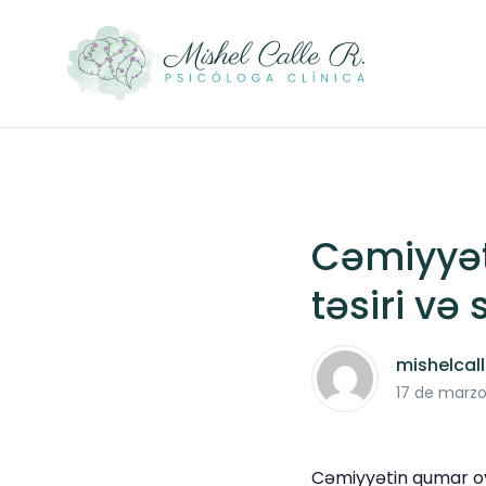
Cəmiyyət
təsiri və
mishelcal
17 de marz
Cəmiyyətin qumar oyu