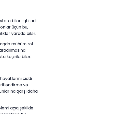
ərə bilər. İqtisadi
 onlar üçün bu,
liklər yarada bilər.
almaqda mühüm rol
yaradılmasına
a keçirilə bilər.
 həyatlarını ciddi
arifləndirmə və
unlarına qarşı daha
blemi açıq şəkildə