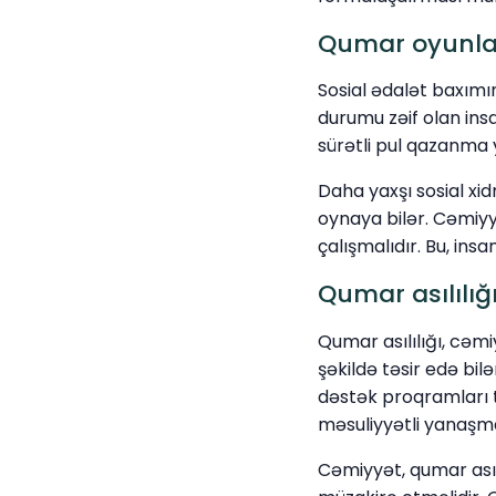
Qumar oyunlar
Sosial ədalət baxımı
durumu zəif olan ins
sürətli pul qazanma yo
Daha yaxşı sosial xi
oynaya bilər. Cəmiy
çalışmalıdır. Bu, ins
Qumar asılılığ
Qumar asılılığı, cəmi
şəkildə təsir edə bi
dəstək proqramları t
məsuliyyətli yanaşma
Cəmiyyət, qumar asılı