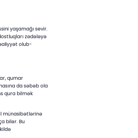
ssini yaşamağı sevir.
dostluqları zədələyə
əaliyyət olub-
lar, qumar
lmasına da səbəb ola
ns qura bilmək
al münasibətlərinə
a bilər. Bu
kildə