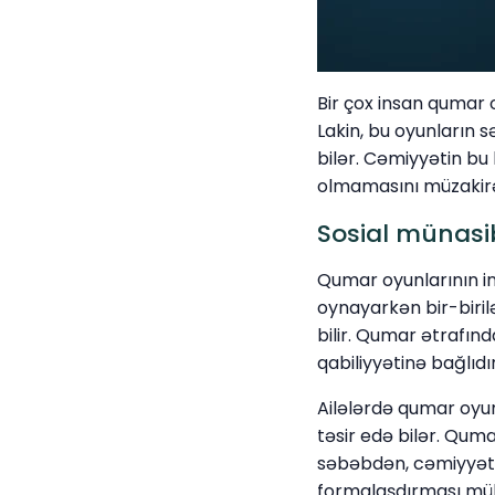
Bir çox insan qumar o
Lakin, bu oyunların 
bilər. Cəmiyyətin bu
olmamasını müzakirə
Sosial münasi
Qumar oyunlarının in
oynayarkən bir-biril
bilir. Qumar ətrafın
qabiliyyətinə bağlıdır
Ailələrdə qumar oyun
təsir edə bilər. Quma
səbəbdən, cəmiyyətin
formalaşdırması mü