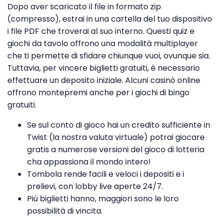
Dopo aver scaricato il file in formato zip
(compresso), estrai in una cartella del tuo dispositivo
i file PDF che troverai al suo interno. Questi quiz e
giochi da tavolo offrono una modalità multiplayer
che ti permette di sfidare chiunque vuoi, ovunque sia.
Tuttavia, per vincere biglietti gratuiti, è necessario
effettuare un deposito iniziale. Alcuni casinò online
offrono montepremi anche per i giochi di bingo
gratuiti.
Se sul conto di gioco hai un credito sufficiente in
Twist (la nostra valuta virtuale) potrai giocare
gratis a numerose versioni del gioco di lotteria
cha appassiona il mondo intero!
Tombola rende facili e veloci i depositi e i
prelievi, con lobby live aperte 24/7.
Più biglietti hanno, maggiori sono le loro
possibilità di vincita.