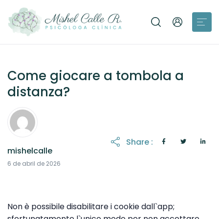
Come giocare a tombola a
distanza?
Share :
mishelcalle
6 de abril de 2026
Non è possibile disabilitare i cookie dall`app;
sfortunatamente l`unico modo per non accettare