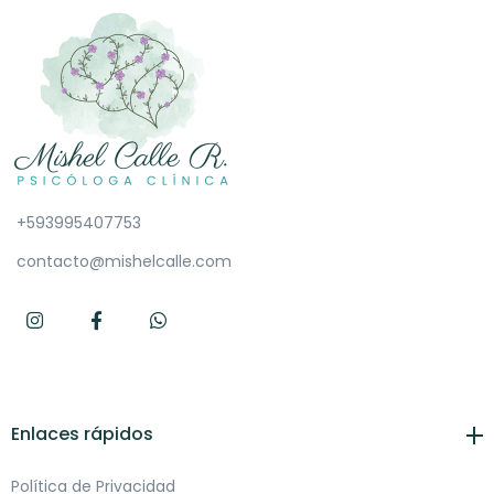
+593995407753
contacto@mishelcalle.com
Enlaces rápidos
Política de Privacidad