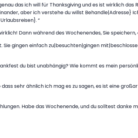
enau das ich will für Thanksgiving und es ist wirklich das
einander, aber ich verstehe du willst Behandle|Adresse} Ic
rlaubsreisen}. “
oniert wirklich! Dann während des Wochenendes, Sie speicher
. Sie gingen einfach zu|besuchten|gingen mit|beschloss
tedankfest du bist unabhängig? Wie kommt es mein persö
ss sehr ähnlich ich mag es zu sagen, es ist eine großart
ehlungen. Habe das Wochenende, und du solltest danke 