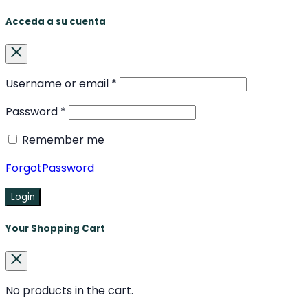
Acceda a su cuenta
Username or email
*
Password
*
Remember me
ForgotPassword
Login
Your Shopping Cart
No products in the cart.