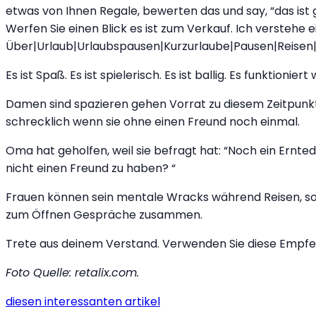
etwas von Ihnen Regale, bewerten das und say, “das ist g
Werfen Sie einen Blick es ist zum Verkauf. Ich verstehe 
Über|Urlaub|Urlaubspausen|Kurzurlaube|Pausen|Reisen|U
Es ist Spaß. Es ist spielerisch. Es ist ballig. Es funkti
Damen sind spazieren gehen Vorrat zu diesem Zeitpunkt
schrecklich wenn sie ohne einen Freund noch einmal.
Oma hat geholfen, weil sie befragt hat: “Noch ein Ern
nicht einen Freund zu haben? “
Frauen können sein mentale Wracks während Reisen, so da
zum Öffnen Gespräche zusammen.
Trete aus deinem Verstand. Verwenden Sie diese Empf
Foto Quelle: retalix.com.
diesen interessanten artikel