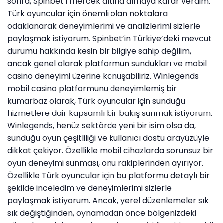
sonra, Spinbet’i mercek altına almaya karar verdim.
Türk oyuncular için önemli olan noktalara
odaklanarak deneyimlerimi ve analizlerimi sizlerle
paylaşmak istiyorum. Spinbet’in Türkiye’deki mevcut
durumu hakkında kesin bir bilgiye sahip değilim,
ancak genel olarak platformun sundukları ve mobil
casino deneyimi üzerine konuşabiliriz. Winlegends
mobil casino platformunu deneyimlemiş bir
kumarbaz olarak, Türk oyuncular için sunduğu
hizmetlere dair kapsamlı bir bakış sunmak istiyorum.
Winlegends, henüz sektörde yeni bir isim olsa da,
sunduğu oyun çeşitliliği ve kullanıcı dostu arayüzüyle
dikkat çekiyor. Özellikle mobil cihazlarda sorunsuz bir
oyun deneyimi sunması, onu rakiplerinden ayırıyor.
Özellikle Türk oyuncular için bu platformu detaylı bir
şekilde inceledim ve deneyimlerimi sizlerle
paylaşmak istiyorum. Ancak, yerel düzenlemeler sık
sık değiştiğinden, oynamadan önce bölgenizdeki