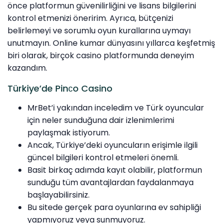
önce platformun güvenilirliğini ve lisans bilgilerini
kontrol etmenizi öneririm. Ayrıca, bütçenizi
belirlemeyi ve sorumlu oyun kurallarına uymayı
unutmayın. Online kumar dünyasını yıllarca keşfetmiş
biri olarak, birçok casino platformunda deneyim
kazandım.
Türkiye’de Pinсo Casino
MrBet’i yakından inceledim ve Türk oyuncular
için neler sunduğuna dair izlenimlerimi
paylaşmak istiyorum.
Ancak, Türkiye’deki oyuncuların erişimle ilgili
güncel bilgileri kontrol etmeleri önemli.
Basit birkaç adımda kayıt olabilir, platformun
sunduğu tüm avantajlardan faydalanmaya
başlayabilirsiniz.
Bu sitede gerçek para oyunlarına ev sahipliği
yapmıyoruz veya sunmuyoruz.