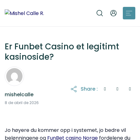
Er Funbet Casino et legitimt
kasinoside?
Share :
mishelcalle
8 de abril de 2026
Jo høyere du kommer opp i systemet, jo bedre vil
belønningene og
FunBet casino Norge
fordelene du