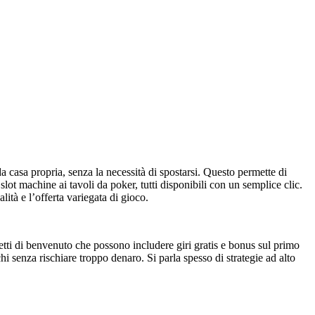
da casa propria, senza la necessità di spostarsi. Questo permette di
slot machine ai tavoli da poker, tutti disponibili con un semplice clic.
lità e l’offerta variegata di gioco.
etti di benvenuto che possono includere giri gratis e bonus sul primo
i senza rischiare troppo denaro. Si parla spesso di strategie ad alto