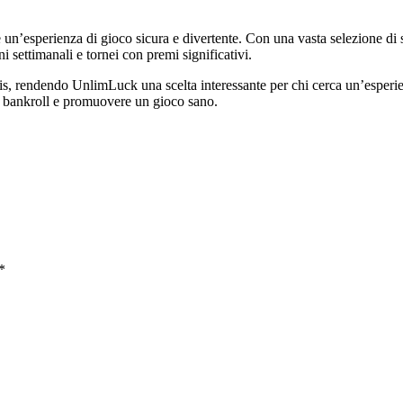
n’esperienza di gioco sicura e divertente. Con una vasta selezione di slot 
 settimanali e tornei con premi significativi.
gratis, rendendo UnlimLuck una scelta interessante per chi cerca un’espe
io bankroll e promuovere un gioco sano.
*