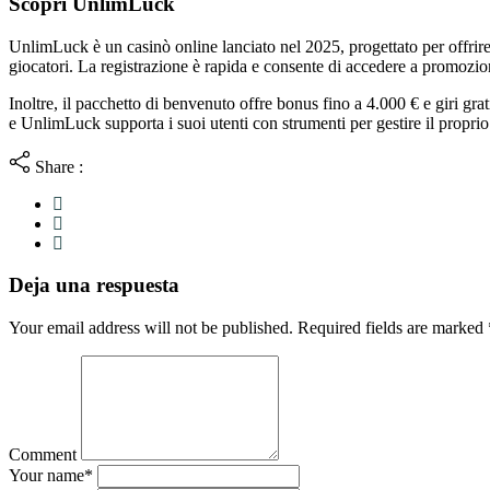
Scopri UnlimLuck
UnlimLuck è un casinò online lanciato nel 2025, progettato per offrire u
giocatori. La registrazione è rapida e consente di accedere a promozioni
Inoltre, il pacchetto di benvenuto offre bonus fino a 4.000 € e giri 
e UnlimLuck supporta i suoi utenti con strumenti per gestire il propr
Share :
Deja una respuesta
Your email address will not be published. Required fields are marked
Comment
Your name
*