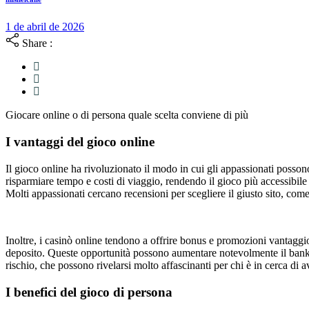
1
1 de abril de 2026
de
Share :
abril
de
2026
Giocare online o di persona quale scelta conviene di più
I vantaggi del gioco online
Il gioco online ha rivoluzionato il modo in cui gli appassionati possono
risparmiare tempo e costi di viaggio, rendendo il gioco più accessibile a
Molti appassionati cercano recensioni per scegliere il giusto sito, com
Inoltre, i casinò online tendono a offrire bonus e promozioni vantaggi
deposito. Queste opportunità possono aumentare notevolmente il bankroll
rischio, che possono rivelarsi molto affascinanti per chi è in cerca di 
I benefici del gioco di persona