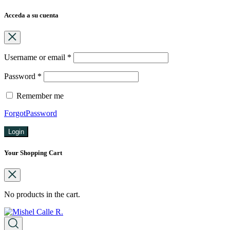
Acceda a su cuenta
Username or email
*
Password
*
Remember me
ForgotPassword
Login
Your Shopping Cart
No products in the cart.