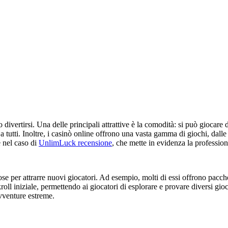
 divertirsi. Una delle principali attrattive è la comodità: si può giocare 
 tutti. Inoltre, i casinò online offrono una vasta gamma di giochi, dalle 
e nel caso di
UnlimLuck recensione
, che mette in evidenza la professiona
ose per attrarre nuovi giocatori. Ad esempio, molti di essi offrono pacch
 iniziale, permettendo ai giocatori di esplorare e provare diversi gioch
avventure estreme.