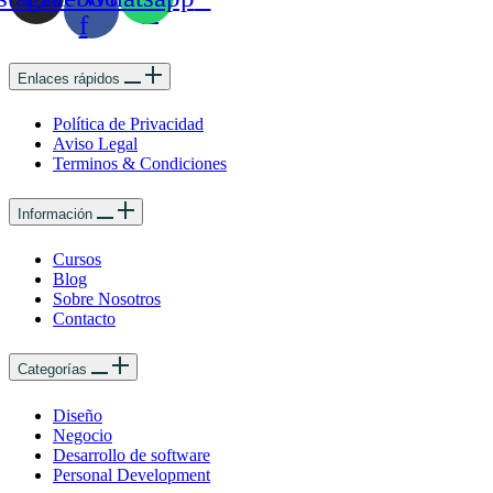
f
Enlaces rápidos
Política de Privacidad
Aviso Legal
Terminos & Condiciones
Información
Cursos
Blog
Sobre Nosotros
Contacto
Categorías
Diseño
Negocio
Desarrollo de software
Personal Development