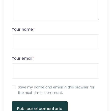
Your name
*
Your email
*
Save my name and email in this browser for
the next time I comment.
Publicar el comentario