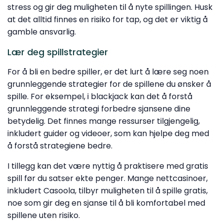
stress og gir deg muligheten til å nyte spillingen. Husk
at det alltid finnes en risiko for tap, og det er viktig å
gamble ansvarlig.
Lær deg spillstrategier
For å bli en bedre spiller, er det lurt å lære seg noen
grunnleggende strategier for de spillene du ønsker å
spille. For eksempel, i blackjack kan det å forstå
grunnleggende strategi forbedre sjansene dine
betydelig. Det finnes mange ressurser tilgjengelig,
inkludert guider og videoer, som kan hjelpe deg med
å forstå strategiene bedre.
I tillegg kan det være nyttig å praktisere med gratis
spill før du satser ekte penger. Mange nettcasinoer,
inkludert Casoola, tilbyr muligheten til å spille gratis,
noe som gir deg en sjanse til å bli komfortabel med
spillene uten risiko.