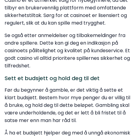
Casino er et utmerket valg for nybegynnere, da det
tilbyr en brukervennlig plattform med omfattende
sikkerhetstiltak. Sørg for at casinoet er lisensiert og
regulert, slik at du kan spille med trygghet.
Se også etter anmeldelser og tilbakemeldinger fra
andre spillere. Dette kan gi deg en indikasjon på
casinoets pålitelighet og kvalitet på kundeservice. Et
godt casino vil alltid prioritere spillernes sikkerhet og
tilfredshet.
Sett et budsjett og hold deg til det
Før du begynner å gamble, er det viktig å sette et
klart budsjett. Bestem hvor mye penger du er villig til
å bruke, og hold deg til dette beløpet. Gambling skal
være underholdende, og det er lett å bli fristet til å
satse mer enn man har råd til.
Å ha et budsjett hjelper deg med å unngå økonomisk