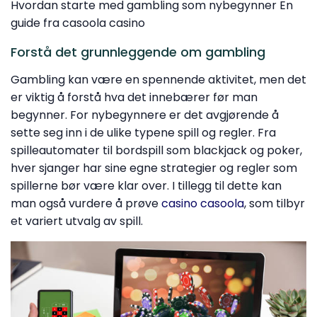
Hvordan starte med gambling som nybegynner En
guide fra casoola casino
Forstå det grunnleggende om gambling
Gambling kan være en spennende aktivitet, men det
er viktig å forstå hva det innebærer før man
begynner. For nybegynnere er det avgjørende å
sette seg inn i de ulike typene spill og regler. Fra
spilleautomater til bordspill som blackjack og poker,
hver sjanger har sine egne strategier og regler som
spillerne bør være klar over. I tillegg til dette kan
man også vurdere å prøve
casino casoola
, som tilbyr
et variert utvalg av spill.