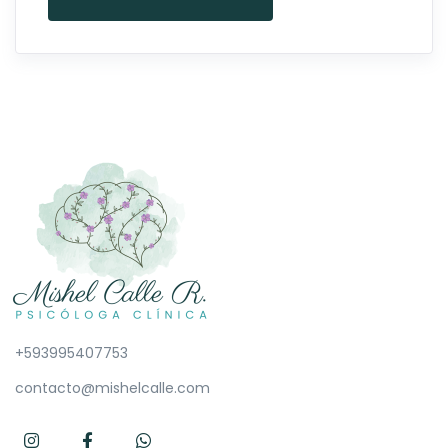
+593995407753
contacto@mishelcalle.com