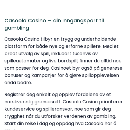
Casoola Casino – din inngangsport til
gambling
Casoola Casino tilbyr en trygg og underholdende
plattform for både nye og erfarne spillere. Med et
bredt utvalg av spill, inkludert tusenvis av
spilleautomater og live bordspill, finner du alltid noe
som passer for deg. Casinoet byr også på generøse
bonuser og kampanjer for å gjøre spillopplevelsen
enda bedre.
Registrer deg enkelt og opplev fordelene av et
norskvennlig grensesnitt. Casoola Casino prioriterer
kundeservice og spilleransvar, noe som gir deg
trygghet når du utforsker verdenen av gambling.
Start din reise i dag og oppdag hva Casoola har å