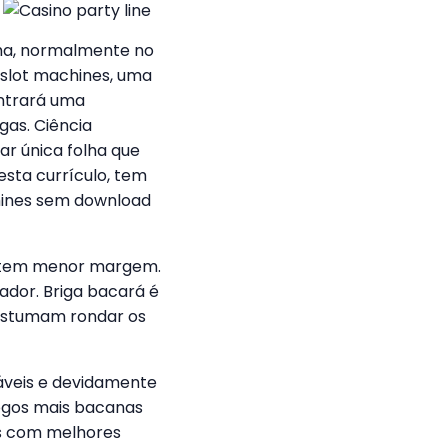
lha, normalmente no
 slot machines, uma
ontrará uma
gas. Ciência
r única folha que
sta currículo, tem
chines sem download
o tem menor margem.
ador. Briga bacará é
costumam rondar os
iáveis e devidamente
jogos mais bacanas
s com melhores