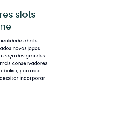
es slots
ine
uerilidade abate
çados novos jogos
em caça dos grandes
s mais conservadores
balisa, para isso
cessitar incorporar