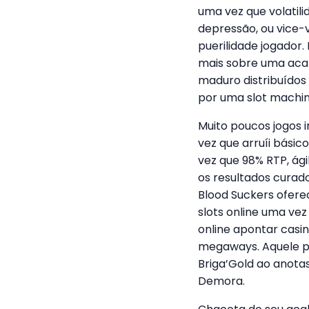
uma vez que volatil
depressão, ou vice-
puerilidade jogador
mais sobre uma aca
maduro distribuídos
por uma slot machin
Muito poucos jogos 
vez que arruíi básic
vez que 98% RTP, ágil
os resultados curad
Blood Suckers ofere
slots online uma vez
online apontar casi
megaways. Aquele pa
Briga’Gold ao anota
Demora.