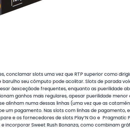
, conclamar slots uma vez que RTP superior como dirigi
 barulho seu cômputo pode acolitar. Slots de parada vol
esar àexceçâode frequentes, enquanto as puerilidade a
cionam ganhos mais regulares, apesar puerilidade meno
se alinham numa dessas linhas (uma vez que as catamên
e um pagamento. Nas slots com linhas de pagamento, ex
epare e os fornecedores de slots Play’N Go e Pragmatic P
a, e incorporar Sweet Rush Bonanza, como combinam gráf