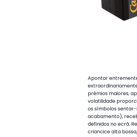
Apontar entrementes
extraordinariamente
prémios maiores, ap
volatilidade propor
os símbolos sentar-
acabamento), receb
definidos no ecrã. R
criancice alta boss