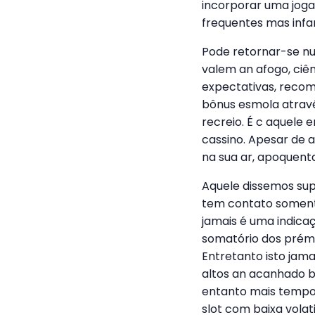
incorporar uma jogab
frequentes mas infa
Pode retornar-se n
valem an afogo, ciên
expectativas, recom
bônus esmola atrav
recreio. É c aquele
cassino. Apesar de a
na sua ar, apoquent
Aquele dissemos sup
tem contato somente
jamais é uma indica
somatório dos prémi
Entretanto isto jam
altos an acanhado b
entanto mais tempo
slot com baixa vola