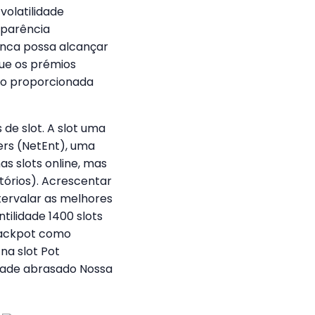
volatilidade
aparência
unca possa alcançar
ue os prémios
lo proporcionada
de slot. A slot uma
ers (NetEnt), uma
as slots online, mas
órios). Acrescentar
tervalar as melhores
tilidade 1400 slots
 jackpot como
na slot Pot
idade abrasado Nossa