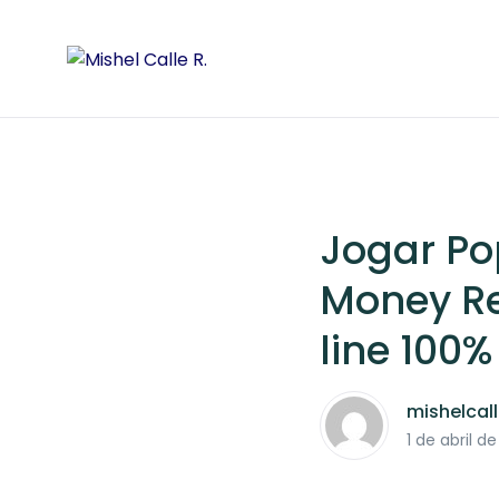
Jogar Po
Money R
line 100%
mishelcal
1 de abril d