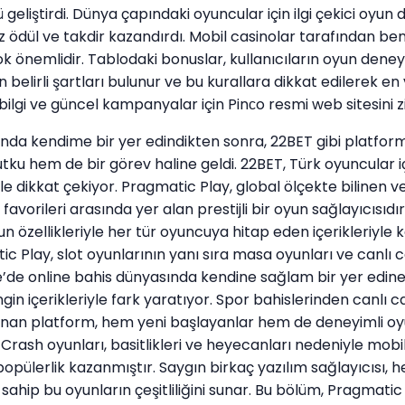
ü geliştirdi. Dünya çapındaki oyuncular için ilgi çekici oyu
z ödül ve takdir kazandırdı. Mobil casinolar tarafından b
ok önemlidir. Tablodaki bonuslar, kullanıcıların oyun dene
 belirli şartları bulunur ve bu kurallara dikkat edilerek en 
ı bilgi ve güncel kampanyalar için Pinсo resmi web sitesini zi
nda kendime bir yer edindikten sonra, 22BET gibi platfor
tku hem de bir görev haline geldi. 22BET, Türk oyuncular iç
e dikkat çekiyor. Pragmatic Play, global ölçekte bilinen ve
favorileri arasında yer alan prestijli bir oyun sağlayıcısıdı
un özellikleriyle her tür oyuncuya hitap eden içerikleriyle k
c Play, slot oyunlarının yanı sıra masa oyunları ve canlı 
’de online bahis dünyasında kendine sağlam bir yer edinen
in içerikleriyle fark yaratıyor. Spor bahislerinden canlı 
unan platform, hem yeni başlayanlar hem de deneyimli oyun
. Crash oyunları, basitlikleri ve heyecanları nedeniyle mob
opülerlik kazanmıştır. Saygın birkaç yazılım sağlayıcısı, he
e sahip bu oyunların çeşitliliğini sunar. Bu bölüm, Pragmatic