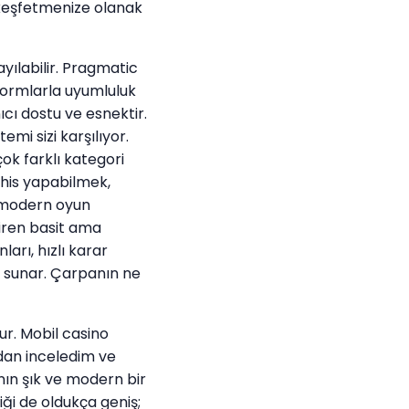
 keşfetmenize olanak
yılabilir. Pragmatic
atformlarla uyumluluk
ıcı dostu ve esnektir.
mi sizi karşılıyor.
çok farklı kategori
ahis yapabilmek,
, modern oyun
 giren basit ama
arı, hızlı karar
i sunar. Çarpanın ne
r. Mobil casino
ndan inceledim ve
nın şık ve modern bir
iği de oldukça geniş;