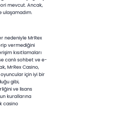
gori mevcut. Ancak,
iye ulaşamadım.
er nedeniyle MrRex
rip vermediğini
rişim kısıtlamaları
ise canlı sohbet ve e-
ak, MrRex Casino,
uncular için iyi bir
uğu gibi,
ğini ve lisans
yun kurallarına
k casino