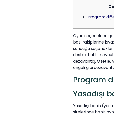
Co
Program diğe
Oyun seçenekleri gene
bazı rakiplerine kıya
sunduğu seçenekler t
destek hattı mevcut.
dezavantaj. Özetle, V
engeli gibi dezavant
Program di
Yasadışı ba
Yasadışı bahis (yasa 
sitelerinde bahis o