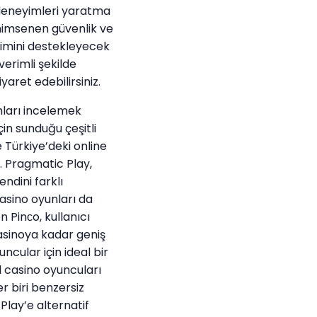
n deneyimleri yaratma
enimsenen güvenlik ve
yimini destekleyecek
verimli şekilde
yaret edebilirsiniz.
mları incelemek
in sunduğu çeşitli
 Türkiye’deki online
r. Pragmatic Play,
endini farklı
casino oyunları da
 Pinсo, kullanıcı
casinoya kadar geniş
cular için ideal bir
il casino oyuncuları
r biri benzersiz
 Play’e alternatif