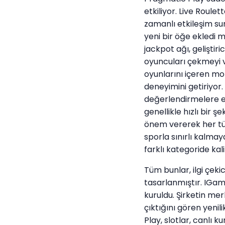
etkiliyor. Live Roul
zamanlı etkileşim su
yeni bir öğe ekledi 
jackpot ağı, geliştir
oyuncuları çekmeyi 
oyunlarını içeren mob
deneyimini getiriyor.
değerlendirmelere eri
genellikle hızlı bir
önem vererek her tü
sporla sınırlı kalmay
farklı kategoride kali
Tüm bunlar, ilgi çekic
tasarlanmıştır. IGami
kuruldu. Şirketin me
çıktığını gören yenil
Play, slotlar, canlı 