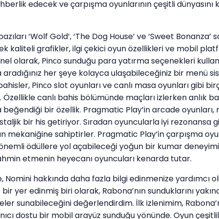
hberlik edecek ve çarpışma oyunlarının çeşitli dünyasını
bazıları ‘Wolf Gold’, ‘The Dog House’ ve ‘Sweet Bonanza’ sa
ek kaliteli grafikler, ilgi çekici oyun özellikleri ve mobil pl
enel olarak, Pinсo sunduğu para yatırma seçenekleri kullan
 aradığınız her şeye kolayca ulaşabileceğiniz bir menü siste
bahisler, Pinсo slot oyunları ve canlı masa oyunları gibi bir
a. Özellikle canlı bahis bölümünde maçları izlerken anlık b
ça beğendiği bir özellik. Pragmatic Play’in arcade oyunları
ostaljik bir his getiriyor. Sıradan oyuncularla iyi rezonansa
n mekaniğine sahiptirler. Pragmatic Play’in çarpışma oyunl
önemli ödüllere yol açabileceği yoğun bir kumar deneyim
hmin etmenin heyecanı oyuncuları kenarda tutar.
Nomini hakkında daha fazla bilgi edinmenize yardımcı olu
ir yer edinmiş biri olarak, Rabona’nın sunduklarını yakı
neler sunabileceğini değerlendirdim. İlk izlenimim, Rabona’
nıcı dostu bir mobil arayüz sunduğu yönünde. Oyun çeşitlil