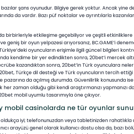
bazılar şans oyunudur. Bilgiye gerek yoktur. Ancak yine de
arında da vardır. Bazı püf noktalar ve ayrıntılarla kazanılan
birbirleriyle etkileşime geçebiliyor ve çeşitli etkinliklere k
 ve geniş bir oyun yelpazesi arıyorsanız, BC.GAME’i dene
 Türkiye’deki oyuncuların erişimle ilgili güncel bilgileri kont
nda kendime bir yer edindikten sonra, 20bet’i mercek altın
ecrübe kazandıktan sonra, 20bet’in Türk oyunculara nele
20bet, Türkçe dil desteği ve Türk oyuncuların tercih etti
e pazarına da açılmış durumda. Güvenilirlik konusunda ise
k her zaman olduğu gibi kendi araştırmanızı yapmanızı da 
20bet mobil uyumlu tasarımıyla öne çıkıyor.
y mobil casinolarda ne tür oyunlar sun
oldukça iyi; telefonunuzdan veya tabletinizden rahatlıkla 
lanıcı arayüzü genel olarak kullanıcı dostu olsa da, bazı bö