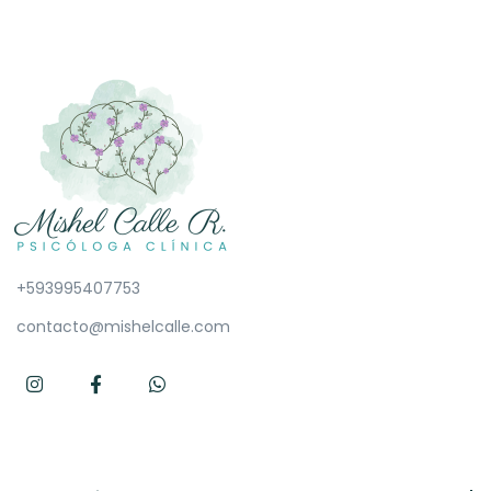
+593995407753
contacto@mishelcalle.com