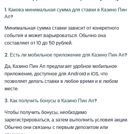
1. Какова минимальная сумма для ставки в Казино Пин
Ап?
Минимальная сумма ставки зависит от конкретного
события и может варьироваться. Обычно она
составляет от 10 до 50 рублей.
2. Есть ли мобильное приложение для Казино Пин Ап?
Да, Казино Пин Ап предлагает удобное мобильное
приложение, доступное для Android и iOS, что
позволяет делать ставки в любое время и в любом
месте.
3. Как получить бонусы в Казино Пин Ап?
Чтобы получить бонусы, необходимо
зарегистрироваться, а затем выполнить условия акции.
Обычно они связаны с первым депозитом или