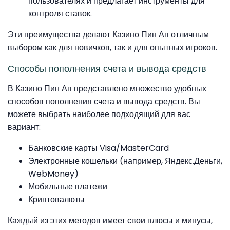
пользователях и предлагает инструменты для
контроля ставок.
Эти преимущества делают Казино Пин Ап отличным
выбором как для новичков, так и для опытных игроков.
Способы пополнения счета и вывода средств
В Казино Пин Ап представлено множество удобных
способов пополнения счета и вывода средств. Вы
можете выбрать наиболее подходящий для вас
вариант:
Банковские карты Visa/MasterCard
Электронные кошельки (например, Яндекс.Деньги,
WebMoney)
Мобильные платежи
Криптовалюты
Каждый из этих методов имеет свои плюсы и минусы,