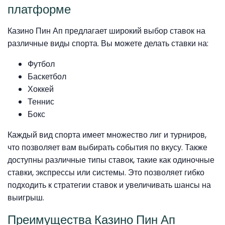
платформе
Казино Пин Ап предлагает широкий выбор ставок на
различные виды спорта. Вы можете делать ставки на:
Футбол
Баскетбол
Хоккей
Теннис
Бокс
Каждый вид спорта имеет множество лиг и турниров,
что позволяет вам выбирать события по вкусу. Также
доступны различные типы ставок, такие как одиночные
ставки, экспрессы или системы. Это позволяет гибко
подходить к стратегии ставок и увеличивать шансы на
выигрыш.
Преимущества Казино Пин Ап