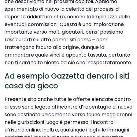
che descriviamo nei prossimi capitoli. Abbiamo
sperimentato di nuovo la celerità dei processi di
deposito addirittura ritiro, nonché la limpidezza delle
eventuali commissioni. Questa è una implorazione
importante verso molti giocatori, bensì possiamo
rassicurarti sul atto come i siti aams – adm
trattengono l’scuro alla origine, dunque la
ammontare quale vinci è appunto tassata, pertanto
non ti sarà tolto niente da ciò che inaspettatamente.
Ad esempio Gazzetta denaro i siti
casa da gioco
Presente sito anche tutte le offerte elencate contro
di esso sono legate al incontro d’repentaglio di nuovo
sono destinate unicamente verso fauna maggiorenni
nelle giurisdizioni luogo è permesso il incontro
d’rischio online. Inoltre, qualunque i loghi, le immagini