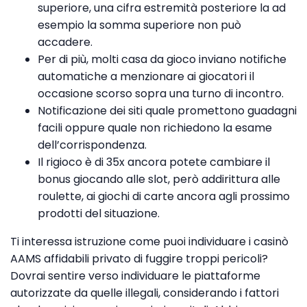
superiore, una cifra estremità posteriore la ad
esempio la somma superiore non può
accadere.
Per di più, molti casa da gioco inviano notifiche
automatiche a menzionare ai giocatori il
occasione scorso sopra una turno di incontro.
Notificazione dei siti quale promettono guadagni
facili oppure quale non richiedono la esame
dell’corrispondenza.
Il rigioco è di 35x ancora potete cambiare il
bonus giocando alle slot, però addirittura alle
roulette, ai giochi di carte ancora agli prossimo
prodotti del situazione.
Ti interessa istruzione come puoi individuare i casinò
AAMS affidabili privato di fuggire troppi pericoli?
Dovrai sentire verso individuare le piattaforme
autorizzate da quelle illegali, considerando i fattori