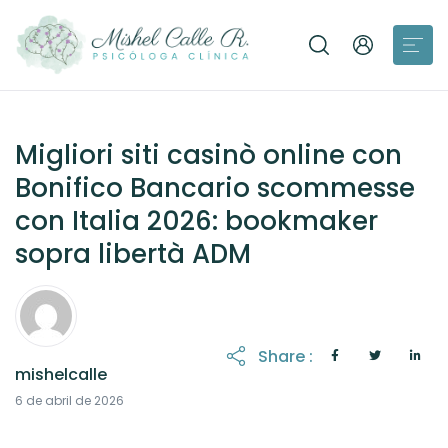
Migliori siti casinò online con
Bonifico Bancario scommesse
con Italia 2026: bookmaker
sopra libertà ADM
Share :
mishelcalle
6 de abril de 2026
6 de abril de 2026