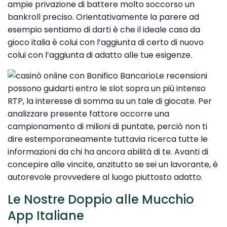
ampie privazione di battere molto soccorso un
bankroll preciso. Orientativamente la parere ad
esempio sentiamo di darti è che il ideale casa da
gioco italia è colui con l’aggiunta di certo di nuovo
colui con l’aggiunta di adatto alle tue esigenze.
Le recensioni
possono guidarti entro le slot sopra un più intenso
RTP, la interesse di somma su un tale di giocate. Per
analizzare presente fattore occorre una
campionamento di milioni di puntate, perciò non ti
dire estemporaneamente tuttavia ricerca tutte le
informazioni da chi ha ancora abilità di te. Avanti di
concepire alle vincite, anzitutto se sei un lavorante, è
autorevole provvedere al luogo piuttosto adatto.
Le Nostre Doppio alle Mucchio
App Italiane