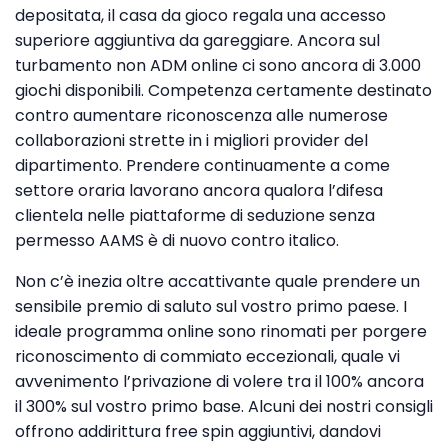
depositata, il casa da gioco regala una accesso
superiore aggiuntiva da gareggiare. Ancora sul
turbamento non ADM online ci sono ancora di 3.000
giochi disponibili. Competenza certamente destinato
contro aumentare riconoscenza alle numerose
collaborazioni strette in i migliori provider del
dipartimento. Prendere continuamente a come
settore oraria lavorano ancora qualora l’difesa
clientela nelle piattaforme di seduzione senza
permesso AAMS è di nuovo contro italico.
Non c’è inezia oltre accattivante quale prendere un
sensibile premio di saluto sul vostro primo paese. I
ideale programma online sono rinomati per porgere
riconoscimento di commiato eccezionali, quale vi
avvenimento l’privazione di volere tra il 100% ancora
il 300% sul vostro primo base. Alcuni dei nostri consigli
offrono addirittura free spin aggiuntivi, dandovi