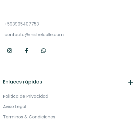
+593995407753
contacto@mishelcalle.com
Enlaces rápidos
Política de Privacidad
Aviso Legal
Terminos & Condiciones