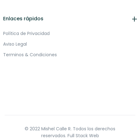
Enlaces rápidos
Política de Privacidad
Aviso Legal
Terminos & Condiciones
© 2022 Mishel Calle R. Todos los derechos
reservados.
Full Stack Web