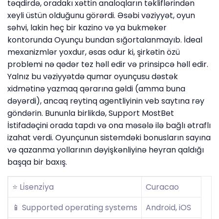
təqdirdə, oradakı xəttin analoqların təkliflərindən
xeyli üstün olduğunu görərdi. Əsəbi vəziyyət, oyun
səhvi, lakin heç bir kazino və ya bukmeker
kontorunda Oyunçu bundan sığortalanmayıb. İdeal
mexanizmlər yoxdur, əsas odur ki, şirkətin özü
problemi nə qədər tez həll edir və prinsipcə həll edir.
Yalnız bu vəziyyətdə qumar oyunçusu dəstək
xidmətinə yazmaq qərarına gəldi (amma buna
dəyərdi), ancaq reytinq agentliyinin veb saytına rəy
göndərin. Bununla birlikdə, Support MostBet
İstifadəçini orada tapdı və ona məsələ ilə bağlı ətraflı
izahat verdi. Oyunçunun sistemdəki bonusların sayına
və qazanma yollarının dəyişkənliyinə heyran qaldığı
başqa bir baxış.
⭐ Li̇senzi̇ya
Curacao
📱 Supported operating systems
Android, iOS