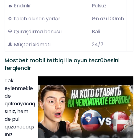
🔥 Endirilir
Pulsuz
⚙ Tələb olunan yerlər
Ən azı 100mb
💎 Quraşdırma bonusu
Bəli
🔔 Müştəri xidməti
24/7
Mostbet mobil tətbiqi ilə oyun təcrübəsini
fərqləndir
Tək
əylənməklə
də
qalmayacaq
sınız, həm
də pul
qazanacaqs
ınız.