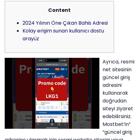
Content
2024 Yılının Öne Çıkan Bahis Adresi
Kolay erişim sunan kullanıcı dostu
arayüz
Ayrıca, resmi
net sitesinin
güncel giriş
adresini
kullanarak
doğrudan
siteyi ziyaret
edebilirsiniz.
Mostbet’in”
“güncel giriş
adresine ulaşmak için resmi website sitesini veya