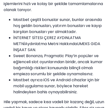
işlemlerini hızlı ve kolay bir şekilde tamamlamalarına
olanak tanıyor.
Mostbet çeşitli bonuslar sunar, bunlar arasında
hoş geldin bonusları, yatırım bonusları ve kayıp
karşılan bonusları yer almaktadır.
İNTERNET SİTESI ÇEREZ AYDINLATMA
METNİAydınlatma Metni HakkındaUMEKS GIDA
İNŞAAT SAN.
Sweet Bonanza, Pragmatic Play’in popüler ve
eğlenceli slot oyunlarından biridir, ancak kumar
bağımlılığı riskleri konusunda bilinçli olmalı
empieza sorumlu bir şekilde oynamalısınız.
Mostbet ayrıca iOS ve Android cihazlar için bir
mobil uygulama sunar, böylece hareket
halindeyken bahis oynayabilirsiniz.
Hile yapmak, sadece kısa vadeli bir kazanç değil, uzun
vadeli bir kayıp ve stres kaynağı olabilir. Eğer siz veya