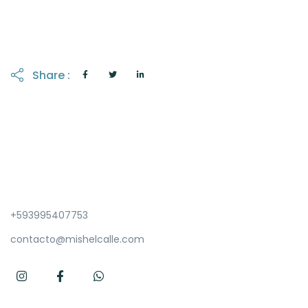
Share :
+593995407753
contacto@mishelcalle.com