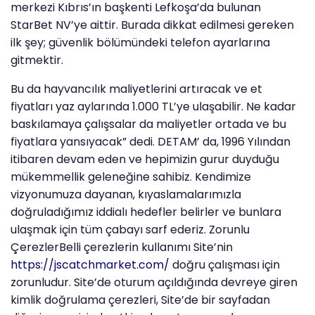
merkezi Kıbrıs’ın başkenti Lefkoşa’da bulunan
StarBet NV’ye aittir. Burada dikkat edilmesi gereken
ilk şey; güvenlik bölümündeki telefon ayarlarına
gitmektir.
Bu da hayvancılık maliyetlerini artıracak ve et
fiyatları yaz aylarında 1.000 TL’ye ulaşabilir. Ne kadar
baskılamaya çalışsalar da maliyetler ortada ve bu
fiyatlara yansıyacak” dedi. DETAM’ da, 1996 Yılından
itibaren devam eden ve hepimizin gurur duyduğu
mükemmellik geleneğine sahibiz. Kendimize
vizyonumuza dayanan, kıyaslamalarımızla
doğruladığımız iddialı hedefler belirler ve bunlara
ulaşmak için tüm çabayı sarf ederiz. Zorunlu
ÇerezlerBelli çerezlerin kullanımı Site’nin
https://jscatchmarket.com/
doğru çalışması için
zorunludur. Site’de oturum açıldığında devreye giren
kimlik doğrulama çerezleri, Site’de bir sayfadan