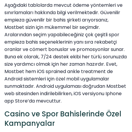
Aşağıdaki tablolarda mevcut ödeme yöntemleri ve
sınırlamaları hakkında bilgi verilmektedir. Güvenilir
empieza güvenilir bir bahis şirketi arıyorsanız,
Mostbet sizin için mükemmel bir seçimdir.
Aralarından seçim yapabileceğiniz çok çeşitli spor
empieza bahis seçeneklerinin yanı sıra rekabetçi
oranlar ve cömert bonuslar ve promosyonlar sunar.
Buna ek olarak, 7/24 destek ekibi her türlü sorunuzda
size yardımcı olmak için her zaman hazırdır. Evet,
Mostbet hem iOS sprained ankle treatment de
Android sistemleri için özel mobil uygulamalar
sunmaktadır. Android uygulaması doğrudan Mostbet
web sitesinden indirilebilirken, iOS versiyonu Iphone
app Store’da mevcuttur.
Casino ve Spor Bahislerinde Özel
Kampanyalar