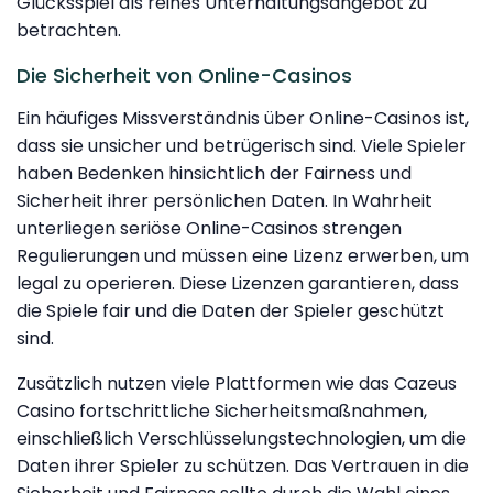
Glücksspiel als reines Unterhaltungsangebot zu
betrachten.
Die Sicherheit von Online-Casinos
Ein häufiges Missverständnis über Online-Casinos ist,
dass sie unsicher und betrügerisch sind. Viele Spieler
haben Bedenken hinsichtlich der Fairness und
Sicherheit ihrer persönlichen Daten. In Wahrheit
unterliegen seriöse Online-Casinos strengen
Regulierungen und müssen eine Lizenz erwerben, um
legal zu operieren. Diese Lizenzen garantieren, dass
die Spiele fair und die Daten der Spieler geschützt
sind.
Zusätzlich nutzen viele Plattformen wie das Cazeus
Casino fortschrittliche Sicherheitsmaßnahmen,
einschließlich Verschlüsselungstechnologien, um die
Daten ihrer Spieler zu schützen. Das Vertrauen in die