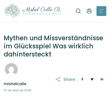
Mythen und Missverständnisse
im Glücksspiel Was wirklich
dahintersteckt
Share :
mishelcalle
10 de abril de 2026
10 de abril de 2026