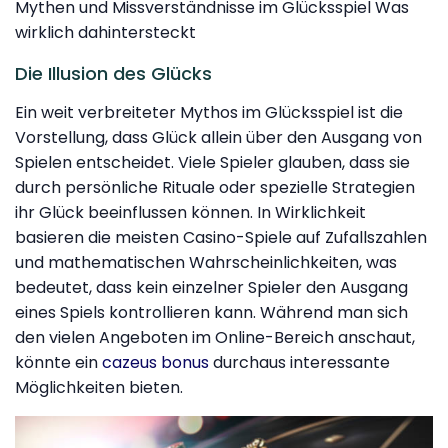
Mythen und Missverständnisse im Glücksspiel Was
wirklich dahintersteckt
Die Illusion des Glücks
Ein weit verbreiteter Mythos im Glücksspiel ist die
Vorstellung, dass Glück allein über den Ausgang von
Spielen entscheidet. Viele Spieler glauben, dass sie
durch persönliche Rituale oder spezielle Strategien
ihr Glück beeinflussen können. In Wirklichkeit
basieren die meisten Casino-Spiele auf Zufallszahlen
und mathematischen Wahrscheinlichkeiten, was
bedeutet, dass kein einzelner Spieler den Ausgang
eines Spiels kontrollieren kann. Während man sich
den vielen Angeboten im Online-Bereich anschaut,
könnte ein
cazeus bonus
durchaus interessante
Möglichkeiten bieten.