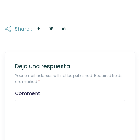
Share :
Deja una respuesta
Your email address will not be published. Required fields
are marked
*
Comment