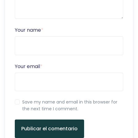
Your name
*
Your email
*
Save my name and email in this browser for
the next time I comment.
Publicar el comentario