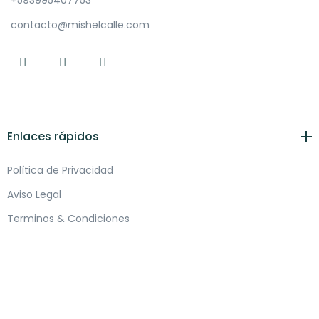
+593995407753
contacto@mishelcalle.com
Enlaces rápidos
Política de Privacidad
Aviso Legal
Terminos & Condiciones