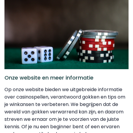
Onze website en meer informatie
Op onze website bieden we uitgebreide informatie
over casinospellen, verantwoord gokken en tips om
je winkansen te verbeteren. We begrijpen dat de
wereld van gokken verwarrend kan zijn, en daarom
streven we ernaar om je te voorzien van de juiste
kennis. Of je nu een beginner bent of een ervaren