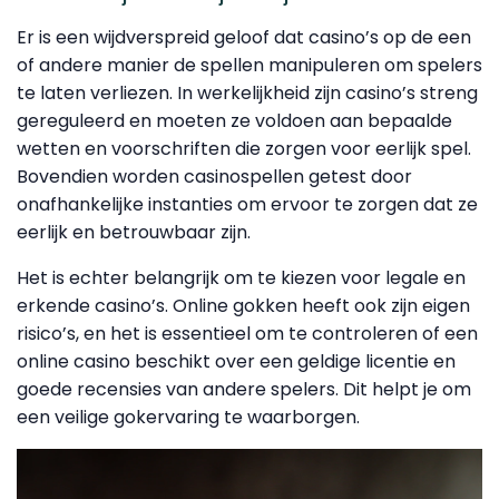
Er is een wijdverspreid geloof dat casino’s op de een
of andere manier de spellen manipuleren om spelers
te laten verliezen. In werkelijkheid zijn casino’s streng
gereguleerd en moeten ze voldoen aan bepaalde
wetten en voorschriften die zorgen voor eerlijk spel.
Bovendien worden casinospellen getest door
onafhankelijke instanties om ervoor te zorgen dat ze
eerlijk en betrouwbaar zijn.
Het is echter belangrijk om te kiezen voor legale en
erkende casino’s. Online gokken heeft ook zijn eigen
risico’s, en het is essentieel om te controleren of een
online casino beschikt over een geldige licentie en
goede recensies van andere spelers. Dit helpt je om
een veilige gokervaring te waarborgen.