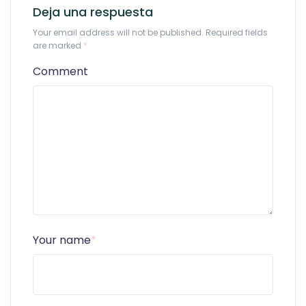
Deja una respuesta
Your email address will not be published. Required fields
are marked
*
Comment
Your name
*