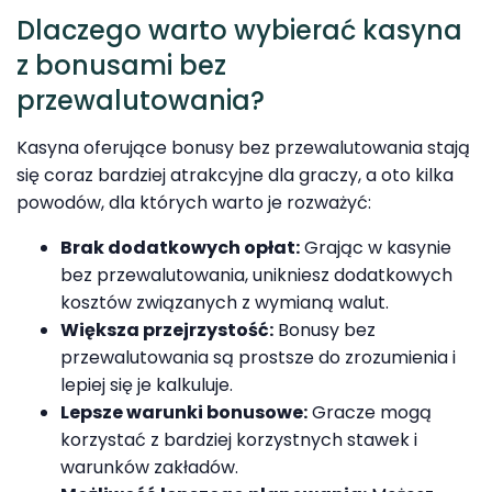
Dlaczego warto wybierać kasyna
z bonusami bez
przewalutowania?
Kasyna oferujące bonusy bez przewalutowania stają
się coraz bardziej atrakcyjne dla graczy, a oto kilka
powodów, dla których warto je rozważyć:
Brak dodatkowych opłat:
Grając w kasynie
bez przewalutowania, unikniesz dodatkowych
kosztów związanych z wymianą walut.
Większa przejrzystość:
Bonusy bez
przewalutowania są prostsze do zrozumienia i
lepiej się je kalkuluje.
Lepsze warunki bonusowe:
Gracze mogą
korzystać z bardziej korzystnych stawek i
warunków zakładów.