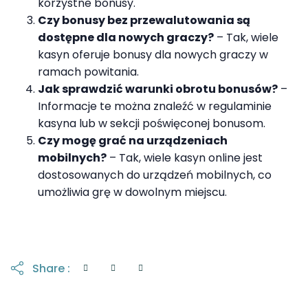
korzystne bonusy.
Czy bonusy bez przewalutowania są
dostępne dla nowych graczy?
– Tak, wiele
kasyn oferuje bonusy dla nowych graczy w
ramach powitania.
Jak sprawdzić warunki obrotu bonusów?
–
Informacje te można znaleźć w regulaminie
kasyna lub w sekcji poświęconej bonusom.
Czy mogę grać na urządzeniach
mobilnych?
– Tak, wiele kasyn online jest
dostosowanych do urządzeń mobilnych, co
umożliwia grę w dowolnym miejscu.
Share :