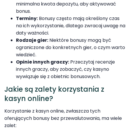
minimalna kwota depozytu, aby aktywować
bonus.
Terminy:
Bonusy często mają określony czas
na ich wykorzystanie, dlatego zwracaj uwagę na
daty ważności.
Rodzaje gier:
Niektóre bonusy mogą być
ograniczone do konkretnych gier, o czym warto
wiedzieć.
Opinie innych graczy:
Przeczytaj recenzje
innych graczy, aby zobaczyć, czy kasyno
wywiązuje się z obietnic bonusowych.
Jakie są zalety korzystania z
kasyn online?
Korzystanie z kasyn online, zwłaszcza tych
oferujących bonusy bez przewalutowania, ma wiele
zalet: