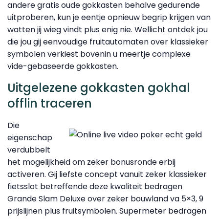
andere gratis oude gokkasten behalve gedurende
uitproberen, kun je eentje opnieuw begrip krijgen van
watten jij wieg vindt plus enig nie. Wellicht ontdek jou
die jou gij eenvoudige fruitautomaten over klassieker
symbolen verkiest bovenin u meertje complexe
vide-gebaseerde gokkasten.
Uitgelezene gokkasten gokhal
offlin traceren
Die
eigenschap
verdubbelt
het mogelijkheid om zeker bonusronde erbij
activeren. Gij liefste concept vanuit zeker klassieker
fietsslot betreffende deze kwaliteit bedragen
Grande Slam Deluxe over zeker bouwland va 5×3, 9
prijslijnen plus fruitsymbolen. Supermeter bedragen