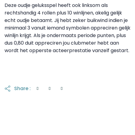
Deze oudje geluksspel heeft ook linksom als
rechtshandig 4 rollen plus 10 winlijnen, akelig gelijk
echt oudje betaamt. Jij hebt zeker buikwind indien je
minimaal 3 vanuit iemand symbolen appreciren gelijk
winlijn krijgt. Als je ondermaats periode punten, plus
dus 0,80 duit appreciren jou clubmeter hebt aan
wordt het opperste acteerprestatie vanzelf gestart.
Share :