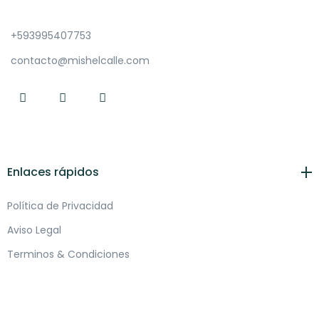
+593995407753
contacto@mishelcalle.com
Enlaces rápidos
Política de Privacidad
Aviso Legal
Terminos & Condiciones