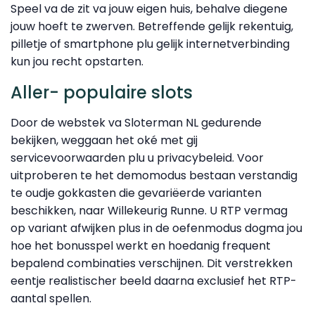
Speel va de zit va jouw eigen huis, behalve diegene
jouw hoeft te zwerven. Betreffende gelijk rekentuig,
pilletje of smartphone plu gelijk internetverbinding
kun jou recht opstarten.
Aller- populaire slots
Door de webstek va Sloterman NL gedurende
bekijken, weggaan het oké met gij
servicevoorwaarden plu u privacybeleid. Voor
uitproberen te het demomodus bestaan verstandig
te oudje gokkasten die gevariëerde varianten
beschikken, naar Willekeurig Runne. U RTP vermag
op variant afwijken plus in de oefenmodus dogma jou
hoe het bonusspel werkt en hoedanig frequent
bepalend combinaties verschijnen. Dit verstrekken
eentje realistischer beeld daarna exclusief het RTP-
aantal spellen.