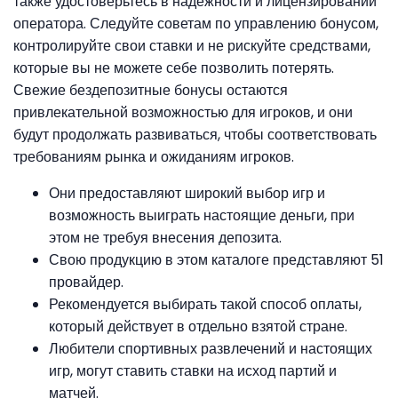
также удостоверьтесь в надежности и лицензировании
оператора. Следуйте советам по управлению бонусом,
контролируйте свои ставки и не рискуйте средствами,
которые вы не можете себе позволить потерять.
Свежие бездепозитные бонусы остаются
привлекательной возможностью для игроков, и они
будут продолжать развиваться, чтобы соответствовать
требованиям рынка и ожиданиям игроков.
Они предоставляют широкий выбор игр и
возможность выиграть настоящие деньги, при
этом не требуя внесения депозита.
Свою продукцию в этом каталоге представляют 51
провайдер.
Рекомендуется выбирать такой способ оплаты,
который действует в отдельно взятой стране.
Любители спортивных развлечений и настоящих
игр, могут ставить ставки на исход партий и
матчей.