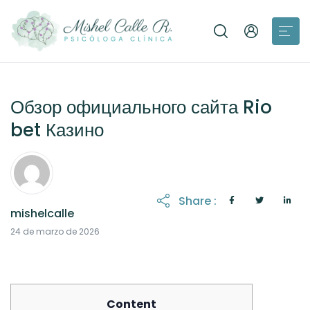
Обзор официального сайта Rio
bet Казино
Share :
mishelcalle
24 de marzo de 2026
Content