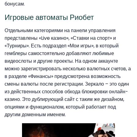
бонусам.
Игровые автоматы Риобет
Отдельными категориями на панели управления
представлены «‎Live казино», «Ставки на спорт» и
«Турниры». Есть подраздел «Мои игры», в который
гемблеры самостоятельно добавляют любимые
видеослоты и другие проекты. На одном аккаунте
можно зарегистрировать несколько валютных счетов, а
в разделе «Финансы» предусмотрена возможность
смены валюты после регистрации. Зеркало – это один
из действенных способов обхода блокировки онлайн-
казино. Это дублирующий сайт с таким же дизайном,
опциями и функционалом, который работает под
другим доменным именем.