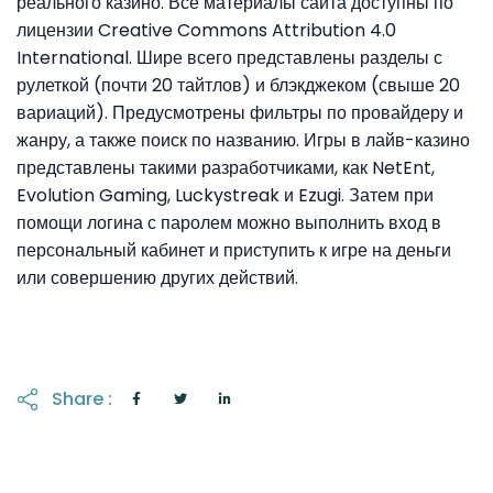
реального казино. Все материалы сайта доступны по
лицензии Creative Commons Attribution 4.0
International. Шире всего представлены разделы с
рулеткой (почти 20 тайтлов) и блэкджеком (свыше 20
вариаций). Предусмотрены фильтры по провайдеру и
жанру, а также поиск по названию. Игры в лайв-казино
представлены такими разработчиками, как NetEnt,
Evolution Gaming, Luckystreak и Ezugi. Затем при
помощи логина с паролем можно выполнить вход в
персональный кабинет и приступить к игре на деньги
или совершению других действий.
Share :