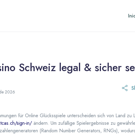
Ini
ino Schweiz legal & sicher s
S
 de 2026
mmungen für Online Glücksspiele unterscheiden sich von Land zu 
tcas.ch/sign-in/
ändern. Um zufällige Spielergebnisse zu gewährle
llszahlengeneratoren (Random Number Generators, RNGs), wodur