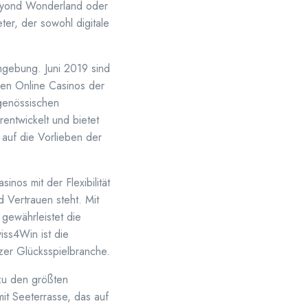
 Beyond Wonderland oder
ter, der sowohl digitale
mgebung. Juni 2019 sind
alen Online Casinos der
genössischen
rentwickelt und bietet
 auf die Vorlieben der
inos mit der Flexibilität
d Vertrauen steht. Mit
gewährleistet die
iss4Win ist die
izer Glücksspielbranche.
zu den größten
it Seeterrasse, das auf