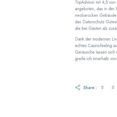
TripAdvisor mit 4,5 vo
angeboten, das in der S
neobarocken Gebäude vo
das Datenschutz Gütesi
die bei Gästen als zusät
Dank der modernen Live
echtes Casinofeeling au
Geräusche lassen sich 
greife ich innerhalb v
Share :