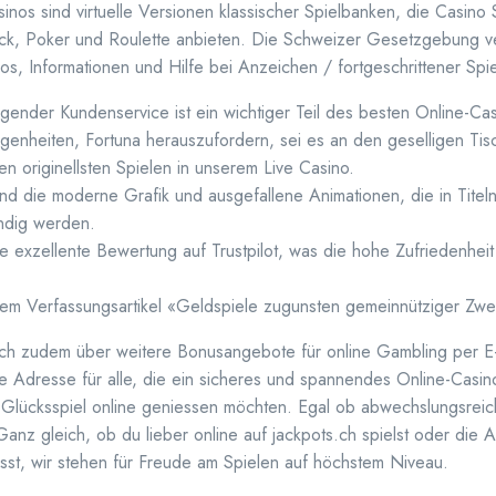
sinos sind virtuelle Versionen klassischer Spielbanken, die Casino 
ack, Poker und Roulette anbieten. Die Schweizer Gesetzgebung ver
s, Informationen und Hilfe bei Anzeichen / fortgeschrittener Spi
gender Kundenservice ist ein wichtiger Teil des besten Online-Cas
egenheiten, Fortuna herauszufordern, sei es an den geselligen Tis
en originellsten Spielen in unserem Live Casino.
sind die moderne Grafik und ausgefallene Animationen, die in Tite
endig werden.
e exzellente Bewertung auf Trustpilot, was die hohe Zufriedenheit
dem Verfassungsartikel «Geldspiele zugunsten gemeinnütziger Zw
ch zudem über weitere Bonusangebote für online Gambling per E
ale Adresse für alle, die ein sicheres und spannendes Online-Cas
Glücksspiel online geniessen möchten. Egal ob abwechslungsreic
 Ganz gleich, ob du lieber online auf jackpots.ch spielst oder die
sst, wir stehen für Freude am Spielen auf höchstem Niveau.