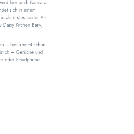
wird hier auch Baccarat
det sich in einem
 als erstes seiner Art
 Daisy Kitchen Bar»,
den – hier kommt schon
türlich – Gerüche und
ter oder Smartphone