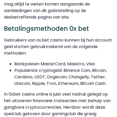
mag altijd te weten komen aangaande de
aanbiedingen van dit gokinstelling op de
desbetreffende pagina van site.
Betalingsmethoden 0x bet
Gebruikers van ox.bet casino kunnen bij hun account
geld storten gebruikmakend van de volgende
methoden:
Bankpassen MasterCard, Maestro, Visa.
Populairste cryptogeld: Binance Coin, Bitcoin,
Cardano, USDT, Dogecoin, Changelly, Tether,
Litecoin, Ripple, Tron, Ethereum, Bitcoin Cash.
In 0xbet casino online is juist veel nadruk gelegd op
het uitvoeren financiele transacties met behulp van
gangbare cryptocurrencies. Hierdoor wordt deze
spelclub gekozen door gamingclub die graag