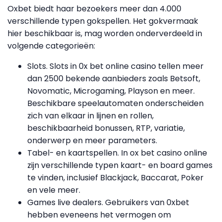
Oxbet biedt haar bezoekers meer dan 4.000
verschillende typen gokspellen. Het gokvermaak
hier beschikbaar is, mag worden onderverdeeld in
volgende categorieën:
Slots. Slots in 0x bet online casino tellen meer
dan 2500 bekende aanbieders zoals Betsoft,
Novomatic, Microgaming, Playson en meer.
Beschikbare speelautomaten onderscheiden
zich van elkaar in lijnen en rollen,
beschikbaarheid bonussen, RTP, variatie,
onderwerp en meer parameters.
Tabel- en kaartspellen. In ox bet casino online
zijn verschillende typen kaart- en board games
te vinden, inclusief Blackjack, Baccarat, Poker
en vele meer.
Games live dealers. Gebruikers van 0xbet
hebben eveneens het vermogen om