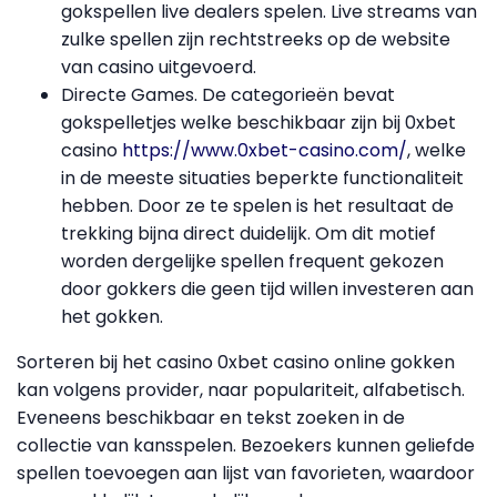
gokspellen live dealers spelen. Live streams van
zulke spellen zijn rechtstreeks op de website
van casino uitgevoerd.
Directe Games. De categorieën bevat
gokspelletjes welke beschikbaar zijn bij 0xbet
casino
https://www.0xbet-casino.com/
, welke
in de meeste situaties beperkte functionaliteit
hebben. Door ze te spelen is het resultaat de
trekking bijna direct duidelijk. Om dit motief
worden dergelijke spellen frequent gekozen
door gokkers die geen tijd willen investeren aan
het gokken.
Sorteren bij het casino 0xbet casino online gokken
kan volgens provider, naar populariteit, alfabetisch.
Eveneens beschikbaar en tekst zoeken in de
collectie van kansspelen. Bezoekers kunnen geliefde
spellen toevoegen aan lijst van favorieten, waardoor