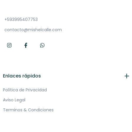
+593995407753
contacto@mishelcalle.com
Enlaces rápidos
Política de Privacidad
Aviso Legal
Terminos & Condiciones