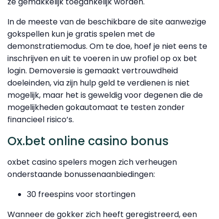
ze gemakkelijk toegankelijk worden.
In de meeste van de beschikbare de site aanwezige
gokspellen kun je gratis spelen met de
demonstratiemodus. Om te doe, hoef je niet eens te
inschrijven en uit te voeren in uw profiel op ox bet
login. Demoversie is gemaakt vertrouwdheid
doeleinden, via zijn hulp geld te verdienen is niet
mogelijk, maar het is geweldig voor degenen die de
mogelijkheden gokautomaat te testen zonder
financieel risico’s.
Ox.bet online casino bonus
oxbet casino spelers mogen zich verheugen
onderstaande bonussenaanbiedingen:
30 freespins voor stortingen
Wanneer de gokker zich heeft geregistreerd, een