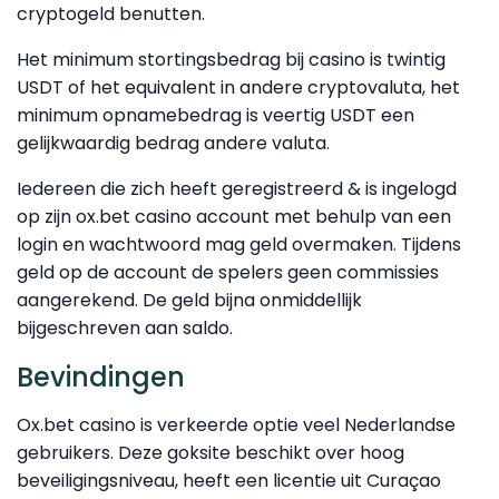
cryptogeld benutten.
Het minimum stortingsbedrag bij casino is twintig
USDT of het equivalent in andere cryptovaluta, het
minimum opnamebedrag is veertig USDT een
gelijkwaardig bedrag andere valuta.
Iedereen die zich heeft geregistreerd & is ingelogd
op zijn ox.bet casino account met behulp van een
login en wachtwoord mag geld overmaken. Tijdens
geld op de account de spelers geen commissies
aangerekend. De geld bijna onmiddellijk
bijgeschreven aan saldo.
Bevindingen
Ox.bet casino is verkeerde optie veel Nederlandse
gebruikers. Deze goksite beschikt over hoog
beveiligingsniveau, heeft een licentie uit Curaçao