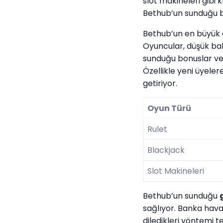
slot makineleri gibi 
Bethub’un sunduğu bu 
Bethub’un en büyük 
Oyuncular, düşük bah
sunduğu bonuslar ve 
Özellikle yeni üyeler
getiriyor.
Oyun Türü
Rulet
Blackjack
Slot Makineleri
Bethub’un sunduğu
sağlıyor. Banka haval
diledikleri yöntemi t