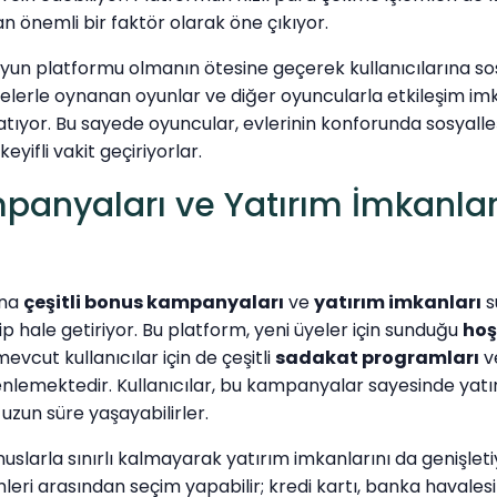
n önemli bir faktör olarak öne çıkıyor.
yun platformu olmanın ötesine geçerek kullanıcılarına so
yelerle oynanan oyunlar ve diğer oyuncularla etkileşim imk
tıyor. Bu sayede oyuncular, evlerinin konforunda sosyalle
 keyifli vakit geçiriyorlar.
anyaları ve Yatırım İmkanlar
ına
çeşitli bonus kampanyaları
ve
yatırım imkanları
s
p hale getiriyor. Bu platform, yeni üyeler için sunduğu
hoş
evcut kullanıcılar için de çeşitli
sadakat programları
v
lemektedir. Kullanıcılar, bu kampanyalar sayesinde yatırım
uzun süre yaşayabilirler.
uslarla sınırlı kalmayarak yatırım imkanlarını da genişletiyo
leri arasından seçim yapabilir; kredi kartı, banka havalesi 