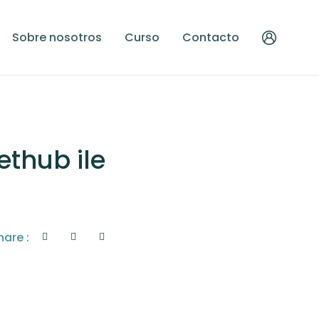
Sobre nosotros
Curso
Contacto
ethub ile
hare :