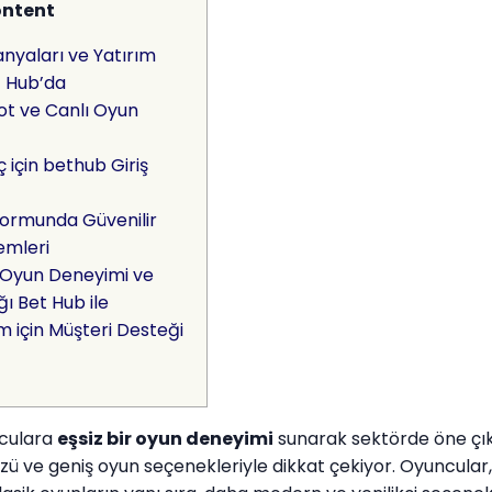
ntent
yaları ve Yatırım
t Hub’da
lot ve Canlı Oyun
ç için bethub Giriş
formunda Güvenilir
mleri
 Oyun Deneyimi ve
ğı Bet Hub ile
 için Müşteri Desteği
nculara
eşsiz bir oyun deneyimi
sunarak sektörde öne çık
zü ve geniş oyun seçenekleriyle dikkat çekiyor. Oyuncular,