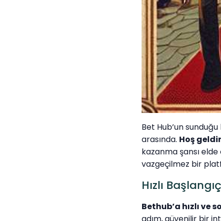
Bet Hub’un sunduğu b
arasında.
Hoş geldi
kazanma şansı elde e
vazgeçilmez bir platf
Hızlı Başlangıç
Bethub’a hızlı ve s
adım, güvenilir bir i