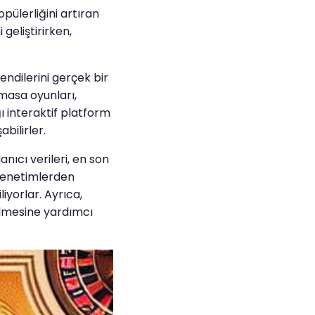
pülerliğini artıran
 geliştirirken,
endilerini gerçek bir
 masa oyunları,
ı interaktif platform
bilirler.
anıcı verileri, en son
 denetimlerden
iyorlar. Ayrıca,
ülmesine yardımcı