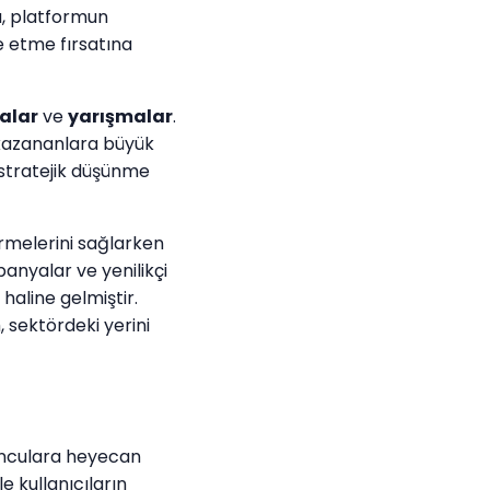
ca, platformun
 etme fırsatına
alar
ve
yarışmalar
.
 kazananlara büyük
 stratejik düşünme
irmelerini sağlarken
anyalar ve yenilikçi
haline gelmiştir.
 sektördeki yerini
unculara heyecan
le kullanıcıların