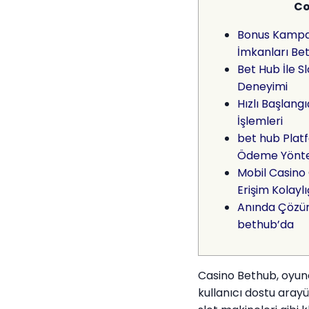
Co
Bonus Kampan
İmkanları Be
Bet Hub İle S
Deneyimi
Hızlı Başlangı
İşlemleri
bet hub Plat
Ödeme Yönte
Mobil Casino
Erişim Kolaylı
Anında Çözüm
bethub’da
Casino Bethub, oyu
kullanıcı dostu arayü