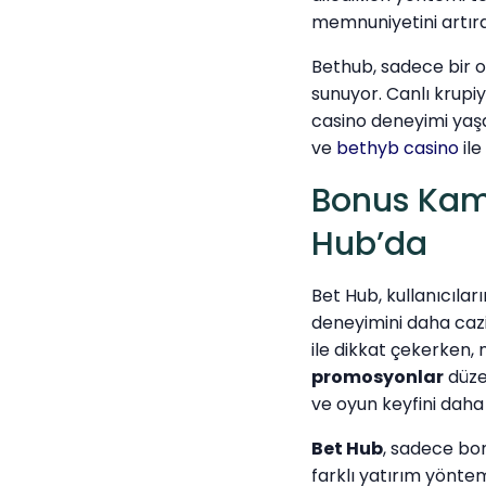
memnuniyetini artıra
Bethub, sadece bir o
sunuyor. Canlı krupi
casino deneyimi yaşa
ve
bethyb casino
ile
Bonus Kamp
Hub’da
Bet Hub, kullanıcılar
deneyimini daha cazi
ile dikkat çekerken, m
promosyonlar
düzen
ve oyun keyfini daha 
Bet Hub
, sadece bon
farklı yatırım yöntem