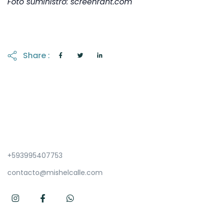
Foto suministro: screenrant.com
Share :
+593995407753
contacto@mishelcalle.com