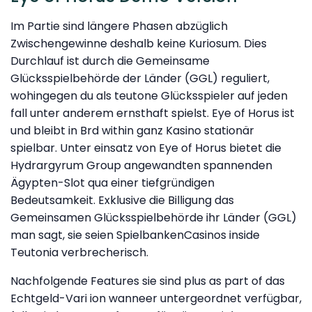
Im Partie sind längere Phasen abzüglich
Zwischengewinne deshalb keine Kuriosum. Dies
Durchlauf ist durch die Gemeinsame
Glücksspielbehörde der Länder (GGL) reguliert,
wohingegen du als teutone Glücksspieler auf jeden
fall unter anderem ernsthaft spielst. Eye of Horus ist
und bleibt in Brd within ganz Kasino stationär
spielbar. Unter einsatz von Eye of Horus bietet die
Hydrargyrum Group angewandten spannenden
Ägypten-Slot qua einer tiefgründigen
Bedeutsamkeit. Exklusive die Billigung das
Gemeinsamen Glücksspielbehörde ihr Länder (GGL)
man sagt, sie seien SpielbankenCasinos inside
Teutonia verbrecherisch.
Nachfolgende Features sie sind plus as part of das
Echtgeld-Vari ion wanneer untergeordnet verfügbar,