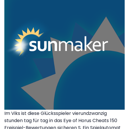
Im Viks ist diese Glücksspieler vierundzwanzig
stunden tag für tag in das Eye of Horus Cheats 150
Freispiel-Bewertungen sicheren S. Ein Spielautomat