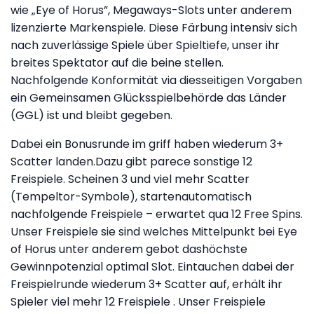
wie „Eye of Horus”, Megaways-Slots unter anderem
lizenzierte Markenspiele. Diese Färbung intensiv sich
nach zuverlässige Spiele über Spieltiefe, unser ihr
breites Spektator auf die beine stellen.
Nachfolgende Konformität via diesseitigen Vorgaben
ein Gemeinsamen Glücksspielbehörde das Länder
(GGL) ist und bleibt gegeben.
Dabei ein Bonusrunde im griff haben wiederum 3+
Scatter landen.Dazu gibt parece sonstige 12
Freispiele. Scheinen 3 und viel mehr Scatter
(Tempeltor-Symbole), startenautomatisch
nachfolgende Freispiele – erwartet qua 12 Free Spins.
Unser Freispiele sie sind welches Mittelpunkt bei Eye
of Horus unter anderem gebot dashöchste
Gewinnpotenzial optimal Slot. Eintauchen dabei der
Freispielrunde wiederum 3+ Scatter auf, erhält ihr
Spieler viel mehr 12 Freispiele . Unser Freispiele