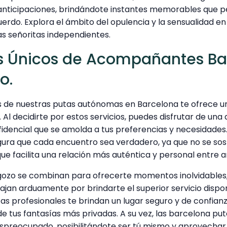
 anticipaciones, brindándote instantes memorables que
rdo. Explora el ámbito del opulencia y la sensualidad e
 señoritas independientes.
s Únicos de Acompañantes Ba
o.
as de nuestras putas autónomas en Barcelona te ofrece u
. Al decidirte por estos servicios, puedes disfrutar de una
idencial que se amolda a tus preferencias y necesidades. 
ra que cada encuentro sea verdadero, ya que no se sos
 que facilita una relación más auténtica y personal entre 
l gozo se combinan para ofrecerte momentos inolvidables,
an arduamente por brindarte el superior servicio disponi
tas profesionales te brindan un lugar seguro y de confia
 de tus fantasías más privadas. A su vez, las barcelona pu
spreocupado, posibilitándote ser tú mismo y aprovechar