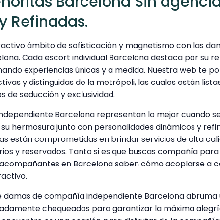
eñoritas Barcelona Sin agenci
y Refinadas.
activo ámbito de sofisticación y magnetismo con las d
lona. Cada escort individual Barcelona destaca por su re
nando experiencias únicas y a medida. Nuestra web te p
vas y distinguidas de la metrópoli, las cuales están listas
 de seducción y exclusividad.
dependiente Barcelona representan lo mejor cuando se t
 su hermosura junto con personalidades dinámicos y refin
as están comprometidas en brindar servicios de alta cal
rios y reservados. Tanto si es que buscas compañía para 
as acompañantes en Barcelona saben cómo acoplarse a c
ractivo.
de damas de compañía independiente Barcelona abruma 
alladamente chequeados para garantizar la máxima alegrí