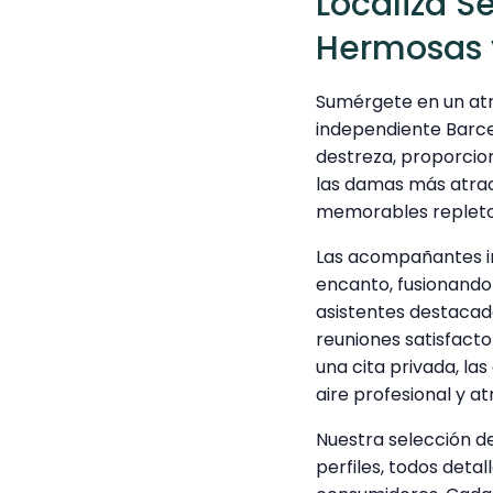
Localiza S
Hermosas 
Sumérgete en un atr
independiente Barce
destreza, proporcio
las damas más atracti
memorables repletos
Las acompañantes in
encanto, fusionando
asistentes destacad
reuniones satisfacto
una cita privada, l
aire profesional y at
Nuestra selección 
perfiles, todos det