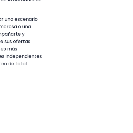
ar una escenario
amorosa o una
mpañarte y
e sus ofertas
tes más
les independientes
rno de total