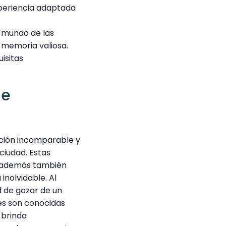
xperiencia adaptada
l mundo de las
 memoria valiosa.
isitas
de
ción incomparable y
 ciudad. Estas
o además también
inolvidable. Al
 de gozar de un
es son conocidas
 brinda