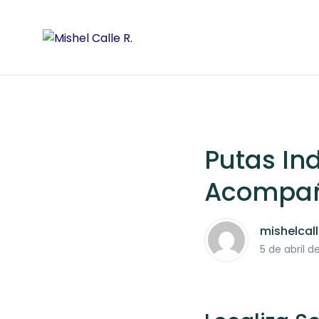
Putas In
Acompañ
mishelcal
5 de abril d