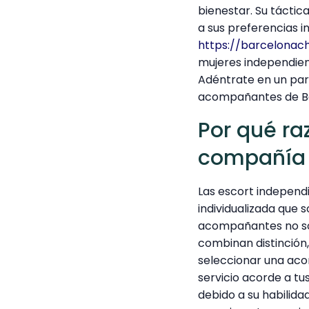
bienestar. Su tácti
a sus preferencias i
https://barcelonach
mujeres independien
Adéntrate en un para
acompañantes de B
Por qué r
compañía 
Las escort indepen
individualizada que s
acompañantes no so
combinan distinción,
seleccionar una aco
servicio acorde a t
debido a su habilida