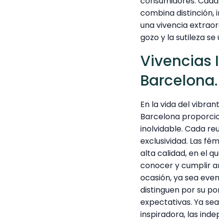
consumidores. Cada 
combina distinción, 
una vivencia extrao
gozo y la sutileza s
Vivencias 
Barcelona.
En la vida del vibr
Barcelona proporci
inolvidable. Cada re
exclusividad. Las f
alta calidad, en el q
conocer y cumplir a
ocasión, ya sea even
distinguen por su po
expectativas. Ya se
inspiradora, las in