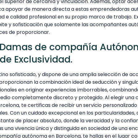
el superior de cercanía y vinculación. Además, optar ace
ica apoyar de manera directa a estas emprendedoras au
 e calidad profesional en su propio marco de trabajo. Ex
ite y sofisticación que solamente las acompañantes au
ces de proporcionar.
 Damas de compañía Autóno
de Exclusividad.
tino sofisticado, y dispone de una amplia selección de 
e proporcionan la combinación ideal de seducción y singula
sionales en originar experiencias imborrables, combinand
medio completamente discreto y protegido. Al elegir una
celona, te certificas de recibir un servicio personalizado 
es. Con un cuidado excepcional en los particularidades, 
tante de placer absoluto, donde la veracidad y la confian
las una vivencia única y distinguida en sociedad de una e
ompañía autónoma en Barcelona, te hallas en el lugar cor