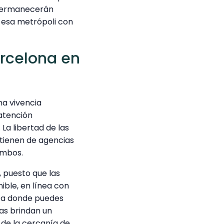
 permanecerán
n esa metrópoli con
rcelona en
na vivencia
 atención
La libertad de las
tienen de agencias
ambos.
 puesto que las
ble, en línea con
nza donde puedes
tas brindan un
 de la cercanía de