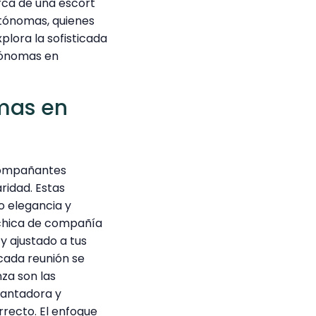
rca de una escort
tónomas, quienes
plora la sofisticada
tónomas en
mas en
acompañantes
ridad. Estas
o elegancia y
 chica de compañía
y ajustado a tus
cada reunión se
za son las
ncantadora y
recto. El enfoque