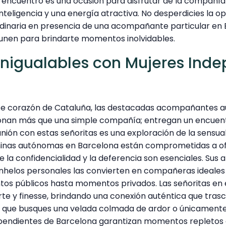
encuentro es una ocasión para disfrutar de la compañía
inteligencia y una energía atractiva. No desperdicies la o
rdinaria en presencia de una acompañante particular en 
e unen para brindarte momentos inolvidables.
Inigualables con Mujeres Ind
ante corazón de Cataluña, las destacadas acompañantes
onan más que una simple compañía; entregan un encue
unión con estas señoritas es una exploración de la sensual
éminas autónomas en Barcelona están comprometidas a of
ue la confidencialidad y la deferencia son esenciales. Sus 
nhelos personales las convierten en compañeras ideales
tos públicos hasta momentos privados. Las señoritas en 
rte y finesse, brindando una conexión auténtica que trasc
a que busques una velada colmada de ardor o únicamente
dependientes de Barcelona garantizan momentos repletos 