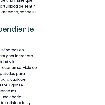
 de una mujer que
portunidad de sentir
Barcelona, donde el
ependiente
 autónomas en
ntro genuinamente
idad y la
recer un servicio de
aptitudes para
 para cualquier
este lugar se
iende las
 una charla
de satisfacción y