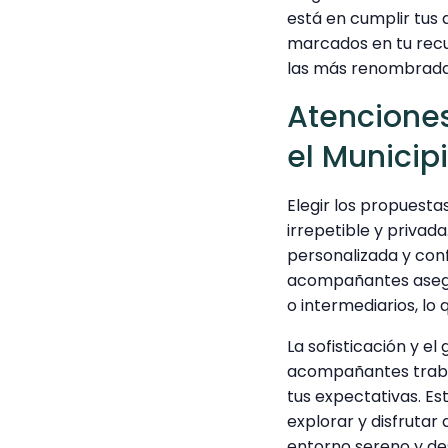
está en cumplir tus
marcados en tu recue
las más renombradas
Atencione
el Municipi
Elegir los propuest
irrepetible y privada
personalizada y conf
acompañantes asegu
o intermediarios, lo
La sofisticación y e
acompañantes trabaj
tus expectativas. Es
explorar y disfrutar
entorno sereno y de