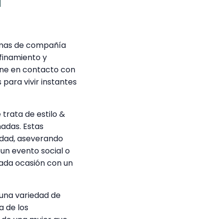
a
amas de compañía
finamiento y
one en contacto con
 para vivir instantes
rata de estilo &
adas. Estas
idad, aseverando
un evento social o
ada ocasión con un
una variedad de
a de los