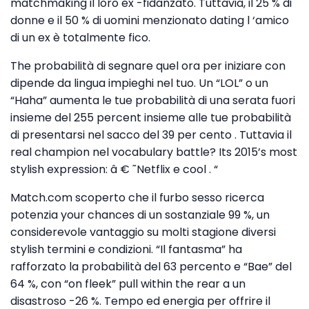
matchmaking il loro ex -fidanzato. Tuttavia, il 25 % di
donne e il 50 % di uomini menzionato dating l ‘amico
di un ex è totalmente fico.
The probabilità di segnare quel ora per iniziare con
dipende da lingua impieghi nel tuo. Un “LOL” o un
“Haha” aumenta le tue probabilità di una serata fuori
insieme del 255 percent insieme alle tue probabilità
di presentarsi nel sacco del 39 per cento . Tuttavia il
real champion nel vocabulary battle? Its 2015’s most
stylish expression: â € ˜Netflix e cool . “
Match.com scoperto che il furbo sesso ricerca
potenzia your chances di un sostanziale 99 %, un
considerevole vantaggio su molti stagione diversi
stylish termini e condizioni. “Il fantasma” ha
rafforzato la probabilità del 63 percento e “Bae” del
64 %, con “on fleek” pull within the rear a un
disastroso -26 %. Tempo ed energia per offrire il