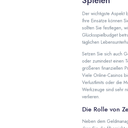
Spielen
Der wichtigste Aspekt b
Ihre Einsätze können Si
sollten Sie festlegen, w
Glücksspielbudget betra
täglichen Lebensunterha
Setzen Sie sich auch Ge
oder zumindest einen Te
größeren finanziellen P
Viele Online-Casinos b
Verlustlimits oder die 
Werkzeuge sind sehr nüt
verlieren.
Die Rolle von 
Neben dem Geldmanagem