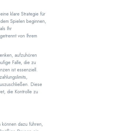
eine klare Strategie für
it dem Spielen beginnen,
als Ihr
 getrennt von Ihrem
denken, aufzuhören
ufige Falle, die zu
nzen ist essenziell.
ahlungslimits,
 auszuschließen. Diese
t, die Kontrolle zu
 können dazu führen,