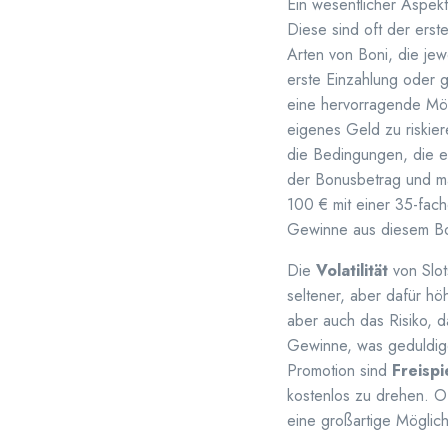
Ein wesentlicher Aspek
Diese sind oft der erst
Arten von Boni, die jew
erste Einzahlung oder g
eine hervorragende Mög
eigenes Geld zu riskie
die Bedingungen, die e
der Bonusbetrag und m
100 € mit einer 35-fac
Gewinne aus diesem Bon
Die
Volatilität
von Slots
seltener, aber dafür hö
aber auch das Risiko, da
Gewinne, was geduldige
Promotion sind
Freispi
kostenlos zu drehen. O
eine großartige Möglic