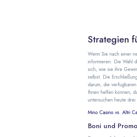
Strategien f
Wenn Sie nach einer neu
informieren. Die Wahl d
sich, wie sie ihre Gewi
selbst. Die Erschließun
darum, die verfügbaren
Ihnen helfen können, d
untersuchen heute drei 
Mino Casino vs. Altri C
Boni und Promot