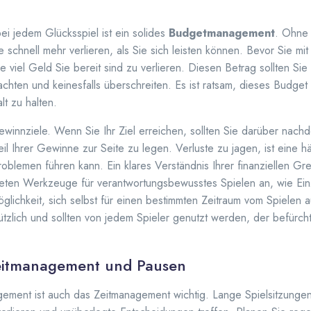
ei jedem Glücksspiel ist ein solides
Budgetmanagement
. Ohne 
e schnell mehr verlieren, als Sie sich leisten können. Bevor Sie m
ie viel Geld Sie bereit sind zu verlieren. Diesen Betrag sollten Sie 
chten und keinesfalls überschreiten. Es ist ratsam, dieses Budget
lt zu halten.
winnziele. Wenn Sie Ihr Ziel erreichen, sollten Sie darüber nach
il Ihrer Gewinne zur Seite zu legen. Verluste zu jagen, ist eine hä
roblemen führen kann. Ein klares Verständnis Ihrer finanziellen Gre
ieten Werkzeuge für verantwortungsbewusstes Spielen an, wie Einz
Möglichkeit, sich selbst für einen bestimmten Zeitraum vom Spielen
zlich und sollten von jedem Spieler genutzt werden, der befürchte
Zeitmanagement und Pausen
ent ist auch das Zeitmanagement wichtig. Lange Spielsitzungen