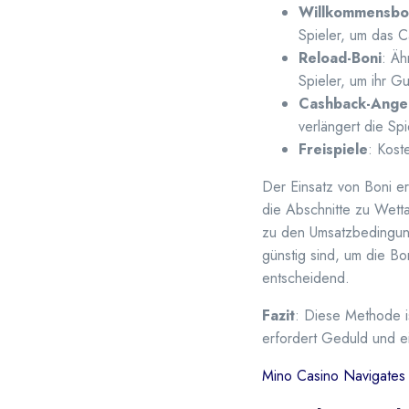
Willkommensbo
Spieler, um das C
Reload-Boni
: Äh
Spieler, um ihr G
Cashback-Ange
verlängert die Spi
Freispiele
: Kost
Der Einsatz von Boni e
die Abschnitte zu Wett
zu den Umsatzbedingung
günstig sind, um die Bo
entscheidend.
Fazit
: Diese Methode is
erfordert Geduld und e
Mino Casino Navigates