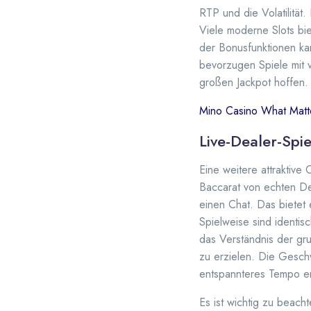
RTP und die Volatilität.
Viele moderne Slots bi
der Bonusfunktionen kan
bevorzugen Spiele mit 
großen Jackpot hoffen.
Mino Casino What Matt
Live-Dealer-Spie
Eine weitere attraktive
Baccarat von echten Dea
einen Chat. Das bietet 
Spielweise sind identisc
das Verständnis der gr
zu erzielen. Die Geschw
entspannteres Tempo er
Es ist wichtig zu beach