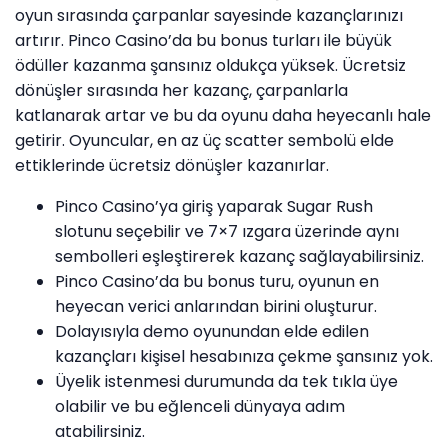
oyun sırasında çarpanlar sayesinde kazançlarınızı
artırır. Pinco Casino’da bu bonus turları ile büyük
ödüller kazanma şansınız oldukça yüksek. Ücretsiz
dönüşler sırasında her kazanç, çarpanlarla
katlanarak artar ve bu da oyunu daha heyecanlı hale
getirir. Oyuncular, en az üç scatter sembolü elde
ettiklerinde ücretsiz dönüşler kazanırlar.
Pinco Casino’ya giriş yaparak Sugar Rush
slotunu seçebilir ve 7×7 ızgara üzerinde aynı
sembolleri eşleştirerek kazanç sağlayabilirsiniz.
Pinco Casino’da bu bonus turu, oyunun en
heyecan verici anlarından birini oluşturur.
Dolayısıyla demo oyunundan elde edilen
kazançları kişisel hesabınıza çekme şansınız yok.
Üyelik istenmesi durumunda da tek tıkla üye
olabilir ve bu eğlenceli dünyaya adım
atabilirsiniz.