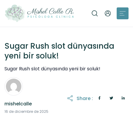
Sugar Rush slot dünyasında
yeni bir soluk!
Sugar Rush slot dünyasında yeni bir soluk!
Share :
mishelcalle
16 de diciembre de 2025