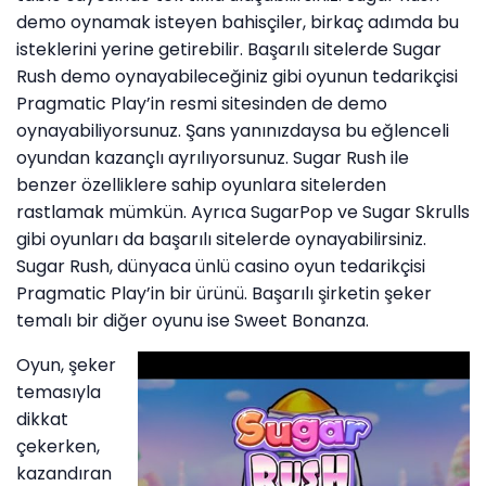
demo oynamak isteyen bahisçiler, birkaç adımda bu
isteklerini yerine getirebilir. Başarılı sitelerde Sugar
Rush demo oynayabileceğiniz gibi oyunun tedarikçisi
Pragmatic Play’in resmi sitesinden de demo
oynayabiliyorsunuz. Şans yanınızdaysa bu eğlenceli
oyundan kazançlı ayrılıyorsunuz. Sugar Rush ile
benzer özelliklere sahip oyunlara sitelerden
rastlamak mümkün. Ayrıca SugarPop ve Sugar Skrulls
gibi oyunları da başarılı sitelerde oynayabilirsiniz.
Sugar Rush, dünyaca ünlü casino oyun tedarikçisi
Pragmatic Play’in bir ürünü. Başarılı şirketin şeker
temalı bir diğer oyunu ise Sweet Bonanza.
Oyun, şeker
temasıyla
dikkat
çekerken,
kazandıran