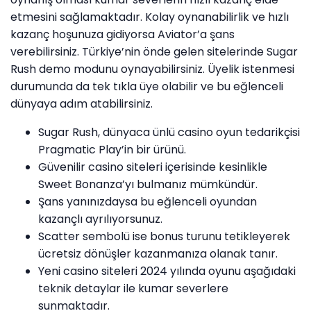
etmesini sağlamaktadır. Kolay oynanabilirlik ve hızlı
kazanç hoşunuza gidiyorsa Aviator’a şans
verebilirsiniz. Türkiye’nin önde gelen sitelerinde Sugar
Rush demo modunu oynayabilirsiniz. Üyelik istenmesi
durumunda da tek tıkla üye olabilir ve bu eğlenceli
dünyaya adım atabilirsiniz.
Sugar Rush, dünyaca ünlü casino oyun tedarikçisi
Pragmatic Play’in bir ürünü.
Güvenilir casino siteleri içerisinde kesinlikle
Sweet Bonanza’yı bulmanız mümkündür.
Şans yanınızdaysa bu eğlenceli oyundan
kazançlı ayrılıyorsunuz.
Scatter sembolü ise bonus turunu tetikleyerek
ücretsiz dönüşler kazanmanıza olanak tanır.
Yeni casino siteleri 2024 yılında oyunu aşağıdaki
teknik detaylar ile kumar severlere
sunmaktadır.