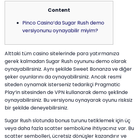
Content
Pinco Casino’da Sugar Rush demo
versiyonunu oynayabilir miyim?
Alttaki tüm casino sitelerinde para yatırmanıza
gerek kalmadan Sugar Rush oyununu demo olarak
oynayabilirsiniz. Aynı şekilde Sweet Bonanza ve diğer
şeker oyunlarını da oynayabilirsiniz. Ancak resmi
siteden oynamak isterseniz tedarikçi Pragmatic
Play‘in sitesinden de VPN kullanarak demo şeklinde
oynayabilirsiniz. Bu versiyonu oynayarak oyunu risksiz
bir şekilde deneyebilirsiniz.
Sugar Rush slotunda bonus turunu tetiklemek için üç
veya daha fazla scatter sembolüne ihtiyacınız var. Bu
scatter sembolleri, ücretsiz dönüşler kazandırır ve