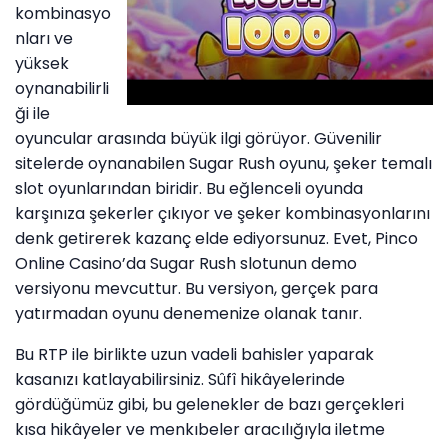
kombinasyo
nları ve
yüksek
oynanabilirli
ği ile
oyuncular arasında büyük ilgi görüyor. Güvenilir
sitelerde oynanabilen Sugar Rush oyunu, şeker temalı
slot oyunlarından biridir. Bu eğlenceli oyunda
karşınıza şekerler çıkıyor ve şeker kombinasyonlarını
denk getirerek kazanç elde ediyorsunuz. Evet, Pinco
Online Casino’da Sugar Rush slotunun demo
versiyonu mevcuttur. Bu versiyon, gerçek para
yatırmadan oyunu denemenize olanak tanır.
Bu RTP ile birlikte uzun vadeli bahisler yaparak
kasanızı katlayabilirsiniz. Sûfî hikâyelerinde
gördüğümüz gibi, bu gelenekler de bazı gerçekleri
kısa hikâyeler ve menkıbeler aracılığıyla iletme