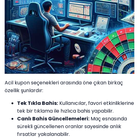
Acil kupon seçenekleri arasında öne çıkan birkaç
özellik şunlardır:
Tek Tıkla Bahis:
Kullanıcılar, favori etkinliklerine
tek bir tıklama ile hızlıca bahis yapabilir.
Canlı Bahis Güncellemeleri:
Maç esnasında
sürekli güncellenen oranlar sayesinde anlık
fırsatlar yakalanabilir.