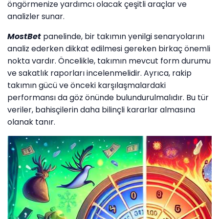
öngörmenize yardımcı olacak çeşitli araçlar ve
analizler sunar.
MostBet
panelinde, bir takımın yenilgi senaryolarını
analiz ederken dikkat edilmesi gereken birkaç önemli
nokta vardır. Öncelikle, takımın mevcut form durumu
ve sakatlık raporları incelenmelidir. Ayrıca, rakip
takımın gücü ve önceki karşılaşmalardaki
performansı da göz önünde bulundurulmalıdır. Bu tür
veriler, bahisçilerin daha bilinçli kararlar almasına
olanak tanır.