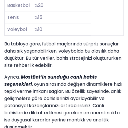
Basketbol
%20
Tenis
%15
Voleybol
%10
Bu tabloya göre, futbol maçlarında sürpriz sonuçlar
daha sık yaşanabilirken, voleybolda bu olasılık daha
düşüktür. Bu tür veriler, bahis stratejinizi oluştururken
size rehberlik edebilir.
Ayrıca,
MostBet’in sunduğu canlı bahis
seçenekleri
, oyun sırasında değişen dinamiklere hızlı
tepki verme imkanı sağlar. Bu özellik sayesinde, anlık
gelişmelere göre bahislerinizi ayarlayabilir ve
potansiyel kazançlarınızı artırabilirsiniz. Canlı
bahislerde dikkat edilmesi gereken en önemli nokta
ise duygusal kararlar yerine mantıklı ve analitik
düşünmektir.