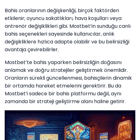
Bahis oranlarının değişkenliği, birçok faktörden
etkilenir; oyuncu sakatlıkları, hava koşulları veya
antrenör değişiklikleri gibi. Mostbet’in sunduğu canlı
bahis seçenekleri sayesinde kullanıcılar, anlık
değişikliklere hızlıca adapte olabilir ve bu belirsizliği
avantaja çevirebilirler.
Mostbet’te bahis yaparken belirsizliğin doğasını
anlamak ve doğru stratejiler geliştirmek önemlidir.
Oranların sürekli güncellenmesi, bahisçilerin dinamik
bir ortamda hareket etmelerini gerektirir. Bu da
Mostbet’i sadece bir bahis platformu değil, aynı
zamanda bir strateji geliştirme alanı haline getirir.