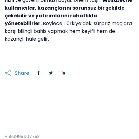
hızlı ve güvenli olması büyük önem taşır.
Mostbet ile
kullanıcılar, kazançlarını sorunsuz bir şekilde
çekebilir ve yatırımlarını rahatlıkla
yönetebilirler.
Böylece Türkiye’deki sürpriz maçlara
karşı bilinçli bahis yapmak hem keyifli hem de
kazançlı hale gelir.
Share :
+593995407753