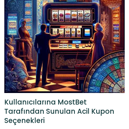
Kullanıcılarına MostBet
Tarafından Sunulan Acil Kupon
Seçenekleri